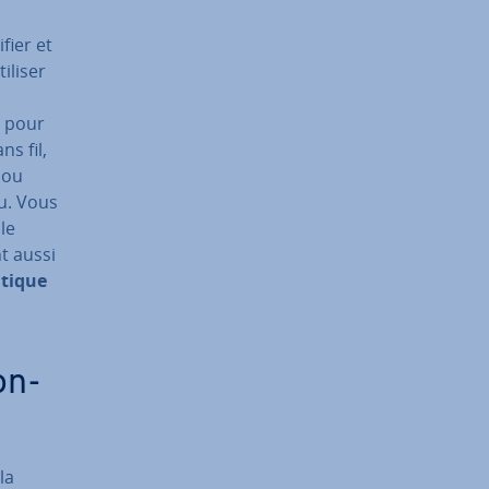
fier et
iliser
g pour
ns fil,
 ou
au. Vous
le
t aussi
a­tique
on­
la