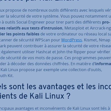
nux propose de nombreux outils dif­fé­rents avec lesquels véri
ser la sécurité de votre système. Vous pouvez notamment ut
e à outils Social Engineer pour tirer parti des dif­fé­rents
pro­
s relatifs aux tests d’intrusion
, Me­tas­ploit et Aircrack-n
­fier les points faibles
de votre or­di­na­teur ou réseau local sa
scanner de sécurité WPScan pour
WordPress
. Kismet, Nmap
rk peuvent con­tri­buer à assurer la sécurité de votre rése
également utiliser Hashcat et John the Ripper pour vérifier 
 de sécurité de vos mots de passe. Ces pro­grammes peuven
ider à décoder des données chiffrées. En matière d’
in­for­m
, Kali Linux propose par exemple une col­lec­tion d’outils,
uth Kit.
ls sont les avantages et les in­c
nients de Kali Linux ?
n­ci­paux avantages et in­con­vé­nients de Kali Linux sont liés à 