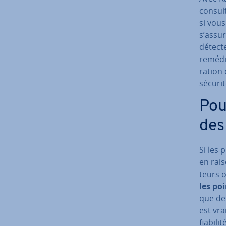
consult
si vous
s’assur
détect
remédie
ra­tion
sécurit
Pou
des 
Si les 
en rais
teurs o
les po
que de v
est vra
fiabili