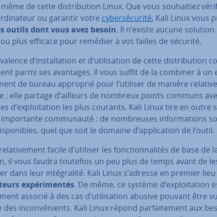
même de cette dis­tri­bu­tion Linux. Que vous sou­hai­tiez vérif
r­di­na­teur ou garantir votre
cy­ber­sé­cu­rité
, Kali Linux vous 
es outils dont vous avez besoin
. Il n’existe aucune solution
ou plus efficace pour remédier à vos failles de sécurité.
­va­lence d’ins­tal­la­tion et d’uti­li­sa­tion de cette dis­tri­bu­tion
nt parmi ses avantages. Il vous suffit de la combiner à un e
ment de bureau approprié pour l’utiliser de manière re­la­ti­v
ve ; elle partage d’ailleurs de nombreux points communs ave
s d’ex­ploi­ta­tion les plus courants. Kali Linux tire en outre 
im­por­tante com­mu­nauté : de nom­breuses in­for­ma­tions s
s­po­nibles, quel que soit le domaine d’ap­pli­ca­tion de l’outil.
 re­la­ti­ve­ment facile d’utiliser les fonc­tion­na­li­tés de base de l
n, il vous faudra toutefois un peu plus de temps avant de le
er dans leur in­té­gra­lité. Kali Linux s’adresse en premier lie
a­teurs ex­pé­ri­men­tés
. De même, ce système d’ex­ploi­ta­tion e
re­ment associé à des cas d’uti­li­sa­tion abusive pouvant être v
es in­con­vé­nients. Kali Linux répond par­fai­te­ment aux be