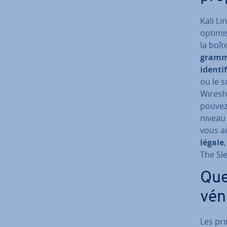
Kali Li
optimi
la boît
gramme
iden­ti
ou le 
Wiresha
pouvez 
niveau
vous a
légale
The Sle
Que
vé­
Les pri