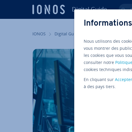
Digital Guide
Ch
Aller au contenu principal
Informations
IONOS
Digital Guide
Serveur
Con­fi­gu­r
Nous utilisons des cooki
vous montrer des public
les cookies que vous sou
consulter notre
Politique
cookies techniques indis
En cliquant sur
Accepte
à des pays tiers.