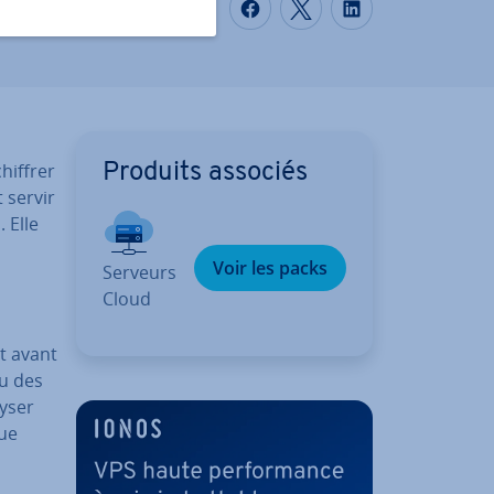
Partager sur Faceboo
Partager sur Twi
Partager su
hif­frer
Produits associés
 servir
. Elle
Voir les packs
Serveurs
Cloud
t avant
ou des
yser
que