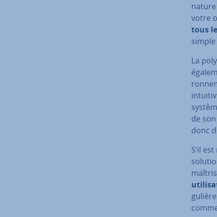
nature 
votre o
tous l
simple 
La po­ly
égaleme
ron­ne­
intuiti
système
de son 
donc di
S’il est
solutio
maîtris
uti­li­s
gu­liè­
comme d