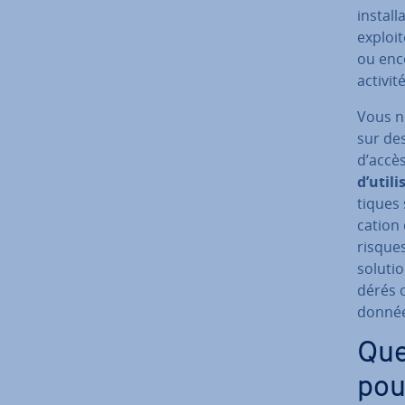
ins­tal­
exploit
ou enco
activit
Vous ne
sur des
d’accès
d’utili
tiques 
ca­tion
risques
solutio
dé­rés 
donnée
Quel
pour