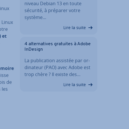
niveau Debian 13 en toute
Linux
sécurité, à préparer votre
système…
i Linux
Lire la suite
otre
 et
e
4 al­ter­na­tives gratuites à Adobe
InDesign
La pu­bli­ca­tion assistée par or­
di­na­teur (PAO) avec Adobe est
émoire
trop chère ? Il existe des…
isse
ois de
Lire la suite
 les