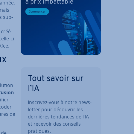
 année,
 mais
s sup­
 créé
celle-ci
Xfce.
ux
Tout savoir sur
olution
l’IA
rusion
­fier
Inscrivez-vous à notre news­
écoder
let­ter pour découvrir les
ures de
dernières tendances de l’IA
et recevoir des conseils
pratiques.
u de