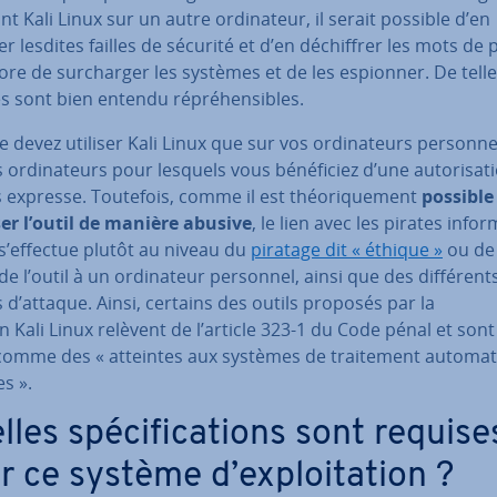
lant Kali Linux sur un autre or­di­na­teur, il serait possible d’en
er lesdites failles de sécurité et d’en dé­chif­frer les mots de
re de sur­char­ger les systèmes et de les espionner. De tell
és sont bien entendu ré­pré­hen­sibles.
 devez utiliser Kali Linux que sur vos or­di­na­teurs per­son­n
 or­di­na­teurs pour lesquels vous bé­né­fi­ciez d’une au­to­ri­sa­t
 expresse. Toutefois, comme il est théo­ri­que­ment
possible
ser l’outil de manière abusive
, le lien avec les pirates in­for
s’effectue plutôt au niveau du
piratage dit « éthique »
ou de l
 de l’outil à un or­di­na­teur personnel, ainsi que des dif­fé­rent
 d’attaque. Ainsi, certains des outils proposés par la
n Kali Linux relèvent de l’article 323-1 du Code pénal et sont 
comme des « atteintes aux systèmes de trai­te­ment au­to­ma­t
s ».
les spé­ci­fi­ca­tions sont requise
 ce système d’ex­ploi­ta­tion ?