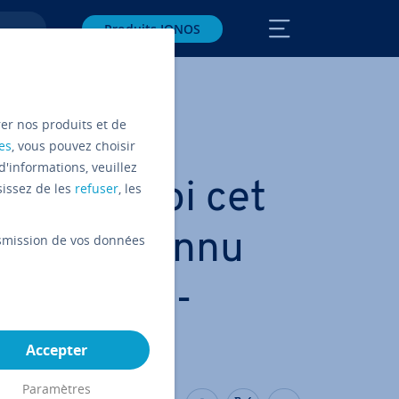
Produits IONOS
rer nos produits et de
es
, vous pouvez choisir
d'informations, veuillez
 : pourquoi cet
sissez de les
refuser
, les
x est-il connu
ansmission de vos données
 in­for­ma­
Accepter
Paramètres