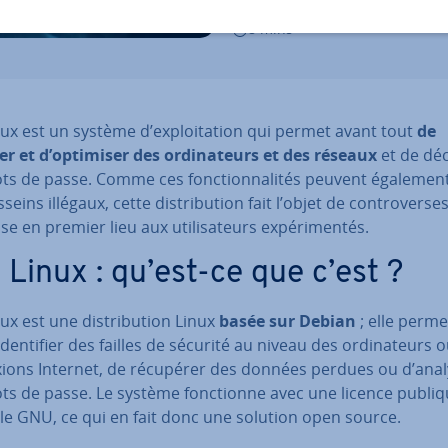
22/06/2022
8 mins
nux est un système d’ex­ploi­ta­tion qui permet avant tout
de
r et d’optimiser des or­di­na­teurs et des réseaux
et de dé­c
s de passe. Comme ces fonc­tion­na­li­tés peuvent également
eins illégaux, cette dis­tri­bu­tion fait l’objet de con­tro­verses
se en premier lieu aux uti­li­sa­teurs ex­pé­ri­men­tés.
i Linux : qu’est-ce que c’est ?
nux est une dis­tri­bu­tion Linux
basée sur Debian
; elle perme
iden­ti­fier des failles de sécurité au niveau des or­di­na­teurs 
xions Internet, de récupérer des données perdues ou d’anal
ts de passe. Le système fonc­tionne avec une licence publi
le GNU, ce qui en fait donc une solution open source.