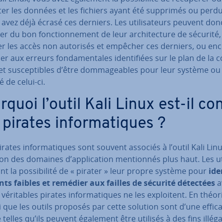
er les données et les fichiers ayant été supprimés ou perdu
 avez déjà écrasé ces derniers. Les uti­li­sa­teurs peuvent don
er du bon fonc­tion­ne­ment de leur ar­chi­tec­ture de sécurité,
er les accès non autorisés et empêcher ces derniers, ou en
r aux erreurs fon­da­men­tales iden­ti­fiées sur le plan de la co
 et sus­cep­tibles d’être dom­ma­geables pour leur système ou 
é de celui-ci.
rquoi l’outil Kali Linux est-il co
pirates in­for­ma­tiques ?
pirates in­for­ma­tiques sont souvent associés à l’outil Kali Linu
on des domaines d’ap­pli­ca­tion men­tion­nés plus haut. Les uti­
nt la pos­si­bi­lité de « pirater » leur propre système pour
iden
ints faibles et remédier aux failles de sécurité détectées
a
é­ri­tables pirates in­for­ma­tiques ne les ex­ploi­tent. En théori
i que les outils proposés par cette solution sont d’une ef­fi­ca­
té telles qu’ils peuvent également être utilisés à des fins illég