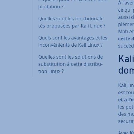
À l’ave
ploi­ta­tion ?
ce qui
aussi d
Quelles sont les fonc­tion­na­li­
plé­men
tés proposées par Kali Linux ?
Mati Ah
Quels sont les avantages et les
cette d
in­con­vé­nients de Kali Linux ?
succède
Quelles sont les solutions de
Kali
subs­ti­tu­tion à cette dis­tri­bu­
doma
tion Linux ?
Kali L
est tou
et à l’
les po­
des mo
sécuri
Avec Ka