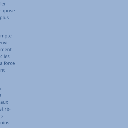
ier
propose
 plus
 compte
n­vi­
e­ment
c les
sa force
ont
a
s
u aux
st ré­
us
soins