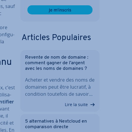
s, sauf
Je m’inscris
c
core
n­fi­gu­
Articles Po­pu­laires
la
Revente de nom de domaine :
nnu
comment gagner de l’argent
avec les noms de domaines ?
Acheter et vendre des noms de
domaines peut être lucratif, à
x, c’est
condition toutefois de savoir…
li­sa­
­ti­fier
Lire la suite
vant
e, il
5 al­ter­na­tives à Nextcloud en
cité et
com­pa­rai­son directe
ales. En