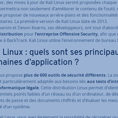
nir, des mises à jour de Kali Linux seront proposées chaque
 permettra non seulement d’améliorer le contenu de l’outil,
e proposer de nouveaux arrière-plans et des fonc­tion­na­li­té
­taires. La première version de Kali Linux date de 2013.
aroni et Devon Kearns, ses dé­ve­lop­peurs, ont tout d’abord
is­tri­bu­tion
pour
l’en­tre­prise Offensive Security
, afin que 
 à BackTrack. Kali Linux utilise l’en­vi­ron­ne­ment de bureau 
 Linux : quels sont ses prin­ci­pa
ines d’ap­pli­ca­tion ?
inux propose
plus de 600 outils de sécurité dif­fé­rents
. La s
t par­ti­cu­liè­re­ment adaptée aux besoins liés
aux tests d’int
in­for­ma­tique légale
. Cette dis­tri­bu­tion Linux permet d’iden­ti
ten­tiels points faibles d’un réseau ou d’un or­di­na­teur, de d
ts de passe et des documents chiffrés et d’évaluer les mes
té d’un système.
li Linux, vous avez également la pos­si­bi­lité de récupérer o