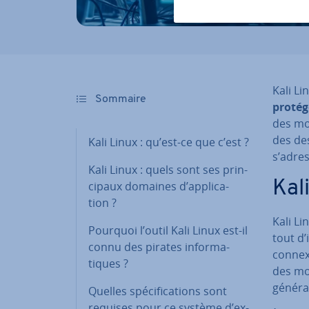
Kali Li
Sommaire
protége
des mot
des dess
Kali Linux : qu’est-ce que c’est ?
s’adres
Kali Linux : quels sont ses prin­
Kal
ci­paux domaines d’ap­pli­ca­
tion ?
Kali Li
Pourquoi l’outil Kali Linux est-il
tout d’
connu des pirates in­for­ma­
con­ne
tiques ?
des mo
généra
Quelles spé­ci­fi­ca­tions sont
requises pour ce système d’ex­