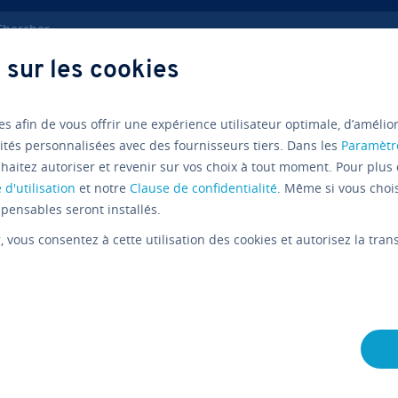
ercher
 sur les cookies
a­tion
Kali Linux
es afin de vous offrir une expérience utilisateur optimale, d’amélio
ités personnalisées avec des fournisseurs tiers. Dans les
Paramètr
Linux
haitez autoriser et revenir sur vos choix à tout moment. Pour plus 
Kali Linux
 d'utilisation
et notre
Clause de confidentialité
. Même si vous choi
pensables seront installés.
outil Linu
r
, vous consentez à cette utilisation des cookies et autorisez la tr
des pirates
tiques ?
L'équipe édi­to­riale IONOS