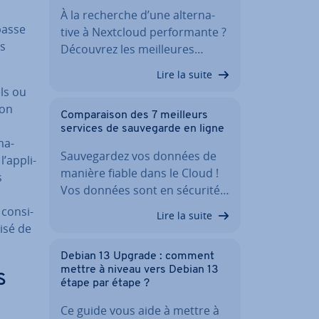
À la recherche d’une al­ter­na­
 passe
tive à Nextcloud per­for­mante ?
es
Découvrez les meil­leures…
Lire la suite
els ou
ion
Com­pa­rai­son des 7 meilleurs
services de sau­ve­garde en ligne
­ma­
Sau­ve­gar­dez vos données de
’ap­pli­
manière fiable dans le Cloud !
s
Vos données sont en sécurité…
con­si­
Lire la suite
isé de
Debian 13 Upgrade : comment
mettre à niveau vers Debian 13
s
étape par étape ?
Ce guide vous aide à mettre à