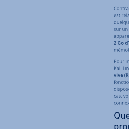
Con­trai
est re­
quelque
sur un 
apparei
2 Go d
mémoir
Pour in
Kali Li
vive (
fonc­ti
dispose
cas, vo
connex
Quel
pro