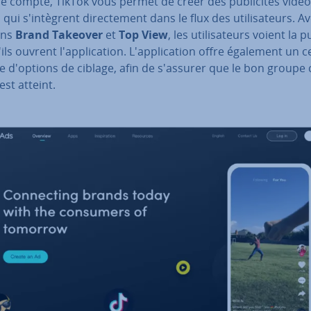
e compte, TikTok vous permet de créer des pu­bli­ci­tés vidéo
qui s'in­tègrent di­rec­te­ment dans le flux des uti­li­sa­teurs. A
ons
Brand Takeover
et
Top View
, les uti­li­sa­teurs voient la p
ils ouvrent l'ap­pli­ca­tion. L'ap­pli­ca­tion offre également un c
 d'options de ciblage, afin de s'assurer que le bon groupe 
est atteint.