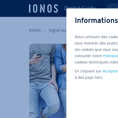
Digital Guide
Ch
Aller au contenu principal
Informations
IONOS
Digital Guide
Web marketing
L
Nous utilisons des cooki
vous montrer des public
les cookies que vous sou
consulter notre
Politique
cookies techniques indis
En cliquant sur
Accepte
à des pays tiers.