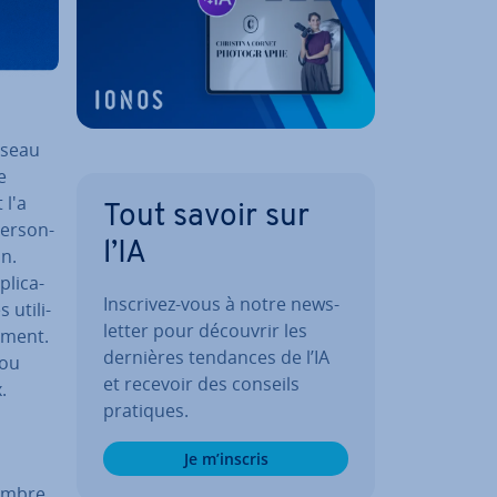
éseau
e
 l'a
Tout savoir sur
er­son­
l’IA
in.
­pli­ca­
Inscrivez-vous à notre news­
uti­li­
let­ter pour découvrir les
e­ment.
dernières tendances de l’IA
 ou
et recevoir des conseils
.
pratiques.
Je m’inscris
nombre