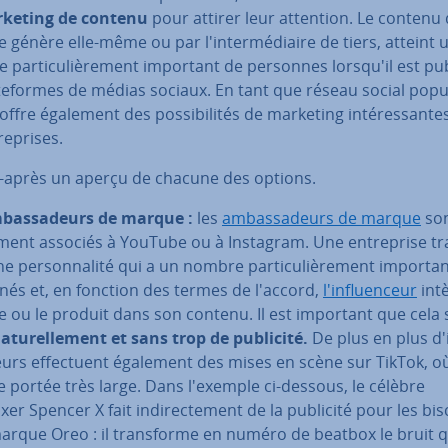
keting de contenu
pour attirer leur attention. Le contenu
génère elle-même ou par l'in­ter­mé­diaire de tiers, atteint 
par­ti­cu­liè­re­ment important de personnes lorsqu'il est pu
­te­formes de médias sociaux. En tant que réseau social popu
offre également des pos­si­bi­li­tés de marketing in­té­res­sant
re­prises.
ci-après un aperçu de chacune des options.
­bas­sa­deurs de marque :
les
am­bas­sa­deurs de marque
son
e­ment associés à YouTube ou à Instagram. Une en­tre­prise tra
e per­son­na­lité qui a un nombre par­ti­cu­liè­re­ment importa
nés et, en fonction des termes de l'accord,
l'in­fluen­ceur
intè
 ou le produit dans son contenu. Il est important que cela 
a­tu­rel­le­ment et sans trop de publicité.
De plus en plus d'
eurs ef­fec­tuent également des mises en scène sur TikTok, où 
 portée très large. Dans l'exemple ci-dessous, le célèbre
er Spencer X fait in­di­rec­te­ment de la publicité pour les bis
arque Oreo : il trans­forme en numéro de beatbox le bruit qu'