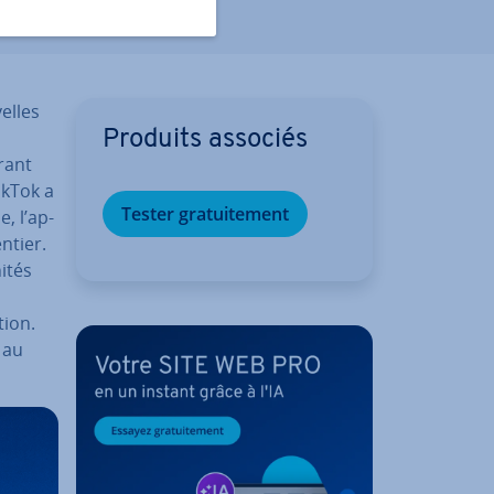
elles
Produits associés
rant
ikTok a
Tester gra­tui­te­ment
, l’ap­
ntier.
i­tés
tion.
 au