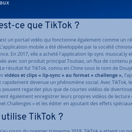
est-ce que TikTok ?
 est un portail vidéo qui fonc­tionne également comme un r
 L’ap­pli­ca­tion mobile a été dé­ve­lop­pée par la société chinois
ce. En 2017, elle a acheté l'ap­pli­ca­tion lip-sync musical.ly et
ée avec son produit principal Toutiao, un flux de contenu p
. Le résultat fut TikTok, connu en Chine sous le nom de Douy
es
vidéos et clips « lip-sync » au format « challenge »,
l’ap
t ra­pi­de­ment devenue un phénomène social. Avec TikTok, les 
s peuvent regarder plus que de courtes vidéos de di­ver­tis­s
vent également en­re­gis­trer leurs propres vidéos de lecture
net Chal­lenges » et les éditer en ajoutant des effets spéciaux
 utilise TikTok ?
u’au cours du premier trimestre 2018, TikTok a atteint un 