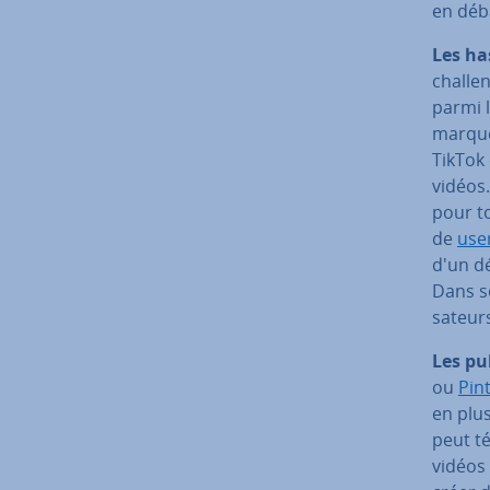
en déba
Les ha
challen
parmi l
marque 
TikTok 
vidéos.
pour t
de
use
d'un d
Dans 
sa­teur
Les pu­
ou
Pin
en plu
peut t
vidéos