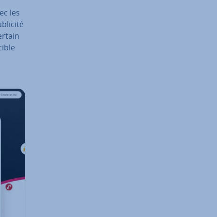
vec les
ublicité
ertain
cible