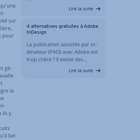
 qu'une
Lire la suite
un
blié sur
4 al­ter­na­tives gratuites à Adobe
laire,
InDesign
es pour
La pu­bli­ca­tion assistée par or­
di­na­teur (PAO) avec Adobe est
trop chère ? Il existe des…
t gé­
Lire la suite
vaille
nt
gre la
se
in­
ils y
cuits
il fait