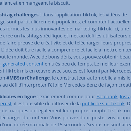
llant et en mangeant le biscuit.
shtag chal­lenges :
dans l’ap­pli­ca­tion TikTok, les vidéos de
ge sont par­ti­cu­liè­re­ment po­pu­laires, et comptent ac­tuel­le
es formes les plus in­no­vantes de marketing TikTok. Ici, une
crée un hashtag spé­ci­fique et met au défi les uti­li­sa­teurs 
de faire preuve de créa­ti­vité et de té­lé­char­ger leurs propre
 L’idée doit être facile à com­prendre et facile à mettre en 
out le monde. Avec de bons défis, vous pouvez obtenir bea
r generated content
en très peu de temps. Le meilleur exe
éfi TikTok mis en œuvre avec succès est fourni par Mercede
son
#MBS­tar­Chal­lenge
, le cons­truc­teur au­to­mo­bile a mis les 
s au défi d’in­ter­pré­ter l’étoile Mercedes-Benz de façon créat
bli­ci­tés en ligne :
exac­te­ment comme pour
Facebook
,
Inst
terest
, il est possible de diffuser de la
publicité sur TikTok
. D
s de marques ont également leur propre compte TikTok, où 
é­lé­char­ger du contenu. Vous pouvez donc poster vos propr
 d'une durée maximale de 15 secondes. Si vous ne souhaite