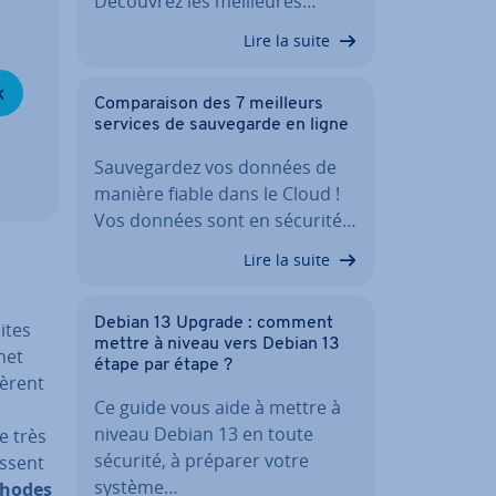
Découvrez les meil­leures…
Lire la suite
k
Com­pa­rai­son des 7 meilleurs
services de sau­ve­garde en ligne
Sau­ve­gar­dez vos données de
manière fiable dans le Cloud !
Vos données sont en sécurité…
Lire la suite
Debian 13 Upgrade : comment
ites
mettre à niveau vers Debian 13
net
étape par étape ?
fèrent
Ce guide vous aide à mettre à
niveau Debian 13 en toute
e très
sécurité, à préparer votre
s­sent
système…
hodes