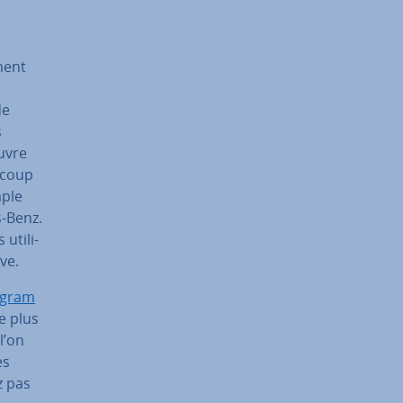
­ment
de
s
œuvre
ucoup
mple
s-Benz.
uti­li­
ive.
agram
e plus
l’on
es
z pas