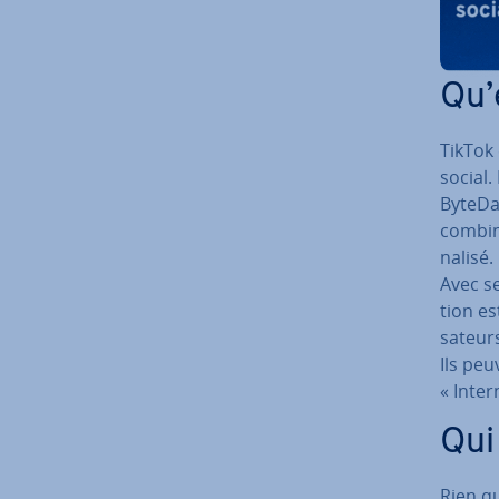
Qu’
TikTok
social.
ByteDan
combin
na­lisé
Avec s
tion es
sa­teur
Ils peu
« Inter
Qui
Rien q