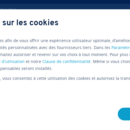
ercher
 sur les cookies
es média sociaux
Marketing TikTok
es afin de vous offrir une expérience utilisateur optimale, d’amélio
ités personnalisées avec des fournisseurs tiers. Dans les
Paramètr
haitez autoriser et revenir sur vos choix à tout moment. Pour plus 
Tutoriels
 d'utilisation
et notre
Clause de confidentialité
. Même si vous choi
pensables seront installés.
Marketing 
r
, vous consentez à cette utilisation des cookies et autorisez la tr
gies pour l
L'équipe édi­to­riale IONOS
30/09/2020
8 mins