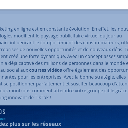
eting en ligne est en constante évolution. En effet, les nouv
­lo­gies modifient le paysage pu­bli­ci­taire virtuel du jour au
in, in­fluen­çant le com­por­te­ment des con­som­ma­teurs, off
tre­prises de nouvelles op­por­tu­ni­tés et de nouveaux défis. T
ent créé une forte dynamique. Avec un concept assez simple
tion a déjà captivé des millions de personnes dans le monde e
eau social aux
courtes vidéos
offre également des op­por­tu­n
n­nantes pour les en­tre­prises. Avec la bonne stratégie, elles
 se po­si­tion­ner par­fai­te­ment et susciter beaucoup d'at­ten­
ous montrons comment atteindre votre groupe cible grâce
ing innovant de TikTok !