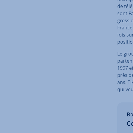
de té­l
sont F
gres­si
France.
fois su
positio
Le grou
par­te­
1997 et
près de
ans. Tik
qui veu
Bo
Co