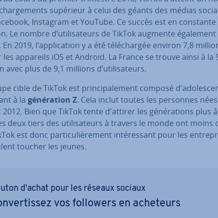
é­char­ge­ments supérieur à celui des géants des médias soci
acebook, Instagram et YouTube. Ce succès est en constante
on. Le nombre d’uti­li­sa­teurs de TikTok augmente également
 En 2019, l’ap­pli­ca­tion y a été té­lé­char­gée environ 7,8 milli
r les appareils iOS et Android. La France se trouve ainsi à la 
n avec plus de 9,1 millions d’uti­li­sa­teurs.
pe cible de TikTok est prin­ci­pa­le­ment composé d'ado­les­ce
nant à la
gé­né­ra­tion Z
. Cela inclut toutes les personnes nées
 2012. Bien que TikTok tente d'attirer les gé­né­ra­tions plus 
s deux tiers des uti­li­sa­teurs à travers le monde ont moins 
Tok est donc par­ti­cu­liè­re­ment in­té­res­sant pour les en­tre­p
lent toucher les jeunes.
uton d'achat pour les réseaux sociaux
n­ver­tis­sez vos followers en acheteurs