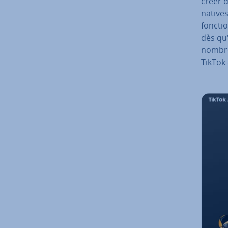
créer d
natives 
foncti
dès qu'
nombre
TikTok 