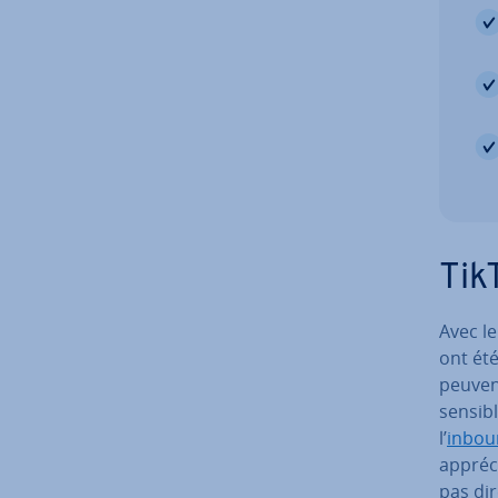
TikT
Avec le
ont été
peuvent
sen­si­
l’
inbou
appréci
pas di­