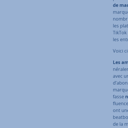
de mar
marque 
nombre 
les pla
TikTok 
les en­t
Voici 
Les am
né­ra­l
avec un
d’abon
marque
fasse
n
fluen­c
ont une
beatbox
de la m