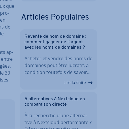
aux que
 pro­
Articles Po­pu­laires
 en
ons de
9e
Revente de nom de domaine :
comment gagner de l’argent
avec les noms de domaines ?
nts ap­
Acheter et vendre des noms de
 entre
domaines peut être lucratif, à
âgées,
condition toutefois de savoir…
de 30
rises
Lire la suite
5 al­ter­na­tives à Nextcloud en
com­pa­rai­son directe
À la recherche d’une al­ter­na­
tive à Nextcloud per­for­mante ?