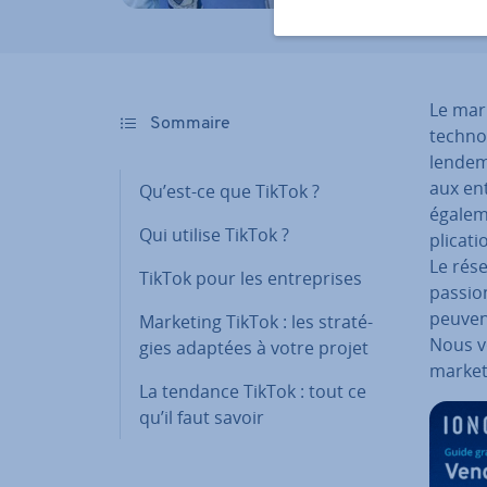
Le mark
Sommaire
tech­no
lendema
aux en­
Qu’est-ce que TikTok ?
égalem
Qui utilise TikTok ?
pli­ca­
Le rés
TikTok pour les en­tre­prises
pas­sio
peuvent
Marketing TikTok : les stra­té­
Nous v
gies adaptées à votre projet
market
La tendance TikTok : tout ce
qu’il faut savoir