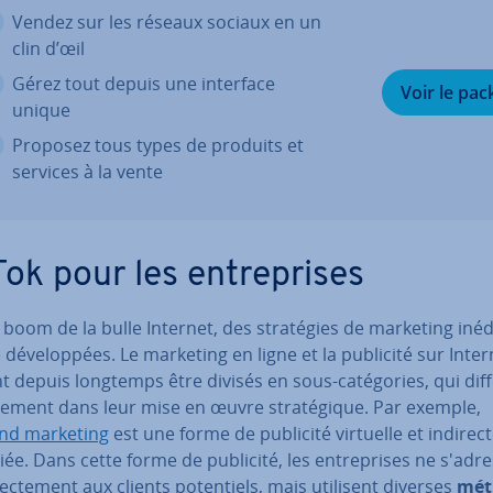
Vendez sur les réseaux sociaux en un
clin d’œil
Gérez tout depuis une interface
Voir le pac
unique
Proposez tous types de produits et
services à la vente
ok pour les en­tre­prises
 boom de la bulle Internet, des stra­té­gies de marketing inéd
 dé­ve­lop­pées. Le marketing en ligne et la publicité sur Inter
 depuis longtemps être divisés en sous-ca­té­go­ries, qui dif
ble­ment dans leur mise en œuvre stra­té­gique. Par exemple,
nd marketing
est une forme de publicité virtuelle et indirect
ée. Dans cette forme de publicité, les en­tre­prises ne s'adre
rec­te­ment aux clients po­ten­tiels, mais utilisent diverses
mét