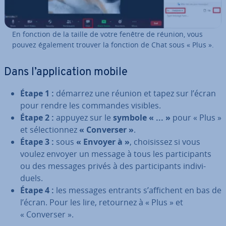
En fonction de la taille de votre fenêtre de réunion, vous
pouvez également trouver la fonction de Chat sous « Plus ».
Dans l’ap­pli­ca­tion mobile
Étape 1 :
démarrez une réunion et tapez sur l’écran
pour rendre les commandes visibles.
Étape 2 :
appuyez sur le
symbole « ... »
pour « Plus »
et sé­lec­tion­nez
« Converser »
.
Étape 3 :
sous
« Envoyer à »
, choi­sis­sez si vous
voulez envoyer un message à tous les par­ti­ci­pants
ou des messages privés à des par­ti­ci­pants in­di­vi­
duels.
Étape 4 :
les messages entrants s’affichent en bas de
l’écran. Pour les lire, retournez à « Plus » et
« Converser ».