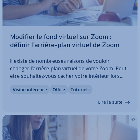
Modifier le fond virtuel sur Zoom :
définir l’arrière-plan virtuel de Zoom
Il existe de nom­breuses raisons de vouloir
changer l’arrière-plan virtuel de votre Zoom. Peut-
être souhaitez-vous cacher votre intérieur lors
d’un call Zoom avec vos collègues en té­lé­tra­vail ?
Vi­sio­con­fé­rence
Office
Tutoriels
Ou peut-être voulez-vous un fond virtuel Zoom
plus sérieux pour des con­fé­rences…
Lire la suite