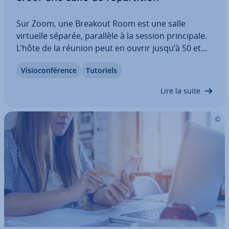
Sur Zoom, une Breakout Room est une salle
virtuelle séparée, parallèle à la session prin­ci­pale.
L’hôte de la réunion peut en ouvrir jusqu’à 50 et
placer au­to­ma­ti­que­ment les invités de la réunion
Vi­sio­con­fé­rence
Tutoriels
dans les salles de ré­par­ti­tion. Cette option est
pratique pour mettre en relation les…
Lire la suite