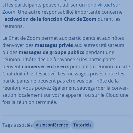
si les par­ti­ci­pants peuvent utiliser un
fond virtuel sur
Zoom
. Une autre res­pon­sa­bi­lité im­por­tante concerne
l’
ac­ti­va­tion de la fonction Chat de Zoom
durant les
réunions.
Le Chat de Zoom permet aux par­ti­ci­pants et aux hôtes
d’envoyer des
messages privés
aux autres uti­li­sa­teurs
ou des
messages de groupe publics
pendant une
réunion. L’hôte décide à l’avance si les par­ti­ci­pants
peuvent
converser entre eux
pendant la réunion ou si le
Chat doit être désactivé. Les messages privés entre les
par­ti­ci­pants ne peuvent pas être vus par l’hôte de la
réunion. Vous pouvez également sau­ve­gar­der la con­ver­
sa­tion lo­ca­le­ment sur votre appareil ou sur le Cloud une
fois la réunion terminée.
Tags associés
Vi­sio­con­fé­rence
Tutoriels