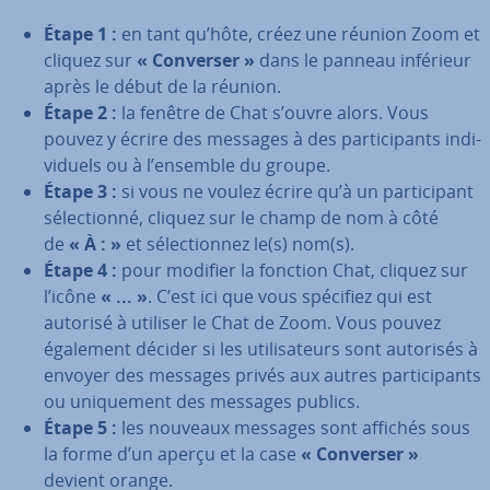
Étape 1 :
en tant qu’hôte, créez une réunion Zoom et
cliquez sur
« Converser »
dans le panneau inférieur
après le début de la réunion.
Étape 2 :
la fenêtre de Chat s’ouvre alors. Vous
pouvez y écrire des messages à des par­ti­ci­pants in­di­
vi­duels ou à l’ensemble du groupe.
Étape 3 :
si vous ne voulez écrire qu’à un par­ti­ci­pant
sé­lec­tionné, cliquez sur le champ de nom à côté
de
« À : »
et sé­lec­tion­nez le(s) nom(s).
Étape 4 :
pour modifier la fonction Chat, cliquez sur
l’icône
« ... »
. C’est ici que vous spécifiez qui est
autorisé à utiliser le Chat de Zoom. Vous pouvez
également décider si les uti­li­sa­teurs sont autorisés à
envoyer des messages privés aux autres par­ti­ci­pants
ou uni­que­ment des messages publics.
Étape 5 :
les nouveaux messages sont affichés sous
la forme d’un aperçu et la case
« Converser »
devient orange.