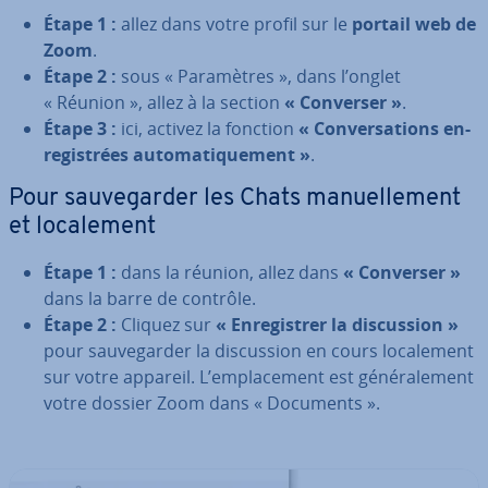
Étape 1 :
allez dans votre profil sur le
portail web de
Zoom
.
Étape 2 :
sous « Pa­ra­mètres », dans l’onglet
« Réunion », allez à la section
« Converser »
.
Étape 3 :
ici, activez la fonction
« Con­ver­sa­tions en­
re­gis­trées au­to­ma­ti­que­ment »
.
Pour sau­ve­gar­der les Chats ma­nuel­le­ment
et lo­ca­le­ment
Étape 1 :
dans la réunion, allez dans
« Converser »
dans la barre de contrôle.
Étape 2 :
Cliquez sur
« En­re­gis­trer la dis­cus­sion »
pour sau­ve­gar­der la dis­cus­sion en cours lo­ca­le­ment
sur votre appareil. L’em­pla­ce­ment est gé­né­ra­le­ment
votre dossier Zoom dans « Documents ».