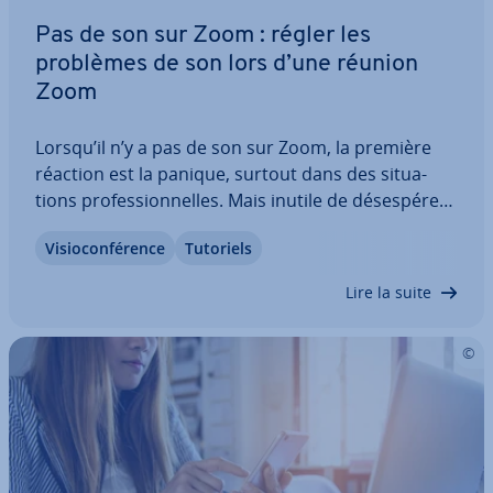
Pas de son sur Zoom : régler les
problèmes de son lors d’une réunion
Zoom
Lorsqu’il n’y a pas de son sur Zoom, la première
réaction est la panique, surtout dans des si­tua­
tions pro­fes­sion­nelles. Mais inutile de dé­ses­pé­rer :
les problèmes audio peuvent être ra­pi­de­ment
Vi­sio­con­fé­rence
Tutoriels
réglés sur un or­di­na­teur, un smart­phone ou une
tablette. Suivez notre guide étape par…
Lire la suite