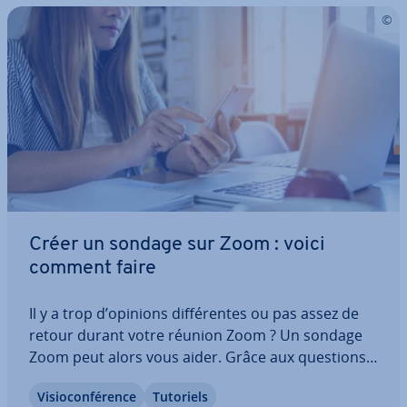
Créer un sondage sur Zoom : voici
comment faire
Il y a trop d’opinions dif­fé­rentes ou pas assez de
retour durant votre réunion Zoom ? Un sondage
Zoom peut alors vous aider. Grâce aux questions à
choix unique ou multiple, vous pouvez re­cueil­lir les
Vi­sio­con­fé­rence
Tutoriels
opinions des par­ti­ci­pants et té­lé­char­ger le rapport