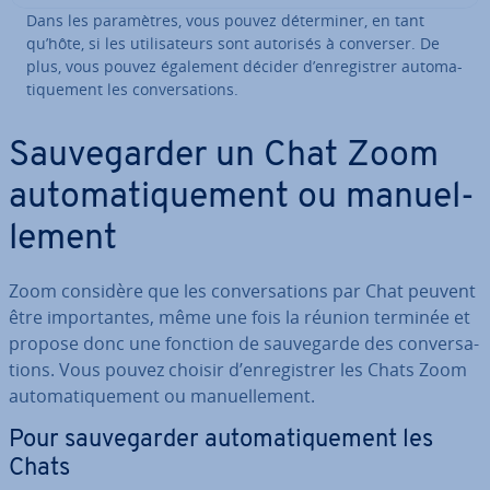
Dans les pa­ra­mètres, vous pouvez dé­ter­mi­ner, en tant
qu’hôte, si les uti­li­sa­teurs sont autorisés à converser. De
plus, vous pouvez également décider d’en­re­gis­trer au­to­ma­
ti­que­ment les con­ver­sa­tions.
Sau­ve­gar­der un Chat Zoom
au­to­ma­ti­que­ment ou ma­nuel­
le­ment
Zoom considère que les con­ver­sa­tions par Chat peuvent
être im­por­tantes, même une fois la réunion terminée et
propose donc une fonction de sau­ve­garde des con­ver­sa­
tions. Vous pouvez choisir d’en­re­gis­trer les Chats Zoom
au­to­ma­ti­que­ment ou ma­nuel­le­ment.
Pour sau­ve­gar­der au­to­ma­ti­que­ment les
Chats