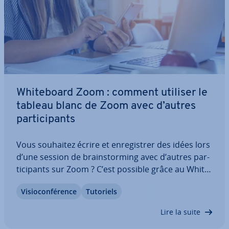
Whi­te­board Zoom : comment utiliser le
tableau blanc de Zoom avec d’autres
par­ti­ci­pants
Vous souhaitez écrire et en­re­gis­trer des idées lors
d’une session de brains­tor­ming avec d’autres par­
ti­ci­pants sur Zoom ? C’est possible grâce au Whi­te­
board de Zoom. Sur une surface blanche,
Vi­sio­con­fé­rence
Tutoriels
semblable à un tableau d’écriture, vous pouvez
écrire, dessiner, concevoir et en­re­gis­trer…
Lire la suite