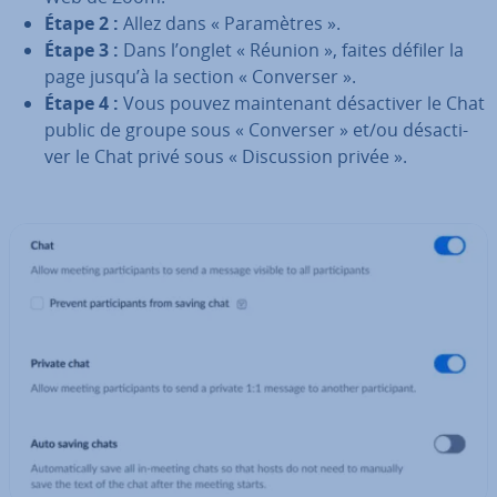
Étape 2 :
Allez dans « Pa­ra­mètres ».
Étape 3 :
Dans l’onglet « Réunion », faites défiler la
page jusqu’à la section « Converser ».
Étape 4 :
Vous pouvez main­te­nant dé­sac­ti­ver le Chat
public de groupe sous « Converser » et/ou dé­sac­ti­
ver le Chat privé sous « Dis­cus­sion privée ».