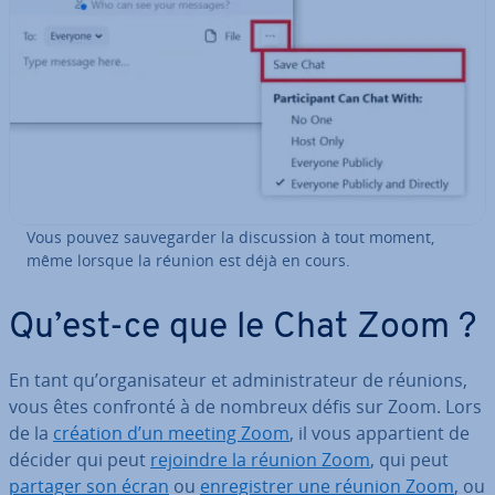
Vous pouvez sau­ve­gar­der la dis­cus­sion à tout moment,
même lorsque la réunion est déjà en cours.
Qu’est-ce que le Chat Zoom ?
En tant qu’or­ga­ni­sa­teur et ad­mi­nis­tra­teur de réunions,
vous êtes confronté à de nombreux défis sur Zoom. Lors
de la
création d’un meeting Zoom
, il vous ap­par­tient de
décider qui peut
rejoindre la réunion Zoom
, qui peut
partager son écran
ou
en­re­gis­trer une réunion Zoom
, ou