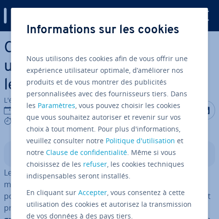
Digital Guide
Informations sur les cookies
Aller au contenu principal
Chat Zoom : voici comment
Nous utilisons des cookies afin de vous offrir une
utiliser la fonction Chat dans
expérience utilisateur optimale, d’améliorer nos
produits et de vous montrer des publicités
les réunions
personnalisées avec des fournisseurs tiers. Dans
L'équipe édi­to­riale IONOS
les
Paramètres
, vous pouvez choisir les cookies
Partager s
Partag
P
20/08/2021
que vous souhaitez autoriser et revenir sur vos
6 mins
choix à tout moment. Pour plus d'informations,
veuillez consulter notre
Politique d'utilisation
et
notre
Clause de confidentialité
. Même si vous
Sommaire
choisissez de les
refuser
, les cookies techniques
Les réunions de groupe Zoom exigent souvent d’être
indispensables seront installés.
mul­ti­tâches, surtout pour les hôtes de la réunion. C’est
En cliquant sur
Accepter
, vous consentez à cette
pourquoi la fonction Chat de Zoom est par­ti­cu­liè­re­ment
utilisation des cookies et autorisez la transmission
pratique. Des
messages privés
ou des
messages de
de vos données à des pays tiers.