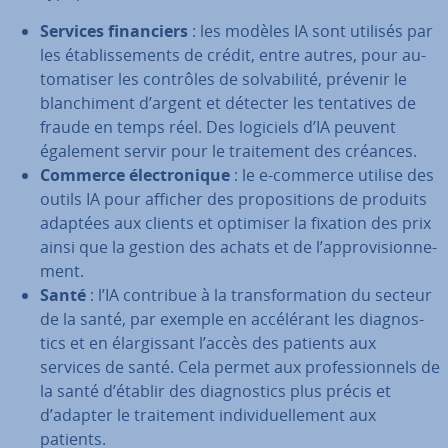
Services fi­nan­ciers
: les modèles IA sont utilisés par
les éta­blis­se­ments de crédit, entre autres, pour au­
to­ma­ti­ser les contrôles de sol­va­bi­lité, prévenir le
blan­chi­ment d’argent et détecter les ten­ta­tives de
fraude en temps réel. Des logiciels d’IA peuvent
également servir pour le trai­te­ment des créances.
Commerce élec­tro­nique
: le e-commerce utilise des
outils IA pour afficher des pro­po­si­tions de produits
adaptées aux clients et optimiser la fixation des prix
ainsi que la gestion des achats et de l’ap­pro­vi­sion­ne­
ment.
Santé
: l’IA contribue à la trans­for­ma­tion du secteur
de la santé, par exemple en ac­cé­lé­rant les diag­nos­
tics et en élar­gis­sant l’accès des patients aux
services de santé. Cela permet aux pro­fes­sion­nels de
la santé d’établir des diag­nos­tics plus précis et
d’adapter le trai­te­ment in­di­vi­duel­le­ment aux
patients.