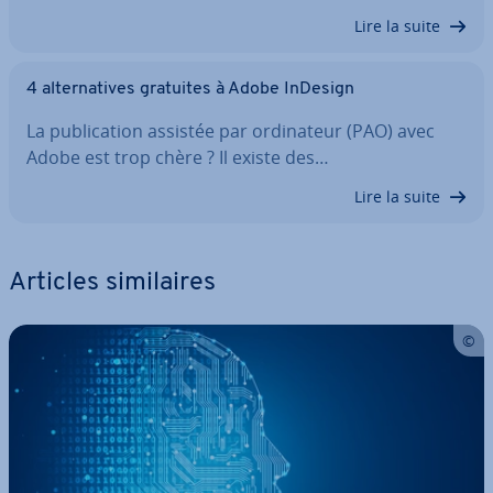
Lire la suite
4 al­ter­na­tives gratuites à Adobe InDesign
La pu­bli­ca­tion assistée par or­di­na­teur (PAO) avec
Adobe est trop chère ? Il existe des…
Lire la suite
Articles si­mi­laires