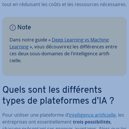
tout en réduisant les coûts et les res­sources né­ces­saires.
Note
Dans notre guide «
Deep Learning vs Machine
Learning
», vous dé­cou­vri­rez les dif­fé­rences entre
ces deux sous-domaines de l’in­tel­li­gence ar­ti­fi­
cielle.
Quels sont les dif­fé­rents
types de pla­te­formes d’IA ?
Pour utiliser une pla­te­forme d’
in­tel­li­gence ar­ti­fi­cielle
, les
en­tre­prises ont es­sen­tiel­le­ment
trois pos­si­bi­li­tés
,
chacune pré­sen­tant ses propres avantages. Alors que les