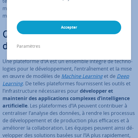
tent la prise de décisions fondées sur les données, per­
met­tent d’optimiser les processus et d’utiliser ef­fi­ca­ce­
ment les outils d’IA.
Accepter
Qu’est-ce qu’une pla­te­forme
d’IA ?
Paramètres
Une pla­te­forme d’IA est un ensemble intégré de tech­no­
lo­gies pour le dé­ve­lop­pe­ment, l’en­traî­ne­ment et la mise
en œuvre de modèles de
Machine Learning
et de
Deep
Learning
. De telles pla­te­formes four­nis­sent les outils et
l’in­fras­truc­ture né­ces­saires pour
dé­ve­lop­per et
maintenir des ap­pli­ca­tions complexes d’in­tel­li­gence
ar­ti­fi­cielle
. Les pla­te­formes d’IA peuvent con­tri­buer à
cen­tra­li­ser l’analyse des données, à rendre les processus
de dé­ve­lop­pe­ment et de pro­duc­tion plus efficaces et à
améliorer la col­la­bo­ra­tion. Les équipes peuvent ainsi dé­
ve­lop­per des solutions basées sur l’IA plus ra­pi­de­ment,