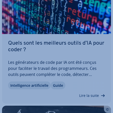
Quels sont les meilleurs outils d’IA pour
coder ?
Les gé­né­ra­teurs de code par IA ont été conçus
pour faciliter le travail des pro­gram­meurs. Ces
outils peuvent compléter le code, détecter
certaines erreurs et s’adapter au contexte grâce à
In­tel­li­gence ar­ti­fi­cielle
Guide
l’ap­pren­tis­sage au­to­ma­tique. Les gé­né­ra­teurs de
code par IA ont été conçus pour faciliter le…
Lire la suite