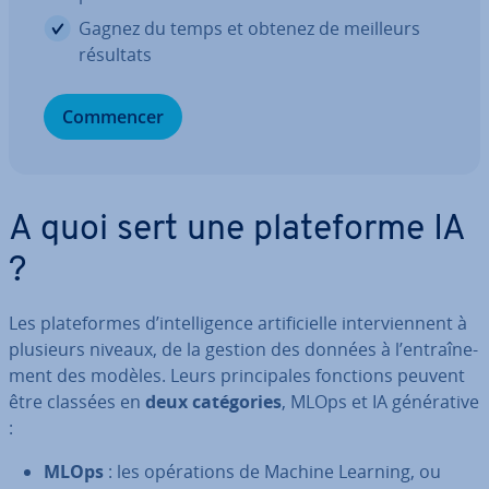
Gagnez du temps et obtenez de meilleurs
résultats
Commencer
A quoi sert une pla­te­forme IA
?
Les pla­te­formes d’in­tel­li­gence ar­ti­fi­cielle in­ter­vien­nent à
plusieurs niveaux, de la gestion des données à l’en­traî­ne­
ment des modèles. Leurs prin­ci­pales fonctions peuvent
être classées en
deux ca­té­go­ries
, MLOps et IA gé­né­ra­tive
:
MLOps
: les opé­ra­tions de Machine Learning, ou