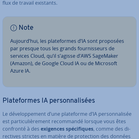
flux de travail existants.
Note
Aujourd’hui, les pla­te­formes d’IA sont proposées
par presque tous les grands four­nis­seurs de
services Cloud, qu’il s’agisse d’AWS SageMaker
(Amazon), de Google Cloud IA ou de Microsoft
Azure IA.
Pla­te­formes IA per­son­na­li­sées
Le dé­ve­lop­pe­ment d’une pla­te­forme d’IA per­son­na­li­sée
est par­ti­cu­liè­re­ment re­com­mandé lorsque vous êtes
confronté à des
exigences spé­ci­fiques
, comme des di­
rec­tives strictes en matière de pro­tec­tion des données