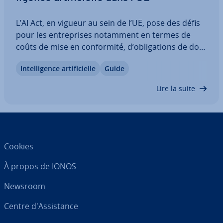
L’AI Act, en vigueur au sein de l’UE, pose des défis
pour les en­tre­prises notamment en termes de
coûts de mise en con­for­mité, d’obli­ga­tions de do­
cu­men­ta­tion et d’accès au marché. En même
In­tel­li­gence ar­ti­fi­cielle
Guide
temps, il établit des con­di­tions pouvant favoriser
l’in­no­va­tion et la confiance dans les…
Lire la suite
Cookies
À propos de IONOS
Newsroom
Centre d'As­sis­tance