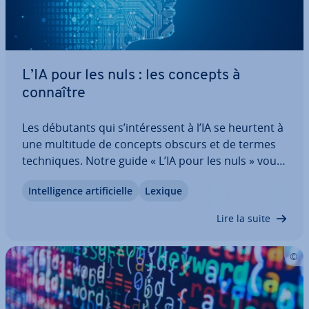
L’IA pour les nuls : les concepts à
connaître
Les débutants qui s’in­té­res­sent à l’IA se heurtent à
une multitude de concepts obscurs et de termes
tech­niques. Notre guide « L’IA pour les nuls » vous
aide à faire le tri dans cette jungle de notions
In­tel­li­gence ar­ti­fi­cielle
Lexique
complexes, afin que les concepts prin­ci­paux de
l’in­tel­li­gence ar­ti­fi­cielle…
Lire la suite