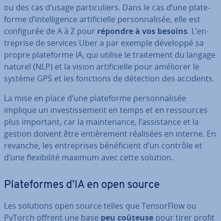
ou des cas d’usage par­ti­cu­liers. Dans le cas d’une pla­te­
forme d’in­tel­li­gence ar­ti­fi­cielle per­son­na­li­sée, elle est
con­fi­gu­rée de A à Z pour
répondre à vos besoins
. L’en­
tre­prise de services Uber a par exemple développé sa
propre pla­te­forme IA, qui utilise le trai­te­ment du langage
naturel (NLP) et la vision ar­ti­fi­cielle pour améliorer le
système GPS et les fonctions de détection des accidents.
La mise en place d’une pla­te­forme per­son­na­li­sée
implique un in­ves­tis­se­ment en temps et en res­sources
plus important, car la main­te­nance, l’as­sis­tance et la
gestion doivent être en­tiè­re­ment réalisées en interne. En
revanche, les en­tre­prises bé­né­fi­cient d’un contrôle et
d’une flexi­bi­lité maximum avec cette solution.
Pla­te­formes d’IA en open source
Les solutions open source telles que Ten­sor­Flow ou
PyTorch offrent une base
peu coûteuse
pour tirer profit