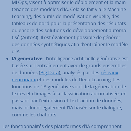
MLOps, visent à optimiser le dé­ploie­ment et la main­
te­nance des modèles d’IA. Cela se fait via le Machine
Learning, des outils de mo­dé­li­sa­tion visuelle, des
tableaux de bord pour la pré­sen­ta­tion des résultats
ou encore des solutions de dé­ve­lop­pe­ment au­to­ma­
tisé (AutoAI). Il est également possible de générer
des données syn­thé­tiques afin d’entraîner le modèle
d’IA.
IA gé­né­ra­tive
: l’in­tel­li­gence ar­ti­fi­cielle gé­né­ra­tive est
basée sur l’en­traî­ne­ment avec de grands ensembles
de données (
Big Data
), analysés par des
réseaux
neuronaux
et des modèles de Deep Learning. Les
fonctions de l’IA gé­né­ra­tive vont de la gé­né­ra­tion de
textes et d’images à la clas­si­fi­ca­tion au­to­ma­ti­sée, en
passant par l’extension et l’ex­trac­tion de données,
mais incluent également l’IA basée sur le dialogue,
comme les chatbots.
Les fonc­tion­na­li­tés des pla­te­formes d’IA com­pren­nent