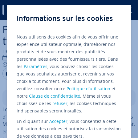
Digital Guide
Informations sur les cookies
Aller au contenu principal
Pla­te­formes IA : fonctions,
Nous utilisons des cookies afin de vous offrir une
types et cas d’uti­li­sa­tion
expérience utilisateur optimale, d’améliorer nos
L'équipe édi­to­riale IONOS
produits et de vous montrer des publicités
10/11/2025
personnalisées avec des fournisseurs tiers. Dans
9 mins
les
Paramètres
, vous pouvez choisir les cookies
Partager sur Facebook
Partager sur Twitter
Partager sur LinkedIn
que vous souhaitez autoriser et revenir sur vos
choix à tout moment. Pour plus d'informations,
veuillez consulter notre
Politique d'utilisation
et
notre
Clause de confidentialité
. Même si vous
Sommaire
choisissez de les
refuser
, les cookies techniques
Les pla­te­formes d’IA per­met­tent de dé­ve­lop­per et
indispensables seront installés.
d’optimiser des modèles de Machine Learning. Outre les
En cliquant sur
Accepter
, vous consentez à cette
MLOps et l’IA gé­né­ra­tive, leurs prin­ci­pales fonctions sont,
utilisation des cookies et autorisez la transmission
entre autres, l’évo­lu­ti­vité et l’au­to­ma­ti­sa­tion. Elles fa­ci­li­
de vos données à des pays tiers.