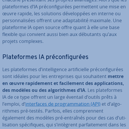
pla­te­formes d’IA pré­con­fi­gu­rées per­met­tent une mise en
œuvre rapide, les solutions dé­ve­lop­pées en interne ou
per­son­na­li­sées offrent une adap­ta­bi­lité maximale. Une
pla­te­forme IA open source offre quant à elle une base
flexible qui convient aussi bien aux débutants qu’aux
projets complexes.
Pla­te­formes IA pré­con­fi­gu­rées
Les pla­te­formes d’in­tel­li­gence ar­ti­fi­cielle pré­con­fi­gu­rées
sont idéales pour les en­tre­prises qui sou­hai­tent
mettre
en œuvre ra­pi­de­ment et fa­ci­le­ment des ap­pli­ca­tions,
des modèles ou des al­go­rithmes d’IA
. Les pla­te­formes
IA de ce type offrent un large éventail d’outils prêts à
l’emploi, d’
in­ter­faces de pro­gram­ma­tion (API)
et d’al­go­
rithmes pré-testés. Parfois, elles com­pren­nent
également des modèles pré-entraînés pour des cas d’uti­
li­sa­tion spé­ci­fiques, qui s’intègrent par­fai­te­ment dans les