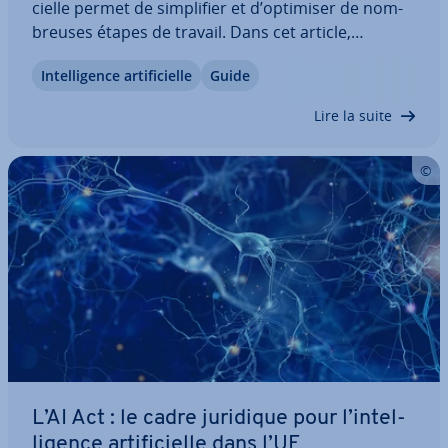
cielle permet de sim­pli­fier et d’optimiser de nom­
breuses étapes de travail. Dans cet article,
découvrez les op­por­tu­ni­tés qu’offre l’IA en en­tre­
In­tel­li­gence ar­ti­fi­cielle
Guide
prise, les défis liés à son dé­ploie­ment ainsi que les
con­di­tions né­ces­saires à son…
Lire la suite
L’AI Act : le cadre juridique pour l’in­tel­
li­gence ar­ti­fi­cielle dans l’UE