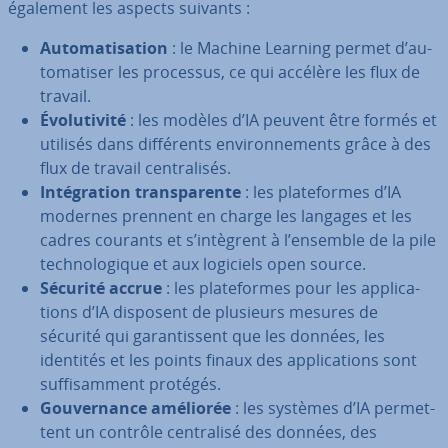
également les aspects suivants :
Au­to­ma­ti­sa­tion
: le Machine Learning permet d’au­
to­ma­ti­ser les processus, ce qui accélère les flux de
travail.
Évo­lu­ti­vité
: les modèles d’IA peuvent être formés et
utilisés dans dif­fé­rents en­vi­ron­ne­ments grâce à des
flux de travail cen­tra­li­sés.
In­té­gra­tion trans­pa­rente
: les pla­te­formes d’IA
modernes prennent en charge les langages et les
cadres courants et s’intègrent à l’ensemble de la pile
tech­no­lo­gique et aux logiciels open source.
Sécurité accrue
: les pla­te­formes pour les ap­pli­ca­
tions d’IA disposent de plusieurs mesures de
sécurité qui ga­ran­tis­sent que les données, les
identités et les points finaux des ap­pli­ca­tions sont
suf­fi­sam­ment protégés.
Gou­ver­nance améliorée
: les systèmes d’IA per­met­
tent un contrôle cen­tra­lisé des données, des