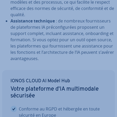
modèles et des processus, ce qui facilite le respect
efficace des normes de sécurité, de con­for­mité et de
qualité.
As­sis­tance technique
: de nombreux four­nis­seurs
de pla­te­formes IA pré­con­fi­gu­rées proposent un
support complet, incluant as­sis­tance, on­boar­ding et
formation. Si vous optez pour un outil open source,
les pla­te­formes qui four­nis­sent une as­sis­tance pour
les fonctions et l’ar­chi­tec­ture de l’IA peuvent s’avérer
avan­ta­geuses.
IONOS CLOUD AI Model Hub
Votre pla­te­forme d'IA mul­ti­mo­dale
sécurisée
Conforme au RGPD et hébergée en toute
sécurité en Europe