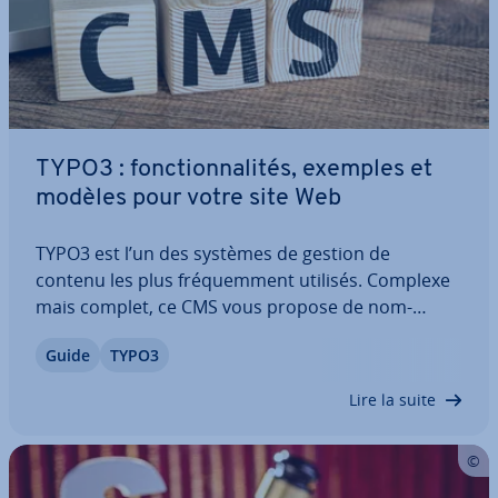
TYPO3 : fonc­tion­na­li­tés, exemples et
modèles pour votre site Web
TYPO3 est l’un des systèmes de gestion de
contenu les plus fré­quem­ment utilisés. Complexe
mais complet, ce CMS vous propose de nom­
breuses options pour le Webdesign de votre site
Guide
TYPO3
Internet. Voici des in­for­ma­tions sur le CMS très
populaire TYPO3 ainsi que des ex­pli­ca­tions sur le…
Lire la suite