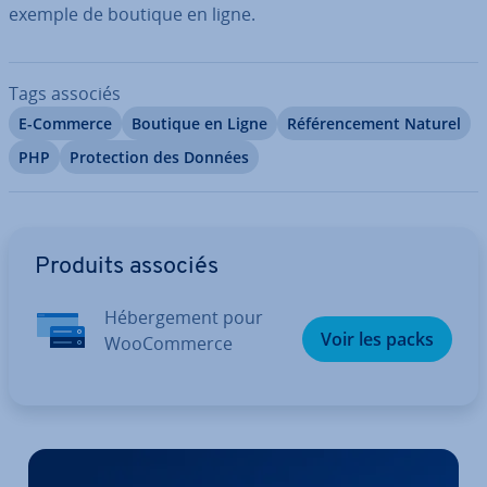
exemple de boutique en ligne.
Tags associés
E-Commerce
Boutique en Ligne
Ré­fé­ren­ce­ment Naturel
PHP
Pro­tec­tion des Données
Aller au menu principal
Produits associés
Hé­ber­ge­ment pour
Voir les packs
Woo­Com­merce