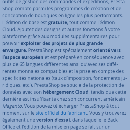
outils de gestion des commandes et ex­pé­di­tions, Pres­ta­
Shop compte parmi les pro­grammes de création et de
con­cep­tion de boutiques en ligne les plus per­for­mants.
L’édition de base est
gratuite
, tout comme l’édition
Cloud. Ajoutez des designs et autres fonctions à votre
pla­te­forme grâce aux modules sup­plé­men­taires pour
pouvoir
exploiter des projets de plus grande
envergure
. Pres­ta­Shop est spé­cia­le­ment
orienté vers
l’espace européen
et est préparé en con­sé­quence avec
plus de 65 langues dif­fé­rentes ainsi qu’avec ses dif­fé­
rentes monnaies com­pa­tibles et la prise en compte des
spé­ci­fi­ci­tés na­tio­nales (taux d’im­po­si­tion, fon­de­ments ju­
ri­diques, etc.). Pres­ta­Shop se soucie de la pro­tec­tion de
données avec son
hé­ber­ge­ment Cloud
, tandis que cette
dernière est in­suf­fi­sante chez son con­cur­rent américain
Magento
. Vous pouvez té­lé­char­ger Pres­ta­Shop à tout
moment sur le
site officiel du fabricant
. Vous y trouverez
également une
version d’essai
, dans laquelle le Back
Office et l’édition de la mise en page se fait sur un