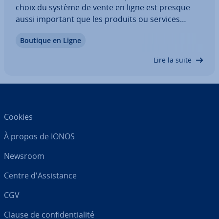
choix du système de vente en ligne est presque
aussi important que les produits ou services
proposés. Si l’in­fras­truc­ture technique n’est pas à
Boutique en Ligne
la hauteur, la vente en ligne peut vite devenir un
fardeau pour votre en­tre­prise. Cet…
Lire la suite
Cookies
À propos de IONOS
Newsroom
Centre d'As­sis­tance
CGV
Clause de con­fi­den­tia­lité