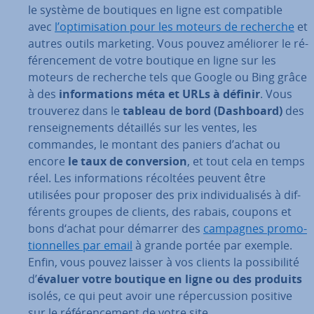
le système de boutiques en ligne est com­pa­tible
avec
l’op­ti­mi­sa­tion pour les moteurs de recherche
et
autres outils marketing. Vous pouvez améliorer le ré­
fé­ren­ce­ment de votre boutique en ligne sur les
moteurs de recherche tels que Google ou Bing grâce
à des
in­for­ma­tions méta et URLs à définir
. Vous
trouverez dans le
tableau de bord (Dashboard)
des
ren­seig­ne­ments détaillés sur les ventes, les
commandes, le montant des paniers d’achat ou
encore
le taux de con­ver­sion
, et tout cela en temps
réel. Les in­for­ma­tions récoltées peuvent être
utilisées pour proposer des prix in­di­vi­dua­li­sés à dif­
fé­rents groupes de clients, des rabais, coupons et
bons d‘achat pour démarrer des
campagnes pro­mo­
tion­nelles par email
à grande portée par exemple.
Enfin, vous pouvez laisser à vos clients la pos­si­bi­lité
d’
évaluer votre boutique en ligne ou des produits
isolés, ce qui peut avoir une ré­per­cus­sion positive
sur le ré­fé­ren­ce­ment de votre site.