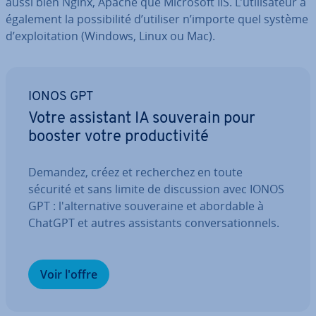
aussi bien Nginx, Apache que Microsoft IIS. L’uti­li­sa­teur a
également la pos­si­bi­lité d’utiliser n’importe quel système
d’ex­ploi­ta­tion (Windows, Linux ou Mac).
IONOS GPT
Votre assistant IA souverain pour
booster votre pro­duc­ti­vité
Demandez, créez et re­cher­chez en toute
sécurité et sans limite de dis­cus­sion avec IONOS
GPT : l'al­ter­na­tive sou­ve­raine et abordable à
ChatGPT et autres as­sis­tants con­ver­sa­tion­nels.
Voir l'offre