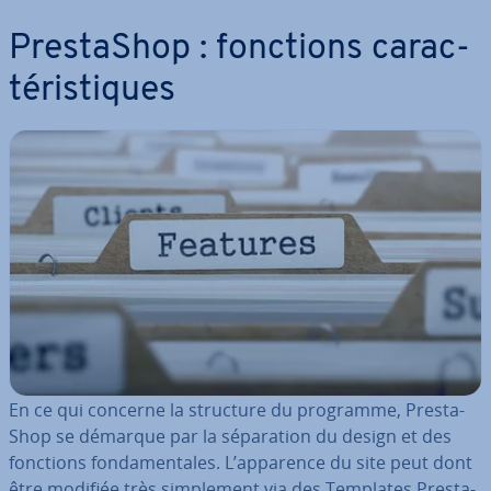
Pres­ta­Shop : fonctions ca­rac­
té­ris­tiques
En ce qui concerne la structure du programme, Pres­ta­
Shop se démarque par la sé­pa­ra­tion du design et des
fonctions fon­da­men­tales. L’apparence du site peut dont
être modifiée très sim­ple­ment via des Templates Pres­ta­