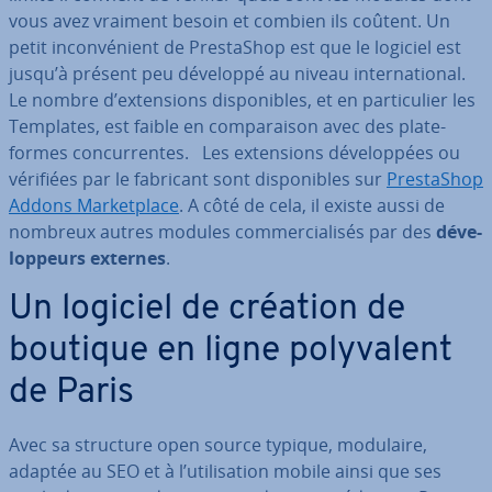
vous avez vraiment besoin et combien ils coûtent. Un
petit in­con­vé­nient de Pres­ta­Shop est que le logiciel est
jusqu’à présent peu développé au niveau in­ter­na­tio­nal.
Le nombre d’ex­ten­sions dis­po­nibles, et en par­ti­cu­lier les
Templates, est faible en com­pa­rai­son avec des pla­te­
formes con­cur­rentes. Les ex­ten­sions dé­ve­lop­pées ou
vérifiées par le fabricant sont dis­po­nibles sur
Pres­ta­Shop
Addons Mar­ket­place
. A côté de cela, il existe aussi de
nombreux autres modules com­mer­cia­li­sés par des
dé­ve­
lop­peurs externes
.
Un logiciel de création de
boutique en ligne po­ly­va­lent
de Paris
Avec sa structure open source typique, modulaire,
adaptée au SEO et à l’uti­li­sa­tion mobile ainsi que ses