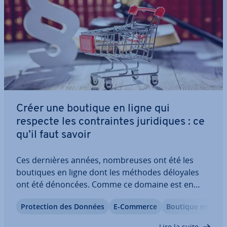
Créer une boutique en ligne qui
respecte les con­traintes ju­ri­diques : ce
qu’il faut savoir
Ces dernières années, nom­breuses ont été les
boutiques en ligne dont les méthodes déloyales
ont été dénoncées. Comme ce domaine est en
plein essor, les cabinets d’avocats spé­cia­li­sés dans
Pro­tec­tion des Données
E-Commerce
Boutique en Lign
cette branche se sont mul­ti­pliés et traquent les
sites d’e-commerce qui ne répondent pas…
Lire la suite