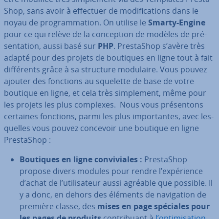
Shop, sans avoir à effectuer de mo­di­fi­ca­tions dans le
noyau de pro­gram­ma­tion. On utilise le
Smarty-Engine
pour ce qui relève de la con­cep­tion de modèles de pré­
sen­ta­tion, aussi basé sur
PHP
. Pres­ta­Shop s’avère très
adapté pour des projets de boutiques en ligne tout à fait
dif­fé­rents grâce à sa structure modulaire. Vous pouvez
ajouter des fonctions au squelette de base de votre
boutique en ligne, et cela très sim­ple­ment, même pour
les projets les plus complexes. Nous vous pré­sen­tons
certaines fonctions, parmi les plus im­por­tantes, avec les­
quelles vous pouvez concevoir une boutique en ligne
Pres­ta­Shop :
Boutiques en ligne con­vi­viales :
Pres­ta­Shop
propose divers modules pour rendre l’ex­pé­rience
d’achat de l’uti­li­sa­teur aussi agréable que possible. Il
y a donc, en dehors des éléments de na­vi­ga­tion de
première classe, des
mises en page spéciales pour
les pages de produits
con­tri­buant à
l’op­ti­mi­sa­tion