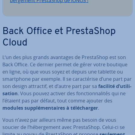
ber­ge­ment Pres­ta­Shop de IONOS !
Back Office et Pres­ta­Shop
Cloud
L‘un des plus grands avantages de Pres­ta­Shop est son
Back Office. Ce dernier permet de gérer votre boutique
en ligne, où que vous soyez et depuis une tablette ou
smart­phone par exemple. Il se ca­rac­té­rise d’une part par
son design attractif, et d’autre part par sa
facilité d’uti­li­
sa­tion
. Vous pouvez activer des fonc­tion­na­li­tés qui ne
l’étaient pas par défaut, tout comme ajouter des
modules sup­plé­men­taires à té­lé­char­ger
.
Vous n’avez par ailleurs même pas besoin de vous
soucier de l’hé­ber­ge­ment avec Pres­ta­Shop. Celui-ci se
limite au noyau de Pres­ta­Shop et propose
seulement