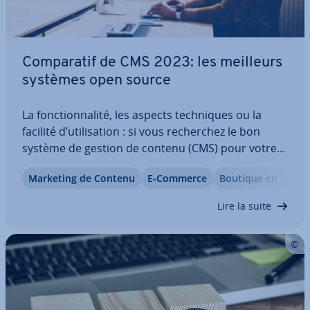
Com­pa­ra­tif de CMS 2023: les meilleurs
systèmes open source
La fonc­tion­na­lité, les aspects tech­niques ou la
facilité d’uti­li­sa­tion : si vous re­cher­chez le bon
système de gestion de contenu (CMS) pour votre
site Web, vous devez tenir compte de nombreux
Marketing de Contenu
E-Commerce
Boutique en Ligne
facteurs. Un même système peut être utilisé pour
des projets très dif­fé­rents, allant du…
Lire la suite