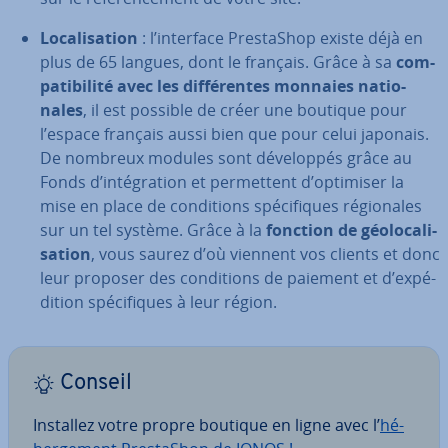
Lo­ca­li­sa­tion
: l’interface Pres­ta­Shop existe déjà en
plus de 65 langues, dont le français. Grâce à sa
com­
pa­ti­bi­lité avec les dif­fé­rentes monnaies na­tio­
nales
, il est possible de créer une boutique pour
l’espace français aussi bien que pour celui japonais.
De nombreux modules sont dé­ve­lop­pés grâce au
Fonds d’in­té­gra­tion et per­met­tent d’optimiser la
mise en place de con­di­tions spé­ci­fiques ré­gio­nales
sur un tel système. Grâce à la
fonction de géo­lo­ca­li­
sa­tion
, vous saurez d’où viennent vos clients et donc
leur proposer des con­di­tions de paiement et d’ex­pé­
di­tion spé­ci­fiques à leur région.
Conseil
Installez votre propre boutique en ligne avec l’
hé­