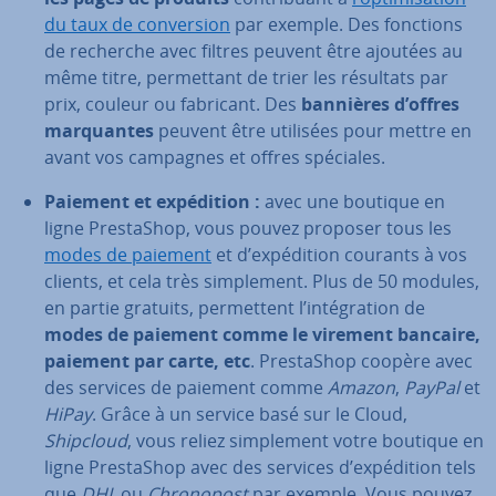
du taux de con­ver­sion
par exemple. Des fonctions
de recherche avec filtres peuvent être ajoutées au
même titre, per­met­tant de trier les résultats par
prix, couleur ou fabricant. Des
bannières d’offres
mar­quantes
peuvent être utilisées pour mettre en
avant vos campagnes et offres spéciales.
Paiement et ex­pé­di­tion :
avec une boutique en
ligne Pres­ta­Shop, vous pouvez proposer tous les
modes de paiement
et d’ex­pé­di­tion courants à vos
clients, et cela très sim­ple­ment. Plus de 50 modules,
en partie gratuits, per­met­tent l’in­té­gra­tion de
modes de paiement comme le virement bancaire,
paiement par carte, etc
. Pres­ta­Shop coopère avec
des services de paiement comme
Amazon
,
PayPal
et
HiPay
. Grâce à un service basé sur le Cloud,
Shipcloud
, vous reliez sim­ple­ment votre boutique en
ligne Pres­ta­Shop avec des services d’ex­pé­di­tion tels
que
DHL
ou
Chro­no­post
par exemple. Vous pouvez