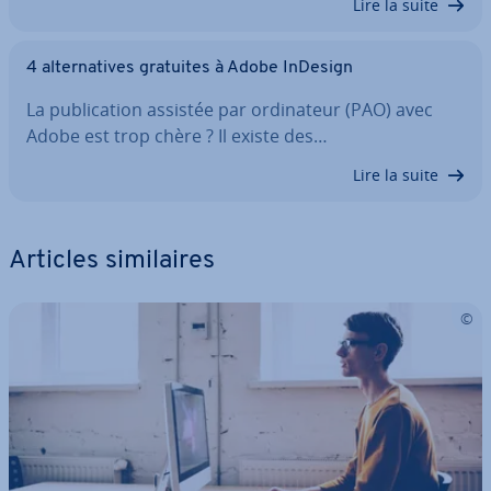
Lire la suite
4 al­ter­na­tives gratuites à Adobe InDesign
La pu­bli­ca­tion assistée par or­di­na­teur (PAO) avec
Adobe est trop chère ? Il existe des…
Lire la suite
Articles si­mi­laires