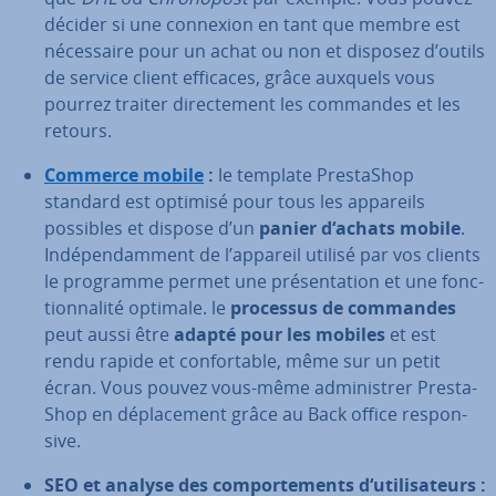
décider si une connexion en tant que membre est
né­ces­saire pour un achat ou non et disposez d’outils
de service client efficaces, grâce auxquels vous
pourrez traiter di­rec­te­ment les commandes et les
retours.
Commerce mobile
:
le template Pres­ta­Shop
standard est optimisé pour tous les appareils
possibles et dispose d’un
panier d‘achats mobile
.
In­dé­pen­dam­ment de l’appareil utilisé par vos clients
le programme permet une pré­sen­ta­tion et une fonc­
tion­na­lité optimale. le
processus de commandes
peut aussi être
adapté pour les mobiles
et est
rendu rapide et con­for­table, même sur un petit
écran. Vous pouvez vous-même ad­mi­nis­trer Pres­ta­
Shop en dé­pla­ce­ment grâce au Back office res­pon­
sive.
SEO et analyse des com­por­te­ments d‘uti­li­sa­teurs :