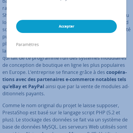
basique et gratuit de dif­fé­rentes boutiques en ligne. En
raison du fort potentiel de ce projet, la société Pres­ta­
Shop a été créée en 2007 à Paris. La première version du
logiciel de boutique en ligne est apparue un an plus tard
Accepter
sous le même nom.
L’Open Software License
(OSL)
a été
publié la même année. Pres­ta­Shop compte aujourd’hui
plus de 250 000 té­lé­char­ge­ments, dans plus de 60
Paramètres
langues dif­fé­rentes, un hé­ber­ge­ment Cloud gratuit, ce
qui fait de ce programme l’un des systèmes mo­du­laires
de con­cep­tion de boutique en ligne les plus po­pu­laires
en Europe. L‘en­tre­prise se finance grâce à des
coo­pé­ra­
tions avec des par­te­naires e-commerce notables tels
qu’eBay et PayPal
ainsi que par la vente de modules ad­
di­tion­nels payants.
Comme le nom original du projet le laisse supposer,
Pres­ta­Shop est basé sur le langage script PHP (5.2 et
plus). Le stockage des données se fait via un système de
base de données MySQL. Les serveurs Web utilisés sont