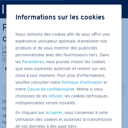
Digital Guide
Informations sur les cookies
Aller au contenu principal
Pres­ta­Shop : la pla­te­forme e-
Nous utilisons des cookies afin de vous offrir une
commerce eu­ro­péenne
expérience utilisateur optimale, d’améliorer nos
L'équipe édi­to­riale IONOS
produits et de vous montrer des publicités
27/05/2021
personnalisées avec des fournisseurs tiers. Dans
8 mins
les
Paramètres
, vous pouvez choisir les cookies
Partager sur Facebook
Partager sur Twitter
Partager sur LinkedIn
que vous souhaitez autoriser et revenir sur vos
choix à tout moment. Pour plus d'informations,
veuillez consulter notre
Politique d'utilisation
et
notre
Clause de confidentialité
. Même si vous
Sommaire
choisissez de les
refuser
, les cookies techniques
De 2005 à 2007, cinq étudiants de l’uni­ver­sité d’in­for­ma­
indispensables seront installés.
tique française Epitech se sont occupés d’un projet
En cliquant sur
Accepter
, vous consentez à cette
appelé POS (PhpO­penS­tore). Leur vision : créer une pla­
utilisation des cookies et autorisez la transmission
te­forme d’e-commerce qui permet un dé­ve­lop­pe­ment
de vos données à des pays tiers.