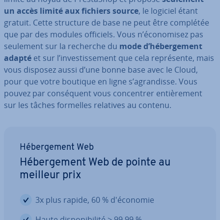
un accès limité aux fichiers source
, le logiciel étant
gratuit. Cette structure de base ne peut être complétée
que par des modules officiels. Vous n’éco­no­mi­sez pas
seulement sur la recherche du
mode d’hé­ber­ge­ment
adapté
et sur l’in­ves­tis­se­ment que cela re­pré­sente, mais
vous disposez aussi d’une bonne base avec le Cloud,
pour que votre boutique en ligne s’agran­disse. Vous
pouvez par con­sé­quent vous con­cen­trer en­tiè­re­ment
sur les tâches formelles relatives au contenu.
Hé­ber­ge­ment Web
Hé­ber­ge­ment Web de pointe au
meilleur prix
3x plus rapide, 60 % d'éco­no­mie
Haute dis­po­ni­bi­lité > 99,99 %