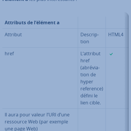
Attributs de l’élément a
Attribut
Des­crip­
HTML4
tion
✓
href
L‘attribut
href
(abré­via­
tion de
hyper
reference)
défini le
lien cible.
Il aura pour valeur l’URI d’une
ressource Web (par exemple
une page Web)