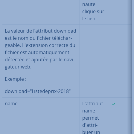
naute
clique sur
le lien.
La valeur de l’attribut download
est le nom du fichier té­lé­char­
geable. L'ex­ten­sion correcte du
fichier est au­to­ma­ti­que­ment
détectée et ajoutée par le na­vi­
ga­teur web.
Exemple :
download="Lis­te­de­prix-2018"
✓
name
L'at­tri­but
name
permet
d'at­tri­
buer un