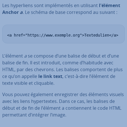
Les hy­per­liens sont im­plé­men­tés en utilisant
l'élément
Anchor
a
. Le schéma de base cor­res­pond au suivant :
<a href="https://www.exemple.org">Textedulien</a>
L’élément
a
se compose d’une balise de début et d’une
balise de fin. Il est introduit, comme d’habitude avec
HTML, par des chevrons. Les balises com­por­tent de plus
ce qu’on appelle
le link text
, c’est-à-dire l’élément de
texte visible et cliquable.
Vous pouvez également en­re­gis­trer des éléments visuels
avec les liens hy­per­textes. Dans ce cas, les balises de
début et de fin de l’élément a con­tien­nent le code HTML
per­met­tant d’intégrer l’image.