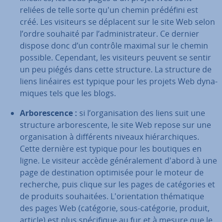
reliées de telle sorte qu'un chemin prédéfini est
créé. Les visiteurs se déplacent sur le site Web selon
l’ordre souhaité par l’ad­mi­nis­tra­teur. Ce dernier
dispose donc d’un contrôle maximal sur le chemin
possible. Cependant, les visiteurs peuvent se sentir
un peu piégés dans cette structure. La structure de
liens linéaires est typique pour les projets Web dy­na­
miques tels que les blogs.
Ar­bo­res­cence :
si l’or­ga­ni­sa­tion des liens suit une
structure ar­bo­res­cente, le site Web repose sur une
or­ga­ni­sa­tion à dif­fé­rents niveaux hié­rar­chiques.
Cette dernière est typique pour les boutiques en
ligne. Le visiteur accède gé­né­ra­le­ment d'abord à une
page de des­ti­na­tion optimisée pour le moteur de
recherche, puis clique sur les pages de ca­té­go­ries et
de produits sou­hai­tées. L'orien­ta­tion thé­ma­tique
des pages Web (catégorie, sous-catégorie, produit,
article) est plus spé­ci­fique au fur et à mesure que le