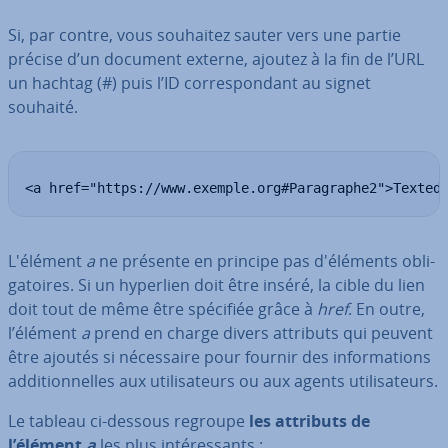
Si, par contre, vous souhaitez sauter vers une partie
précise d’un document externe, ajoutez à la fin de l’URL
un hachtag (#) puis l’ID cor­res­pon­dant au signet
souhaité.
<a href="https://www.exemple.org#Paragraphe2">Texted
L'élément
a
ne présente en principe pas d'élé­ments obli­
ga­toires. Si un hyperlien doit être inséré, la cible du lien
doit tout de même être spécifiée grâce à
href
. En outre,
l’élément
a
prend en charge divers attributs qui peuvent
être ajoutés si né­ces­saire pour fournir des in­for­ma­tions
ad­di­tion­nelles aux uti­li­sa­teurs ou aux agents uti­li­sa­teurs.
Le tableau ci-dessous regroupe
les attributs de
l’élément
a
les plus in­té­res­sants :