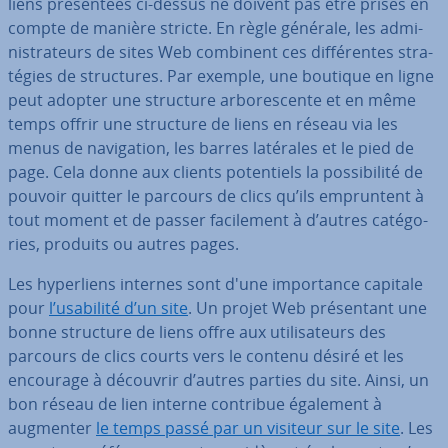
liens pré­sen­tées ci-dessus ne doivent pas être prises en
compte de manière stricte. En règle générale, les ad­mi­
nis­tra­teurs de sites Web combinent ces dif­fé­rentes stra­
té­gies de struc­tures. Par exemple, une boutique en ligne
peut adopter une structure ar­bo­res­cente et en même
temps offrir une structure de liens en réseau via les
menus de na­vi­ga­tion, les barres latérales et le pied de
page. Cela donne aux clients po­ten­tiels la pos­si­bi­lité de
pouvoir quitter le parcours de clics qu’ils em­prun­tent à
tout moment et de passer fa­ci­le­ment à d’autres ca­té­go­
ries, produits ou autres pages.
Les hy­per­liens internes sont d'une im­por­tance capitale
pour
l’usabilité d’un site
. Un projet Web pré­sen­tant une
bonne structure de liens offre aux uti­li­sa­teurs des
parcours de clics courts vers le contenu désiré et les
encourage à découvrir d’autres parties du site. Ainsi, un
bon réseau de lien interne contribue également à
augmenter
le temps passé par un visiteur sur le site
. Les