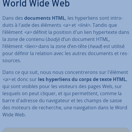
World Wide Web
Dans des
documents HTML
, les hy­per­liens sont in­tro­
duits à l'aide des éléments
<a>
et
<link>
. Tandis que
l’élément
<a>
définit la position d'un lien hy­per­texte dans
la zone de contenu (
body
) d’un document HTML,
l’élément
<lien>
dans la zone d’en-tête (
head
) est utilisé
pour définir la relation avec les autres documents et res­
sources.
Dans ce qui suit, nous nous con­cen­tre­rons sur l'élément
<a>
et donc sur
les hy­per­liens du corps de texte HTML
,
qui sont visibles pour les visiteurs des pages Web, sur
lesquels on peut cliquer, et qui per­met­tent, comme la
barre d'adresse du na­vi­ga­teur et les champs de saisie
des moteurs de recherche, une na­vi­ga­tion dans le Word
Wide Web.