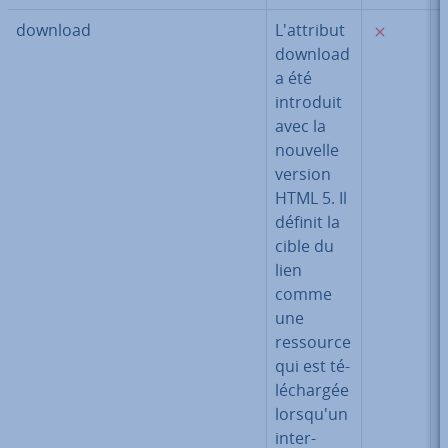
✗
download
L'at­tri­but
download
a été
introduit
avec la
nouvelle
version
HTML 5. Il
définit la
cible du
lien
comme
une
ressource
qui est té­
lé­char­gée
lorsqu'un
in­ter­