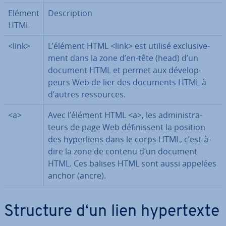
Elément
Des­crip­tion
HTML
<link>
L’élément HTML <link> est utilisé ex­clu­si­ve­
ment dans la zone d’en-tête (head) d’un
document HTML et permet aux dé­ve­lop­
peurs Web de lier des documents HTML à
d’autres res­sources.
<a>
Avec l’élément HTML <a>, les ad­mi­nis­tra­
teurs de page Web dé­fi­nis­sent la position
des hy­per­liens dans le corps HTML, c’est-à-
dire la zone de contenu d’un document
HTML. Ces balises HTML sont aussi appelées
anchor (ancre).
Structure d‘un lien hy­per­texte