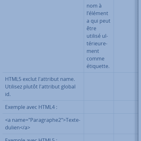
nom à
l’élément
a qui peut
être
utilisé ul­
té­rieu­re­
ment
comme
étiquette.
HTML5 exclut l'at­tri­but name.
Utilisez plutôt l'at­tri­but global
id.
Exemple avec HTML4 :
<a name="Pa­ra­graphe2">Tex­te­
du­lien</a>
Exemple avec HTML5 :