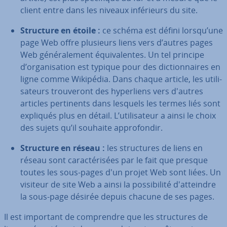
client entre dans les niveaux in­fé­rieurs du site.
Structure en étoile :
ce schéma est défini lorsqu’une
page Web offre plusieurs liens vers d’autres pages
Web gé­né­ra­le­ment équi­va­lentes. Un tel principe
d’or­ga­ni­sa­tion est typique pour des dic­tion­naires en
ligne comme Wikipédia. Dans chaque article, les uti­li­
sa­teurs trou­ve­ront des hy­per­liens vers d'autres
articles per­ti­nents dans lesquels les termes liés sont
expliqués plus en détail. L’uti­li­sa­teur a ainsi le choix
des sujets qu’il souhaite ap­pro­fon­dir.
Structure en réseau :
les struc­tures de liens en
réseau sont ca­rac­té­ri­sées par le fait que presque
toutes les sous-pages d'un projet Web sont liées. Un
visiteur de site Web a ainsi la pos­si­bi­lité d'at­teindre
la sous-page désirée depuis chacune de ses pages.
Il est important de com­prendre que les struc­tures de