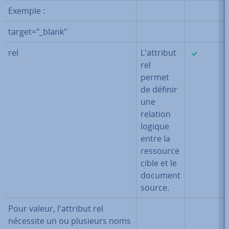
Exemple :
target="_blank"
✓
rel
L'at­tri­but
rel
permet
de définir
une
relation
logique
entre la
ressource
cible et le
document
source.
Pour valeur, l'at­tri­but rel
nécessite un ou plusieurs noms