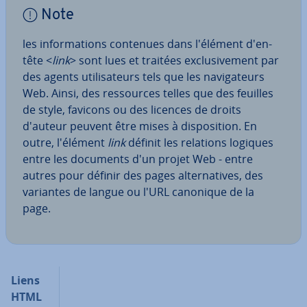
Note
les in­for­ma­tions contenues dans l'élément d'en-
tête <
link
> sont lues et traitées ex­clu­si­ve­ment par
des agents uti­li­sa­teurs tels que les na­vi­ga­teurs
Web. Ainsi, des res­sources telles que des feuilles
de style, favicons ou des licences de droits
d'auteur peuvent être mises à dis­po­si­tion. En
outre, l'élément
link
définit les relations logiques
entre les documents d'un projet Web - entre
autres pour définir des pages al­ter­na­tives, des
variantes de langue ou l'URL canonique de la
page.
Liens
HTML