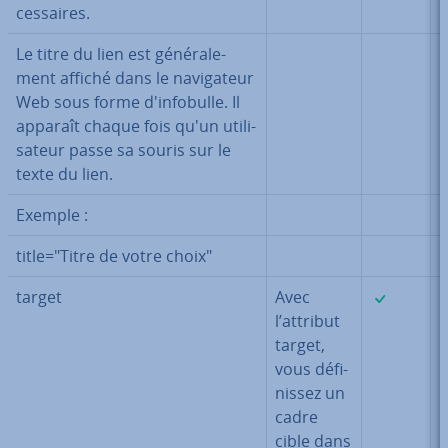
ces­saires.
Le titre du lien est gé­né­ra­le­
ment affiché dans le na­vi­ga­teur
Web sous forme d'in­fo­bulle. Il
apparaît chaque fois qu'un uti­li­
sa­teur passe sa souris sur le
texte du lien.
Exemple :
title="Titre de votre choix"
✓
target
Avec
l’attribut
target,
vous dé­fi­
nis­sez un
cadre
cible dans