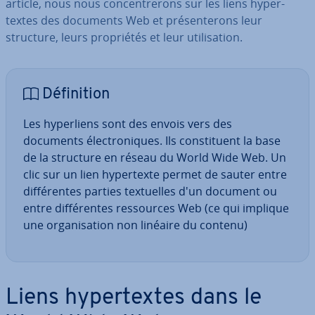
article, nous nous con­cen­tre­rons sur les liens hy­per­
textes des documents Web et pré­sen­te­rons leur
structure, leurs pro­prié­tés et leur uti­li­sa­tion.
Dé­fi­ni­tion
Les hy­per­liens sont des envois vers des
documents élec­tro­niques. Ils cons­ti­tuent la base
de la structure en réseau du World Wide Web. Un
clic sur un lien hy­per­texte permet de sauter entre
dif­fé­rentes parties tex­tuelles d'un document ou
entre dif­fé­rentes res­sources Web (ce qui implique
une or­ga­ni­sa­tion non linéaire du contenu)
Liens hy­per­textes dans le