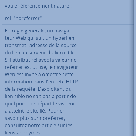
votre ré­fé­ren­ce­ment naturel.
rel="no­re­fer­rer"
En règle générale, un na­vi­ga­
teur Web qui suit un hyperlien
transmet l’adresse de la source
du lien au serveur du lien cible.
Si l'at­tri­but rel avec la valeur no­
re­fer­rer est utilisé, le na­vi­ga­teur
Web est invité à omettre cette
in­for­ma­tion dans l'en-tête HTTP
de la requête. L'ex­ploi­tant du
lien cible ne sait pas à partir de
quel point de départ le visiteur
a atteint le site lié. Pour en
savoir plus sur no­re­fer­rer,
consultez notre article sur les
liens anonymes