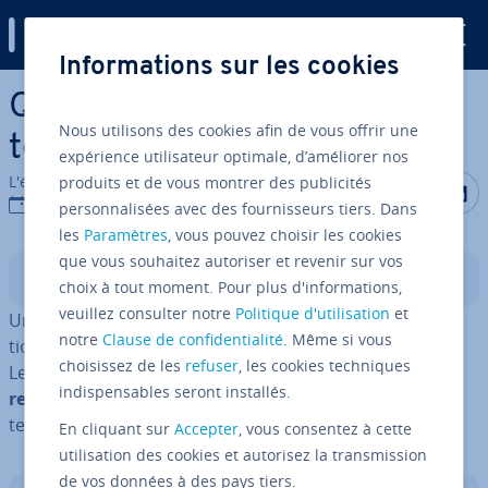
Digital Guide
Informations sur les cookies
Aller au contenu principal
Qu’est-ce qu’un lien hy­per­
Nous utilisons des cookies afin de vous offrir une
texte ou hyperlien ?
expérience utilisateur optimale, d’améliorer nos
L'équipe édi­to­riale IONOS
produits et de vous montrer des publicités
Partager s
Partag
P
23/05/2019
personnalisées avec des fournisseurs tiers. Dans
les
Paramètres
, vous pouvez choisir les cookies
que vous souhaitez autoriser et revenir sur vos
Sommaire
choix à tout moment. Pour plus d'informations,
veuillez consulter notre
Politique d'utilisation
et
Un lien hy­per­texte ou hyperlien est un envoi uni­di­rec­
notre
Clause de confidentialité
. Même si vous
tion­nel (dans un sens) vers un document élec­tro­nique.
choisissez de les
refuser
, les cookies techniques
Les
hy­per­liens peuvent relier deux documents dif­fé­
indispensables seront installés.
rents
ou
dif­fé­rentes zones d'un même document
. Un
texte enrichi d'hy­per­liens est appelé hy­per­texte.
En cliquant sur
Accepter
, vous consentez à cette
utilisation des cookies et autorisez la transmission
de vos données à des pays tiers.