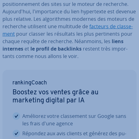
po­si­tion­ne­ment des sites sur le moteur de recherche.
Au­jour­d'hui, l'im­por­tance du lien hy­per­texte est devenue
plus relative. Les al­go­rithmes modernes des moteurs de
recherche utilisent une multitude de
facteurs de clas­se­
ment
pour classer les résultats les plus per­ti­nents pour
chaque requête de recherche. Néanmoins, les
liens
internes
et
le profil de backlinks
restent très im­por­
tants comme nous allons le voir.
ran­king­Coach
Boostez vos ventes grâce au
marketing digital par IA
Améliorez votre clas­se­ment sur Google sans
les frais d'une agence
Répondez aux avis clients et générez des pu­