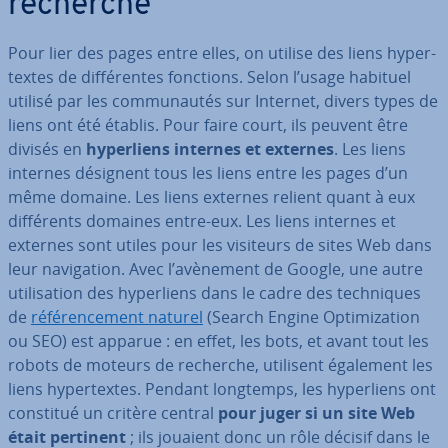
recherche
Pour lier des pages entre elles, on utilise des liens hy­per­
textes de dif­fé­rentes fonctions. Selon l’usage habituel
utilisé par les com­mu­nau­tés sur Internet, divers types de
liens ont été établis. Pour faire court, ils peuvent être
divisés en
hy­per­liens internes et externes
. Les liens
internes désignent tous les liens entre les pages d’un
même domaine. Les liens externes relient quant à eux
dif­fé­rents domaines entre-eux. Les liens internes et
externes sont utiles pour les visiteurs de sites Web dans
leur na­vi­ga­tion. Avec l’avènement de Google, une autre
uti­li­sa­tion des hy­per­liens dans le cadre des tech­niques
de
ré­fé­ren­ce­ment naturel
(Search Engine Op­ti­mi­za­tion
ou SEO) est apparue : en effet, les bots, et avant tout les
robots de moteurs de recherche, utilisent également les
liens hy­per­textes. Pendant longtemps, les hy­per­liens ont
constitué un critère central
pour juger si un site Web
était pertinent
; ils jouaient donc un rôle décisif dans le