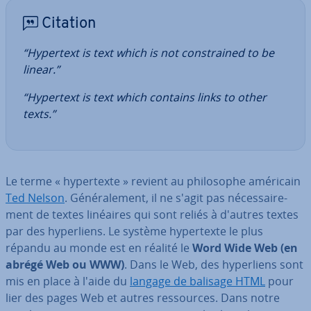
Citation
“Hypertext is text which is not cons­trai­ned to be
linear.”
“Hypertext is text which contains links to other
texts.”
Le terme « hy­per­texte » revient au phi­lo­sophe américain
Ted Nelson
. Gé­né­ra­le­ment, il ne s'agit pas né­ces­sai­re­
ment de textes linéaires qui sont reliés à d'autres textes
par des hy­per­liens. Le système hy­per­texte le plus
répandu au monde est en réalité le
Word Wide Web (en
abrégé Web ou WWW)
. Dans le Web, des hy­per­liens sont
mis en place à l'aide du
langage de balisage HTML
pour
lier des pages Web et autres res­sources. Dans notre