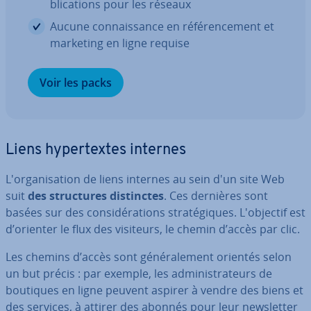
bli­ca­tions pour les réseaux
Aucune con­nais­sance en ré­fé­ren­ce­ment et
marketing en ligne requise
Voir les packs
Liens hy­per­textes internes
L'or­ga­ni­sa­tion de liens internes au sein d'un site Web
suit
des struc­tures dis­tinctes
. Ces dernières sont
basées sur des con­si­dé­ra­tions stra­té­giques. L'ob­jec­tif est
d’orienter le flux des visiteurs, le chemin d’accès par clic.
Les chemins d’accès sont gé­né­ra­le­ment orientés selon
un but précis : par exemple, les ad­mi­nis­tra­teurs de
boutiques en ligne peuvent aspirer à vendre des biens et
des services, à attirer des abonnés pour leur news­let­ter