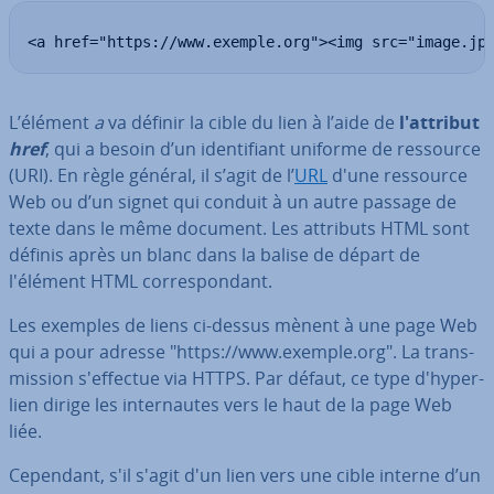
<a href="https://www.exemple.org"><img src="image.jp
L’élément
a
va définir la cible du lien à l’aide de
l'at­tri­but
href
, qui a besoin d’un iden­ti­fiant uniforme de ressource
(URI). En règle général, il s’agit de l’
URL
d'une ressource
Web ou d’un signet qui conduit à un autre passage de
texte dans le même document. Les attributs HTML sont
définis après un blanc dans la balise de départ de
l'élément HTML cor­res­pon­dant.
Les exemples de liens ci-dessus mènent à une page Web
qui a pour adresse "https://www.exemple.org". La trans­
mis­sion s'ef­fec­tue via HTTPS. Par défaut, ce type d'hy­per­
lien dirige les in­ter­nautes vers le haut de la page Web
liée.
Cependant, s'il s'agit d'un lien vers une cible interne d’un