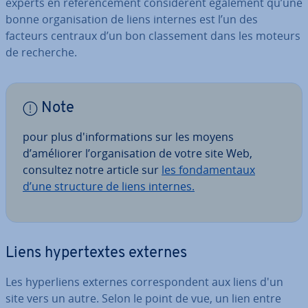
experts en ré­fé­ren­ce­ment con­si­dè­rent également qu’une
bonne or­ga­ni­sa­tion de liens internes est l’un des
facteurs centraux d’un bon clas­se­ment dans les moteurs
de recherche.
Note
pour plus d'in­for­ma­tions sur les moyens
d’améliorer l’or­ga­ni­sa­tion de votre site Web,
consultez notre article sur
les fon­da­men­taux
d’une structure de liens internes.
Liens hy­per­textes externes
Les hy­per­liens externes cor­res­pon­dent aux liens d'un
site vers un autre. Selon le point de vue, un lien entre