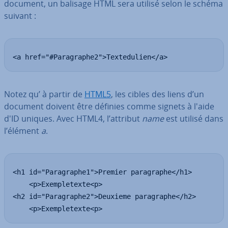
document, un balisage HTML sera utilisé selon le schéma
suivant :
<a href="#Paragraphe2">Textedulien</a>
Notez qu’ à partir de
HTML5
, les cibles des liens d’un
document doivent être définies comme signets à l'aide
d'ID uniques. Avec HTML4, l’attribut
name
est utilisé dans
l’élément
a
.
<h1 id="Paragraphe1">Premier paragraphe</h1>

    <p>Exempletexte<p>

<h2 id="Paragraphe2">Deuxieme paragraphe</h2>

    <p>Exempletexte<p>