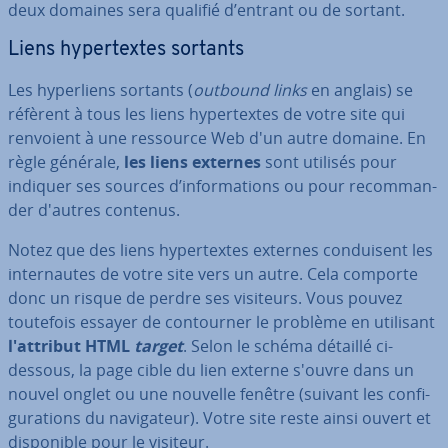
deux domaines sera qualifié d’entrant ou de sortant.
Liens hy­per­textes sortants
Les hy­per­liens sortants (
outbound links
en anglais) se
réfèrent à tous les liens hy­per­textes de votre site qui
renvoient à une ressource Web d'un autre domaine. En
règle générale,
les liens externes
sont utilisés pour
indiquer ses sources d’in­for­ma­tions ou pour re­com­man­
der d'autres contenus.
Notez que des liens hy­per­textes externes con­dui­sent les
in­ter­nautes de votre site vers un autre. Cela comporte
donc un risque de perdre ses visiteurs. Vous pouvez
toutefois essayer de con­tour­ner le problème en utilisant
l'at­tri­but HTML
target
. Selon le schéma détaillé ci-
dessous, la page cible du lien externe s'ouvre dans un
nouvel onglet ou une nouvelle fenêtre (suivant les con­fi­
gu­ra­tions du na­vi­ga­teur). Votre site reste ainsi ouvert et
dis­po­nible pour le visiteur.