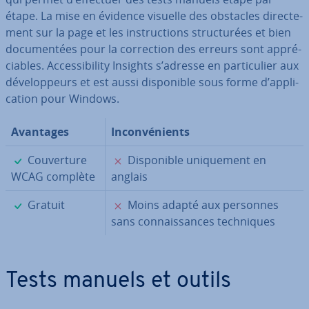
étape. La mise en évidence visuelle des obstacles di­rec­te­
ment sur la page et les ins­truc­tions struc­tu­rées et bien
do­cu­men­tées pour la cor­rec­tion des erreurs sont ap­pré­
ciables. Ac­ces­si­bi­lity Insights s’adresse en par­ti­cu­lier aux
dé­ve­lop­peurs et est aussi dis­po­nible sous forme d’ap­pli­
ca­tion pour Windows.
Avantages
In­con­vé­nients
✓
✗
Cou­ver­ture
Dis­po­nible uni­que­ment en
WCAG complète
anglais
✓
✗
Gratuit
Moins adapté aux personnes
sans con­nais­sances tech­niques
Tests manuels et outils