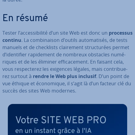
En résumé
Tester l’ac­ces­si­bi­lité d’un site Web est donc un
processus
continu
. La com­bi­nai­son d’outils au­to­ma­ti­sés, de tests
manuels et de che­ck­lists clai­re­ment struc­tu­rées permet
d’iden­ti­fier ra­pi­de­ment de nombreux obstacles nu­mé­
riques et de les éliminer ef­fi­ca­ce­ment. En faisant cela,
vous res­pec­te­rez les exigences légales, mais con­tri­bue­
rez surtout à
rendre le Web plus inclusif
. D’un point de
vue éthique et éco­no­mique, il s’agit là d’un facteur clé du
succès des sites Web modernes.