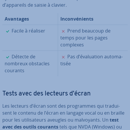
d’appareils de saisie à clavier.
Avantages
In­con­vé­nients
✓
✗
Facile à réaliser
Prend beaucoup de
temps pour les pages
complexes
✓
✗
Détecte de
Pas d’éva­lua­tion au­to­ma­
nombreux obstacles
ti­sée
courants
Tests avec des lecteurs d’écran
Les lecteurs d’écran sont des pro­grammes qui tra­dui­
sent le contenu de l’écran en langage vocal ou en braille
pour les uti­li­sa­teurs aveugles ou mal­voyants. Un
test
avec des outils courants
tels que NVDA (Windows) ou