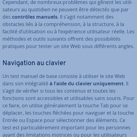
Cependant, de nombreux problèmes qui gênent les uti­li­
sa­teurs au quotidien ne peuvent être détectés que par
des
contrôles manuels
. Il s’agit notamment des
obstacles liés à la com­pré­hen­sion, à la structure, à la
facilité d’uti­li­sa­tion ou à l’ex­pé­rience uti­li­sa­teur réelle. Les
méthodes et outils suivants offrent des pos­si­bi­li­tés
pratiques pour tester un site Web sous dif­fé­rents angles.
Na­vi­ga­tion au clavier
Un test manuel de base consiste à utiliser le site Web
dans son in­té­gra­lité
à l’aide du clavier uni­que­ment
. Il
s’agit de vérifier si tous les contenus et toutes les
fonctions sont ac­ces­sibles et uti­li­sables sans souris. Pour
ce faire, on utilise gé­né­ra­le­ment la touche Tab pour se
déplacer, les touches fléchées pour naviguer et la touche
Entrée ou Espace pour sé­lec­tion­ner des éléments. Ce
test est par­ti­cu­liè­re­ment important pour les personnes
ayant des li­mi­ta­tions motrices ou pour les uti­li­sa­teurs