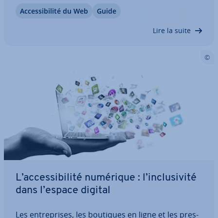
tuent ainsi un outil essentiel pour rendre les sites
Ac­ces­si­bi­lité du Web
Guide
Web et les ap­pli­ca­tions ac­ces­sibles. Nous ex­pli­
quons comment fonc­tion­nent les…
Lire la suite
L’ac­ces­si­bi­lité numérique : l’in­clu­si­vité
dans l’espace digital
Les en­tre­prises, les boutiques en ligne et les pres­