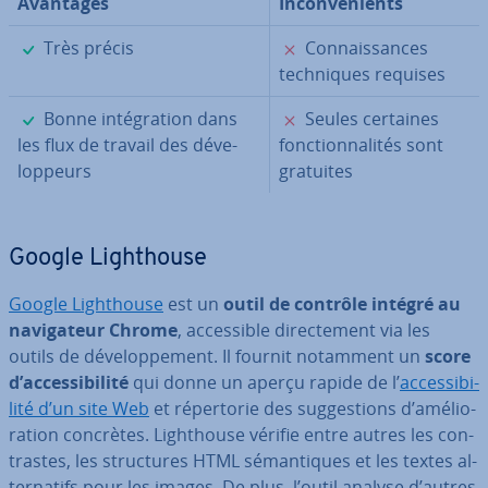
Avantages
In­con­vé­nients
✓
✗
Très précis
Con­nais­sances
tech­niques requises
✓
✗
Bonne in­té­gra­tion dans
Seules certaines
les flux de travail des dé­ve­
fonc­tion­na­li­tés sont
lop­peurs
gratuites
Google Ligh­thouse
Google Ligh­thouse
est un
outil de contrôle intégré au
na­vi­ga­teur Chrome
, ac­ces­sible di­rec­te­ment via les
outils de dé­ve­lop­pe­ment. Il fournit notamment un
score
d’ac­ces­si­bi­lité
qui donne un aperçu rapide de l’
ac­ces­si­bi­
lité d’un site Web
et ré­per­to­rie des sug­ges­tions d’amé­lio­
ra­tion concrètes. Ligh­thouse vérifie entre autres les con­
trastes, les struc­tures HTML sé­man­tiques et les textes al­
ter­na­tifs pour les images. De plus, l’outil analyse d’autres