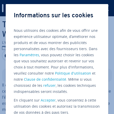
Digital Guide
Informations sur les cookies
Aller au contenu principal
Tester l’ac­ces­si­bi­lité d’un site
Nous utilisons des cookies afin de vous offrir une
Web : comment procéder ?
expérience utilisateur optimale, d’améliorer nos
L'équipe édi­to­riale IONOS
produits et de vous montrer des publicités
24/07/2025
personnalisées avec des fournisseurs tiers. Dans
Partager sur Facebook
Partager sur Twitter
Partager sur LinkedIn
les
Paramètres
, vous pouvez choisir les cookies
que vous souhaitez autoriser et revenir sur vos
choix à tout moment. Pour plus d'informations,
veuillez consulter notre
Politique d'utilisation
et
Sommaire
notre
Clause de confidentialité
. Même si vous
Il existe dif­fé­rentes méthodes et outils pour tester l’ac­
choisissez de les
refuser
, les cookies techniques
ces­si­bi­lité d’un site Web. En fonction de votre objectif, de
indispensables seront installés.
l’étendue et de la com­plexité technique de votre site, il
En cliquant sur
Accepter
, vous consentez à cette
est donc possible d’iden­ti­fier, d’évaluer et de corriger de
utilisation des cookies et autorisez la transmission
manière ciblée les fai­blesses typiques en matière d’ac­
de vos données à des pays tiers.