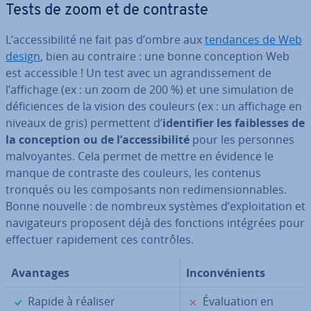
Tests de zoom et de contraste
L’ac­ces­si­bi­lité ne fait pas d’ombre aux
tendances de Web
design
, bien au contraire : une bonne con­cep­tion Web
est ac­ces­sible ! Un test avec un agran­dis­se­ment de
l’affichage (ex : un zoom de 200 %) et une si­mu­la­tion de
dé­fi­ciences de la vision des couleurs (ex : un affichage en
niveaux de gris) per­met­tent d’
iden­ti­fier les fai­blesses de
la con­cep­tion ou de l’ac­ces­si­bi­lité
pour les personnes
mal­voyantes. Cela permet de mettre en évidence le
manque de contraste des couleurs, les contenus
tronqués ou les com­po­sants non re­di­men­sion­nables.
Bonne nouvelle : de nombreux systèmes d’ex­ploi­ta­tion et
na­vi­ga­teurs proposent déjà des fonctions intégrées pour
effectuer ra­pi­de­ment ces contrôles.
Avantages
In­con­vé­nients
✓
✗
Rapide à réaliser
Éva­lua­tion en