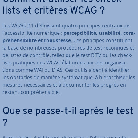
lists et critères WCAG ?
Les WCAG 2.1 dé­fi­nis­sent quatre principes centraux de
l’ac­ces­si­bi­lité numérique :
per­cep­ti­bi­lité, usabilité, com­
pré­hen­si­bi­lité et ro­bus­tesse
. Ces principes cons­ti­tuent
la base de nom­breuses pro­cé­dures de test reconnues et
de listes de contrôle, telles que le test BITV ou les che­ck­
lists pratiques des WCAG élaborées par des or­ga­ni­sa­
tions comme WAI ou DIAS. Ces outils aident à iden­ti­fier
les obstacles de manière sys­té­ma­tique, à hié­rar­chi­ser les
mesures né­ces­saires et à do­cu­men­ter les progrès en
restant com­pré­hen­sible.
Que se passe-t-il après le test
?
Après le test, il est temps de passer à l’étape suivante :