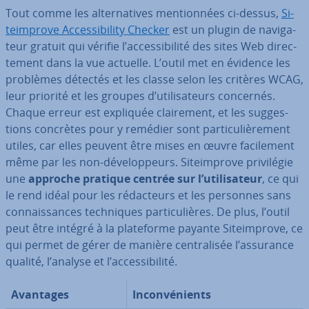
Tout comme les al­ter­na­tives men­tion­nées ci-dessus,
Si­
teim­prove Ac­ces­si­bi­lity Checker
est un plugin de na­vi­ga­
teur gratuit qui vérifie l’ac­ces­si­bi­lité des sites Web di­rec­
te­ment dans la vue actuelle. L’outil met en évidence les
problèmes détectés et les classe selon les critères WCAG,
leur priorité et les groupes d’uti­li­sa­teurs concernés.
Chaque erreur est expliquée clai­re­ment, et les sug­ges­
tions concrètes pour y remédier sont par­ti­cu­liè­re­ment
utiles, car elles peuvent être mises en œuvre fa­ci­le­ment
même par les non-dé­ve­lop­peurs. Si­teim­prove pri­vi­lé­gie
une
approche pratique centrée sur l’uti­li­sa­teur
, ce qui
le rend idéal pour les ré­dac­teurs et les personnes sans
con­nais­sances tech­niques par­ti­cu­lières. De plus, l’outil
peut être intégré à la pla­te­forme payante Si­teim­prove, ce
qui permet de gérer de manière cen­tra­li­sée l’assurance
qualité, l’analyse et l’ac­ces­si­bi­lité.
Avantages
In­con­vé­nients