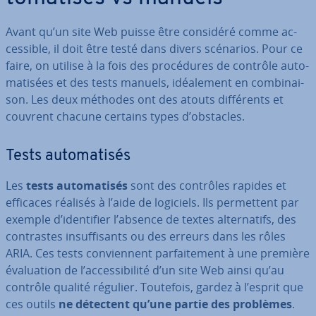
Avant qu’un site Web puisse être considéré comme ac­
ces­sible, il doit être testé dans divers scénarios. Pour ce
faire, on utilise à la fois des pro­cé­dures de contrôle au­to­
ma­ti­sées et des tests manuels, idéa­le­ment en com­bi­nai­
son. Les deux méthodes ont des atouts dif­fé­rents et
couvrent chacune certains types d’obstacles.
Tests au­to­ma­ti­sés
Les
tests au­to­ma­ti­sés
sont des contrôles rapides et
efficaces réalisés à l’aide de logiciels. Ils per­met­tent par
exemple d’iden­ti­fier l’absence de textes al­ter­na­tifs, des
con­trastes in­suf­fi­sants ou des erreurs dans les rôles
ARIA. Ces tests con­vien­nent par­fai­te­ment à une première
éva­lua­tion de l’ac­ces­si­bi­lité d’un site Web ainsi qu’au
contrôle qualité régulier. Toutefois, gardez à l’esprit que
ces outils
ne détectent qu’une partie des problèmes
.