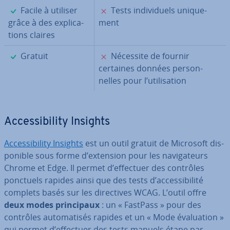
✓
✗
Facile à utiliser
Tests in­di­vi­duels uni­que­
grâce à des ex­pli­ca­
ment
tions claires
✓
✗
Gratuit
Nécessite de fournir
certaines données per­son­
nelles pour l’uti­li­sa­tion
Ac­ces­si­bi­lity Insights
Ac­ces­si­bi­lity Insights
est un outil gratuit de Microsoft dis­
po­nible sous forme d’extension pour les na­vi­ga­teurs
Chrome et Edge. Il permet d’effectuer des contrôles
ponctuels rapides ainsi que des tests d’ac­ces­si­bi­lité
complets basés sur les di­rec­tives WCAG. L’outil offre
deux modes prin­ci­paux
: un « FastPass » pour des
contrôles au­to­ma­ti­sés rapides et un « Mode éva­lua­tion »
qui permet d’effectuer des tests manuels étape par