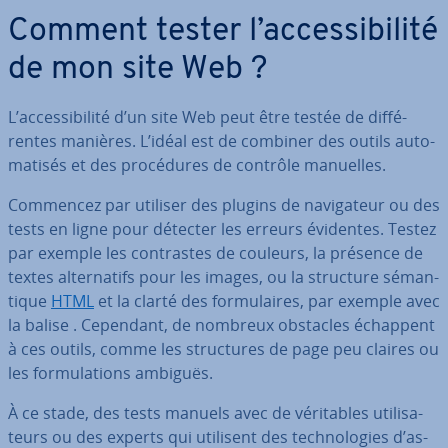
Comment tester l’ac­ces­si­bi­lité
de mon site Web ?
L’ac­ces­si­bi­lité d’un site Web peut être testée de dif­fé­
rentes manières. L’idéal est de combiner des outils au­to­
ma­ti­sés et des pro­cé­dures de contrôle manuelles.
Commencez par utiliser des plugins de na­vi­ga­teur ou des
tests en ligne pour détecter les erreurs évidentes. Testez
par exemple les con­trastes de couleurs, la présence de
textes al­ter­na­tifs pour les images, ou la structure sé­man­
tique
HTML
et la clarté des for­mu­laires, par exemple avec
la balise
. Cependant, de nombreux obstacles échappent
à ces outils, comme les struc­tures de page peu claires ou
les for­mu­la­tions ambiguës.
À ce stade, des tests manuels avec de vé­ri­tables uti­li­sa­
teurs ou des experts qui utilisent des tech­no­lo­gies d’as­