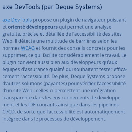
axe DevTools (par Deque Systems)
axe DevTools
propose un plugin de na­vi­ga­teur puissant
et
orienté dé­ve­lop­peurs
qui permet une analyse
gratuite, précise et détaillée de l’ac­ces­si­bi­lité des sites
Web. Il détecte une multitude de barrières selon les
normes
WCAG
et fournit des conseils concrets pour les
supprimer, ce qui facilite con­si­dé­ra­ble­ment le travail. Le
plugin convient aussi bien aux dé­ve­lop­peurs qu’aux
équipes d’assurance qualité qui sou­hai­tent tester ef­fi­ca­
ce­ment l’ac­ces­si­bi­lité. De plus, Deque Systems propose
d’autres solutions (payantes) pour vérifier l’ac­ces­si­bi­lité
d’un site Web : celles-ci per­met­tent une in­té­gra­tion
trans­pa­rente dans les en­vi­ron­ne­ments de dé­ve­lop­pe­
ment et les IDE courants ainsi que dans les pipelines
CI/CD, de sorte que l’ac­ces­si­bi­lité est au­to­ma­ti­que­ment
intégrée dans le processus de dé­ve­lop­pe­ment.