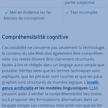
partie sub­jec­tive
✓
✗
Met en évidence les fai­
Test incomplet
blesses de con­cep­tion
Com­pré­hen­si­bi­lité cognitive
L’ac­ces­si­bi­lité ne concerne pas seulement la tech­no­lo­gie,
le contenu du site Web doit également être com­pré­hen­
sible. Les textes doivent être clai­re­ment struc­tu­rés,
faciles à lire et rédigés dans un langage aussi simple que
possible. Vérifiez ainsi que les termes tech­niques sont
expliqués, que les phrases sont courtes et que les pa­ra­
graphes sont struc­tu­rés de manière logique. L’
in­tel­li­
gence ar­ti­fi­cielle
et les modèles lin­guis­tiques
(
LLM
)
peuvent aider à vérifier la com­pré­hen­si­bi­lité des textes
ou à proposer des for­mu­la­tions al­ter­na­tives dans un
langage simple. Les contenus in­te­rac­tifs tels que les for­