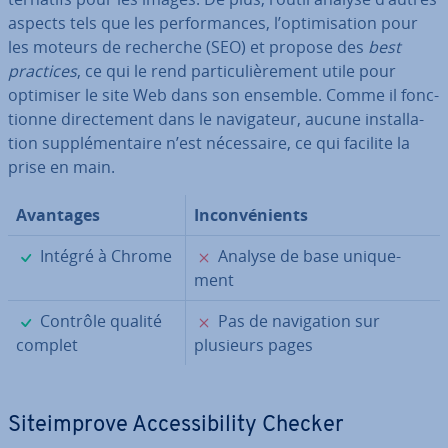
aspects tels que les per­for­mances, l’op­ti­mi­sa­tion pour
les moteurs de recherche (SEO) et propose des
best
practices
, ce qui le rend par­ti­cu­liè­re­ment utile pour
optimiser le site Web dans son ensemble. Comme il fonc­
tionne di­rec­te­ment dans le na­vi­ga­teur, aucune ins­tal­la­
tion sup­plé­men­taire n’est né­ces­saire, ce qui facilite la
prise en main.
Avantages
In­con­vé­nients
✓
✗
Intégré à Chrome
Analyse de base uni­que­
ment
✓
✗
Contrôle qualité
Pas de na­vi­ga­tion sur
complet
plusieurs pages
Si­teim­prove Ac­ces­si­bi­lity Checker