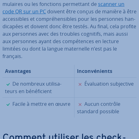
mu­laires ou les fonctions per­met­tant de
scanner un
code QR sur un PC
doivent être conçus de manière à être
ac­ces­sibles et com­pré­hen­sibles pour les personnes han­
di­ca­pées et doivent donc être testés. Au final, cela profite
aux personnes avec des troubles cognitifs, mais aussi
aux personnes ayant des com­pé­tences en lecture
limitées ou dont la langue ma­ter­nelle n’est pas le
français.
Avantages
In­con­vé­nients
✓
✗
De nombreux uti­li­sa­
Éva­lua­tion sub­jec­tive
teurs en bé­né­fi­cient
✓
✗
Facile à mettre en œuvre
Aucun contrôle
standard possible
Comment utiliser les che­ck­