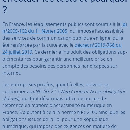
?
En France, les éta­blis­se­ments publics sont soumis à la
loi
n°2005-102 du 11 février 2005
, qui impose l’ac­ces­si­bi­lité
des services de com­mu­ni­ca­tion publique en ligne, qui a
été renforcée par la suite avec le
décret n°2019-768 du
24 juillet 2019
. Ce dernier a introduit des obli­ga­tions sup­
plé­men­taires pour garantir une meilleure prise en
compte des besoins des personnes han­di­ca­pées sur
Internet.
Les en­tre­prises privées, quant à elles, doivent se
conformer aux WCAG 2.1 (
Web Content Ac­ces­si­bi­lity Gui­
de­lines
), qui font désormais office de norme de
référence en matière d’ac­ces­si­bi­lité numérique en
France. S’ajoutent à cela la norme NF 52100 ainsi que les
obli­ga­tions issues de la Loi pour une Ré­pu­blique
numérique, qui impose des exigences en matière de