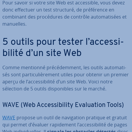
Pour savoir si votre site Web est ac­ces­sible, vous devez
donc effectuer un test structuré, de pré­fé­rence en
combinant des pro­cé­dures de contrôle au­to­ma­ti­sées et
manuelles.
5 outils pour tester l’ac­ces­si­
bi­lité d’un site Web
Comme mentionné pré­cé­dem­ment, les outils au­to­ma­ti­
sés sont par­ti­cu­liè­re­ment utiles pour obtenir un premier
aperçu de l’ac­ces­si­bi­lité d’un site Web. Voici notre
sélection de 5 outils dis­po­nibles sur le marché.
WAVE (Web Ac­ces­si­bi­lity Eva­lua­tion Tools)
WAVE
propose un outil de na­vi­ga­tion pratique et gratuit
qui permet d’évaluer ra­pi­de­ment l’ac­ces­si­bi­lité de pages
Web in­di­vi­duelles. Il
signale les obstacles détectés
di­rec­