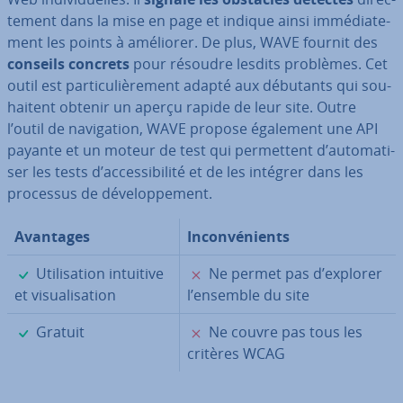
te­ment dans la mise en page et indique ainsi im­mé­dia­te­
ment les points à améliorer. De plus, WAVE fournit des
conseils concrets
pour résoudre lesdits problèmes. Cet
outil est par­ti­cu­liè­re­ment adapté aux débutants qui sou­
hai­tent obtenir un aperçu rapide de leur site. Outre
l’outil de na­vi­ga­tion, WAVE propose également une API
payante et un moteur de test qui per­met­tent d’au­to­ma­ti­
ser les tests d’ac­ces­si­bi­lité et de les intégrer dans les
processus de dé­ve­lop­pe­ment.
Avantages
In­con­vé­nients
✓
✗
Uti­li­sa­tion intuitive
Ne permet pas d’explorer
et vi­sua­li­sa­tion
l’ensemble du site
✓
✗
Gratuit
Ne couvre pas tous les
critères WCAG