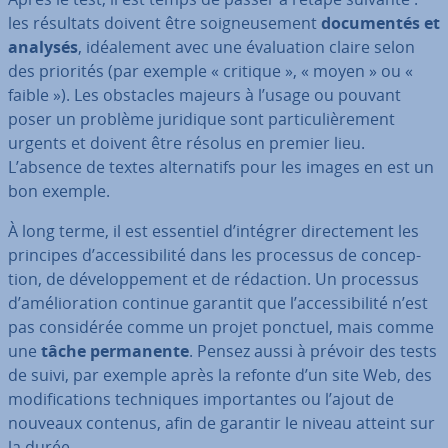
les résultats doivent être soig­neu­se­ment
do­cu­men­tés et
analysés
, idéa­le­ment avec une éva­lua­tion claire selon
des priorités (par exemple « critique », « moyen » ou «
faible »). Les obstacles majeurs à l’usage ou pouvant
poser un problème juridique sont par­ti­cu­liè­re­ment
urgents et doivent être résolus en premier lieu.
L’absence de textes al­ter­na­tifs pour les images en est un
bon exemple.
À long terme, il est essentiel d’intégrer di­rec­te­ment les
principes d’ac­ces­si­bi­lité dans les processus de con­cep­
tion, de dé­ve­lop­pe­ment et de rédaction. Un processus
d’amé­lio­ra­tion continue garantit que l’ac­ces­si­bi­lité n’est
pas con­si­dé­rée comme un projet ponctuel, mais comme
une
tâche per­ma­nente
. Pensez aussi à prévoir des tests
de suivi, par exemple après la refonte d’un site Web, des
mo­di­fi­ca­tions tech­niques im­por­tantes ou l’ajout de
nouveaux contenus, afin de garantir le niveau atteint sur
la durée.