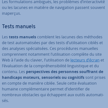
Les for­mu­la­tions ambiguës, les problèmes d’in­te­rac­ti­vité
ou les lacunes en matière de na­vi­ga­tion passent souvent
inaperçus.
Tests manuels
Les
tests manuels
comblent les lacunes des méthodes
de test au­to­ma­ti­sées par des tests d’uti­li­sa­tion ciblés et
des analyses spé­cia­li­sées. Ces pro­cé­dures manuelles
com­pren­nent notamment l’uti­li­sa­tion complète du site
Web à l’aide du clavier, l’uti­li­sa­tion de
lecteurs d’écran
et
l’éva­lua­tion de la com­pré­hen­si­bi­lité lin­guis­tique et du
contenu. Les
pers­pec­tives des personnes souffrant de
handicaps moteurs, sen­so­riels ou cognitifs
sont prises
en compte de manière ciblée. Seule cette éva­lua­tion
humaine com­plé­men­taire permet d’iden­ti­fier de
nombreux obstacles qui échappent aux outils au­to­ma­ti­
sés.