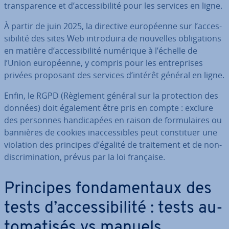
trans­pa­rence et d’ac­ces­si­bi­lité pour les services en ligne.
À partir de juin 2025, la directive eu­ro­péenne sur l’ac­ces­
si­bi­lité des sites Web in­tro­duira de nouvelles obli­ga­tions
en matière d’ac­ces­si­bi­lité numérique à l’échelle de
l’Union eu­ro­péenne, y compris pour les en­tre­prises
privées proposant des services d’intérêt général en ligne.
Enfin, le RGPD (Règlement général sur la pro­tec­tion des
données) doit également être pris en compte : exclure
des personnes han­di­ca­pées en raison de for­mu­laires ou
bannières de cookies inac­ces­sibles peut cons­ti­tuer une
violation des principes d’égalité de trai­te­ment et de non-
dis­cri­mi­na­tion, prévus par la loi française.
Principes fon­da­men­taux des
tests d’ac­ces­si­bi­lité : tests au­
to­ma­ti­sés vs manuels