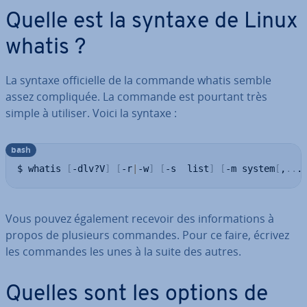
Quelle est la syntaxe de Linux
whatis ?
La syntaxe of­fi­cielle de la commande whatis semble
assez com­pli­quée. La commande est pourtant très
simple à utiliser. Voici la syntaxe :
bash
$ whatis 
[
-dlv?V
]
[
-r
|
-w
]
[
-s  list
]
[
-m system
[
,
..
.
Vous pouvez également recevoir des in­for­ma­tions à
propos de plusieurs commandes. Pour ce faire, écrivez
les commandes les unes à la suite des autres.
Quelles sont les options de