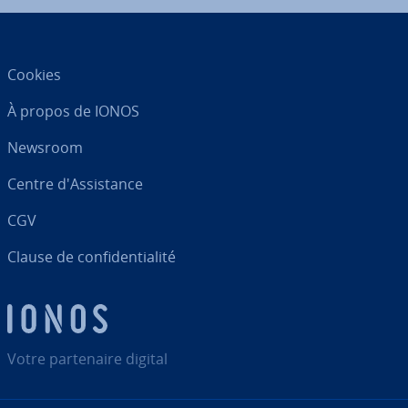
Cookies
À propos de IONOS
Newsroom
Centre d'As­sis­tance
CGV
Clause de con­fi­den­tia­lité
Votre par­te­naire digital