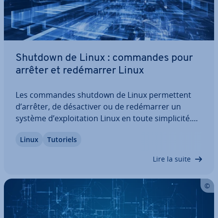
Shutdown de Linux : commandes pour
arrêter et re­dé­mar­rer Linux
Les commandes shutdown de Linux per­met­tent
d’arrêter, de dé­sac­ti­ver ou de re­dé­mar­rer un
système d’ex­ploi­ta­tion Linux en toute sim­pli­cité.
Outre la pos­si­bi­lité d’activer la commande
Linux
Tutoriels
shutdown de Linux à une heure précise, cette
commande permet également de couper l’ali­men­
Lire la suite
ta­tion…