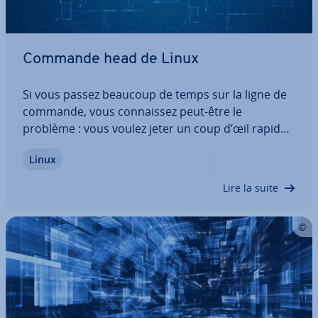
Commande head de Linux
Si vous passez beaucoup de temps sur la ligne de
commande, vous con­nais­sez peut-être le
problème : vous voulez jeter un coup d’œil rapide
à un fichier de con­fi­gu­ra­tion sans lancer im­mé­dia­
Linux
te­ment un éditeur complet. Avec la commande
head de Linux, c’est assez simple. De plus, la…
Lire la suite