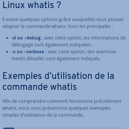
Linux whatis ?
Il existe quelques options grâce aux­quelles vous pouvez
adapter la commande whatis. Voici les prin­ci­pales :
-d ou –debug
: avec cette option, les in­for­ma­tions de
débogage sont également indiquées.
-v ou –verbose
: avec cette option, des aver­tis­se­
ments détaillés sont également indiqués.
Exemples d’uti­li­sa­tion de la
commande whatis
Afin de com­prendre comment fonc­tionne pré­ci­sé­ment
whatis, nous vous pré­sen­tons quelques exemples
simples d’uti­li­sa­tion de la commande.