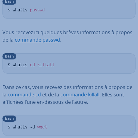
bash
$ whatis 
passwd
Vous recevez ici quelques brèves in­for­ma­tions à propos
de la
commande passwd
.
bash
$ whatis 
cd
killall
Dans ce cas, vous recevez des in­for­ma­tions à propos de
la
commande cd
et de la
commande killall
. Elles sont
affichées l’une en-dessous de l’autre.
bash
$ whatis -d 
wget