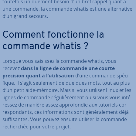
toutefois uni­que­ment besoin d’un bref rappel quant à
une commande, la commande whatis est une al­ter­na­tive
d’un grand secours.
Comment fonc­tionne la
commande whatis ?
Lorsque vous saisissez la commande whatis, vous
recevez
dans la ligne de commande une courte
précision quant à l’uti­li­sa­tion
d’une commande spé­ci­
fique. Il s’agit seulement de quelques mots, tout au plus
d’un petit aide-mémoire. Mais si vous utilisez Linux et les
lignes de commande ré­gu­liè­re­ment ou si vous vous in­té­
res­sez de manière assez ap­pro­fon­die aux tutoriels cor­
res­pon­dants, ces in­for­ma­tions sont gé­né­ra­le­ment déjà
suf­fi­santes. Vous pouvez ensuite utiliser la commande
re­cher­chée pour votre projet.