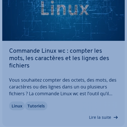
Commande Linux wc : compter les
mots, les ca­rac­tères et les lignes des
fichiers
Vous souhaitez compter des octets, des mots, des
ca­rac­tères ou des lignes dans un ou plusieurs
fichiers ? La commande Linux wc est l’outil qu’il
vous faut. Découvrez avec nous le fonc­tion­ne­ment
Linux
Tutoriels
de cette commande, ses options et l’apparence
des résultats qu’elle permet d’obtenir…
Lire la suite