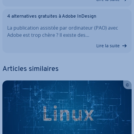
4 al­ter­na­tives gratuites à Adobe InDesign
La pu­bli­ca­tion assistée par or­di­na­teur (PAO) avec
Adobe est trop chère ? Il existe des…
Lire la suite
Articles si­mi­laires