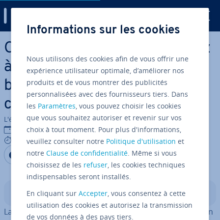
Digital Guide
Informations sur les cookies
Aller au contenu principal
Commande whatis : apprenez
Nous utilisons des cookies afin de vous offrir une
à recevoir des in­for­ma­tions
expérience utilisateur optimale, d’améliorer nos
produits et de vous montrer des publicités
brèves à propos des
personnalisées avec des fournisseurs tiers. Dans
commandes
les
Paramètres
, vous pouvez choisir les cookies
que vous souhaitez autoriser et revenir sur vos
L'équipe édi­to­riale IONOS
27/10/2023
choix à tout moment. Pour plus d'informations,
3 mins
veuillez consulter notre
Politique d'utilisation
et
Partager sur Facebook
Partager sur Twitter
Partager sur LinkedIn
notre
Clause de confidentialité
. Même si vous
choisissez de les
refuser
, les cookies techniques
indispensables seront installés.
En cliquant sur
Accepter
, vous consentez à cette
Sommaire
utilisation des cookies et autorisez la transmission
La
commande Linux
whatis fournit une brève ex­pli­ca­tion
de vos données à des pays tiers.