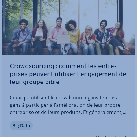
Crowd­sour­cing : comment les en­tre­
prises peuvent utiliser l’en­ga­ge­ment de
leur groupe cible
Ceux qui utilisent le crowd­sour­cing invitent les
gens à par­ti­ci­per à l’amé­lio­ra­tion de leur propre
en­tre­prise et de leurs produits. Et gé­né­ra­le­ment,
c’est to­ta­le­ment gratuit. Cela peut sembler fou
Big Data
mais ça fonc­tionne pour les en­tre­prises comme
pour les start-ups. Nous ex­pli­quons…