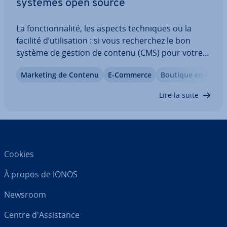
systèmes open source
La fonc­tion­na­lité, les aspects tech­niques ou la
facilité d’uti­li­sa­tion : si vous re­cher­chez le bon
système de gestion de contenu (CMS) pour votre
site Web, vous devez tenir compte de nombreux
Marketing de Contenu
E-Commerce
Boutique en Ligne
facteurs. Un même système peut être utilisé pour
des projets très dif­fé­rents, allant du…
Lire la suite
Cookies
À propos de IONOS
Newsroom
Centre d'As­sis­tance