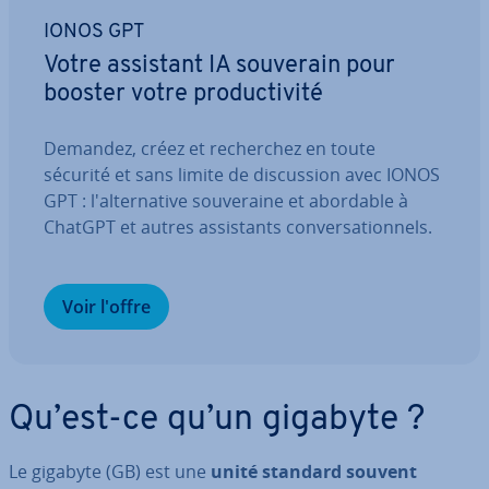
IONOS GPT
Votre assistant IA souverain pour
booster votre pro­duc­ti­vité
Demandez, créez et re­cher­chez en toute
sécurité et sans limite de dis­cus­sion avec IONOS
GPT : l'al­ter­na­tive sou­ve­raine et abordable à
ChatGPT et autres as­sis­tants con­ver­sa­tion­nels.
Voir l'offre
Qu’est-ce qu’un gigabyte ?
Le gigabyte (GB) est une
unité standard souvent