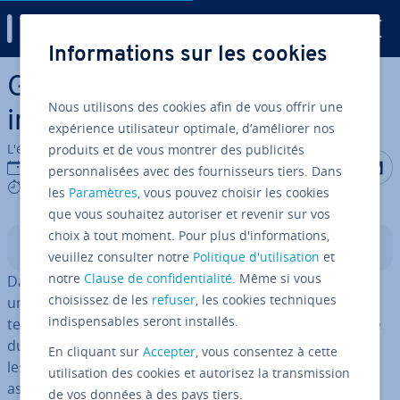
Digital Guide
Informations sur les cookies
Aller au contenu principal
Gigabyte : l’unité de mesure
Nous utilisons des cookies afin de vous offrir une
in­for­ma­tique expliquée
expérience utilisateur optimale, d’améliorer nos
L'équipe édi­to­riale IONOS
produits et de vous montrer des publicités
Partager s
Partag
P
05/08/2021
personnalisées avec des fournisseurs tiers. Dans
7 mins
les
Paramètres
, vous pouvez choisir les cookies
que vous souhaitez autoriser et revenir sur vos
choix à tout moment. Pour plus d'informations,
Sommaire
veuillez consulter notre
Politique d'utilisation
et
notre
Clause de confidentialité
. Même si vous
Dans le monde in­for­ma­tique, il existe de nom­breuses
choisissez de les
refuser
, les cookies techniques
unités de mesure qui expriment certaines pro­prié­tés
indispensables seront installés.
tech­niques, comme la capacité de stockage d’un disque
dur ou la taille d’un fichier. L’une des unités de mesure
En cliquant sur
Accepter
, vous consentez à cette
les plus connues est le gigabyte, que nous ren­con­trons
utilisation des cookies et autorisez la transmission
assez souvent dans la vie de tous les jours, que ce soit
de vos données à des pays tiers.