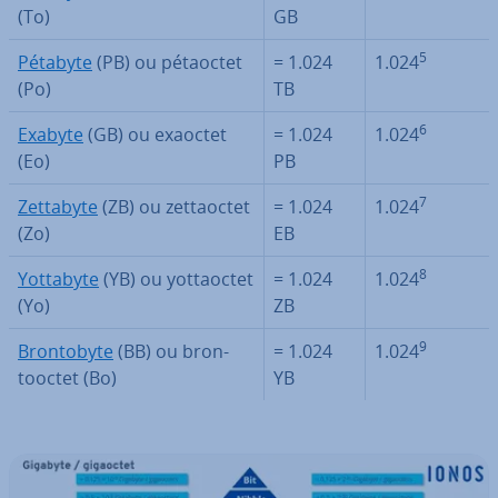
(To)
GB
5
Pétabyte
(PB) ou pétaoctet
= 1.024
1.024
(Po)
TB
6
Exabyte
(GB) ou exaoctet
= 1.024
1.024
(Eo)
PB
7
Zettabyte
(ZB) ou zet­taoc­tet
= 1.024
1.024
(Zo)
EB
8
Yottabyte
(YB) ou yot­taoc­tet
= 1.024
1.024
(Yo)
ZB
9
Bron­to­byte
(BB) ou bron­
= 1.024
1.024
tooc­tet (Bo)
YB