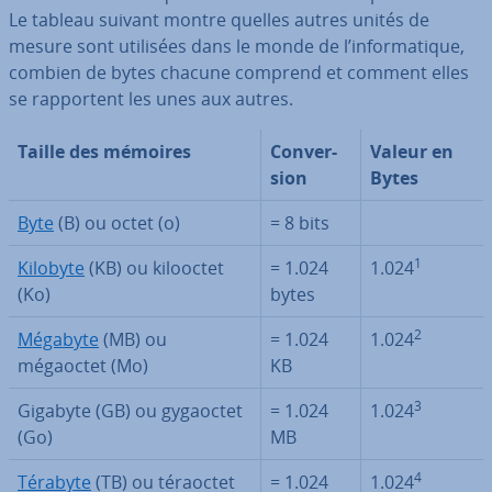
Le tableau suivant montre quelles autres unités de
mesure sont utilisées dans le monde de l’in­for­ma­tique,
combien de bytes chacune comprend et comment elles
se rap­por­tent les unes aux autres.
Taille des mémoires
Con­ver­
Valeur en
sion
Bytes
Byte
(B) ou octet (o)
= 8 bits
1
Kilobyte
(KB) ou kilooctet
= 1.024
1.024
(Ko)
bytes
2
Mégabyte
(MB) ou
= 1.024
1.024
mégaoctet (Mo)
KB
3
Gigabyte (GB) ou gygaoctet
= 1.024
1.024
(Go)
MB
4
Térabyte
(TB) ou téraoctet
= 1.024
1.024