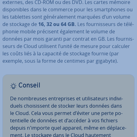
externes, des CD-ROM ou des DVD. Les cartes mémoire
dis­po­nibles dans le commerce pour les smart­phones ou
les tablettes sont gé­né­ra­le­ment marquées d’un volume
de stockage de
16, 32 ou 64 GB.
Les four­nis­seurs de té­lé­
pho­nie mobile précisent également le volume de
données par mois garanti par contrat en GB. Les four­nis­
seurs de Cloud utilisent l’unité de mesure pour calculer
les coûts liés à la capacité de stockage fournie (par
exemple, sous la forme de centimes par gigabyte).
Conseil
De nom­breuses en­tre­prises et uti­li­sa­teurs in­di­vi­
duels choi­sis­sent de stocker leurs données dans
le Cloud. Cela vous permet d’éviter une perte po­
ten­tielle de données et d’accéder à vos fichiers
depuis n'importe quel appareil, même en dé­pla­ce­
ment. Le stockage dans le Cloud hautement