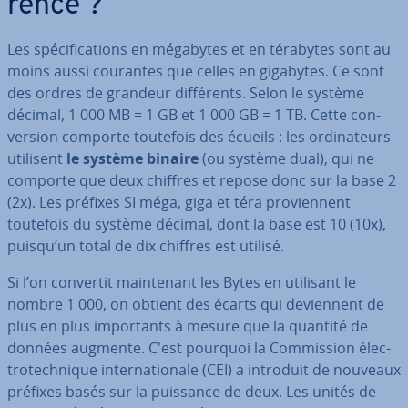
rence ?
Les spé­ci­fi­ca­tions en mégabytes et en térabytes sont au
moins aussi courantes que celles en gigabytes. Ce sont
des ordres de grandeur dif­fé­rents. Selon le système
décimal, 1 000 MB = 1 GB et 1 000 GB = 1 TB. Cette con­
ver­sion comporte toutefois des écueils : les or­di­na­teurs
utilisent
le système binaire
(ou système dual), qui ne
comporte que deux chiffres et repose donc sur la base 2
(2x). Les préfixes SI méga, giga et téra pro­vien­nent
toutefois du système décimal, dont la base est 10 (10x),
puisqu’un total de dix chiffres est utilisé.
Si l’on convertit main­te­nant les Bytes en utilisant le
nombre 1 000, on obtient des écarts qui de­vien­nent de
plus en plus im­por­tants à mesure que la quantité de
données augmente. C'est pourquoi la Com­mis­sion élec­
tro­tech­nique in­ter­na­tio­nale (CEI) a introduit de nouveaux
préfixes basés sur la puissance de deux. Les unités de