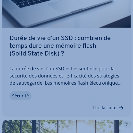
Durée de vie d’un SSD : combien de
temps dure une mémoire flash
(Solid State Disk) ?
La durée de vie d’un SSD est es­sen­tielle pour la
sécurité des données et l’ef­fi­ca­cité des stra­té­gies
de sau­ve­garde. Les mémoires flash élec­tro­niques
sont-elles aussi fiables que les disques durs clas­
Sécurité
siques à stockage mag­né­tique ? Quelle est leur
durée de vie ? Est-il possible…
Lire la suite