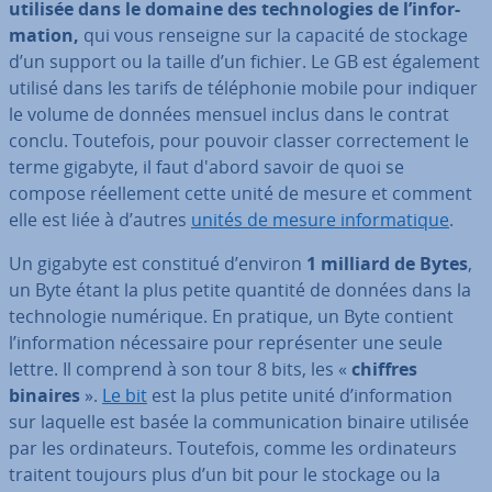
utilisée dans le domaine des tech­no­lo­gies de l’in­for­
ma­tion,
qui vous renseigne sur la capacité de stockage
d’un support ou la taille d’un fichier. Le GB est également
utilisé dans les tarifs de té­lé­pho­nie mobile pour indiquer
le volume de données mensuel inclus dans le contrat
conclu. Toutefois, pour pouvoir classer cor­rec­te­ment le
terme gigabyte, il faut d'abord savoir de quoi se
compose réel­le­ment cette unité de mesure et comment
elle est liée à d’autres
unités de mesure in­for­ma­tique
.
Un gigabyte est constitué d’environ
1 milliard de Bytes
,
un Byte étant la plus petite quantité de données dans la
tech­no­lo­gie numérique. En pratique, un Byte contient
l’in­for­ma­tion né­ces­saire pour re­pré­sen­ter une seule
lettre. Il comprend à son tour 8 bits, les «
chiffres
binaires
».
Le bit
est la plus petite unité d’in­for­ma­tion
sur laquelle est basée la com­mu­ni­ca­tion binaire utilisée
par les or­di­na­teurs. Toutefois, comme les or­di­na­teurs
traitent toujours plus d’un bit pour le stockage ou la