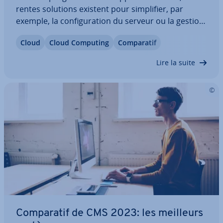
rentes solutions existent pour sim­pli­fier, par
exemple, la con­fi­gu­ra­tion du serveur ou la gestion
des données. Selon le modèle de service, la charge
Cloud
Cloud Computing
Com­pa­ra­tif
ad­mi­nis­tra­tive disparaît presque com­plè­te­ment,
ce qui leur permet de se consacrer au…
Lire la suite
Com­pa­ra­tif de CMS 2023: les meilleurs