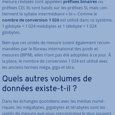
mesure révisées sont appelées
préfixes binaires
ou
préfixes CEI. Ils sont basés sur les préfixes SI, mais con­
tien­nent la syllabe in­ter­mé­diaire « bi ». Comme le
nombre de con­ver­sion 1 024
est utilisé dans ce système,
1 gibibyte = 1 024 mebibytes et 1 tébibyte = 1 024
gibibytes.
Bien que ces unités de mesure soient également re­com­
man­dées par le Bureau in­ter­na­tio­nal des poids et
mesures (BIPM), elles n’ont pas été adoptées à ce jour. À
la place, le nombre de con­ver­sion 1 024 est utilisé avec
les anciens termes méga, giga et téra.
Quels autres volumes de
données existe-t-il ?
Dans les échanges quo­ti­diens avec les médias nu­mé­
riques, les mégabytes, gigabytes et térabytes sont les
unités de mesure que vous ren­con­tre­rez le plus souvent.