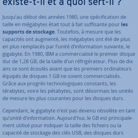
existe-t-il et à quoi sert-il ?
Jusqu’au début des années 1980, une spé­ci­fi­ca­tion de
taille en mégabytes était tout à fait suf­fi­sante pour
les
supports de stockage
. Toutefois, à mesure que les
capacités ont augmenté, les mégabytes ont été de plus
en plus remplacés par l’unité d’in­for­ma­tion suivante, le
gigabyte. En 1980, IBM a com­mer­cia­lisé le premier disque
dur de 1,28 GB, de la taille d’un ré­fri­gé­ra­teur. Plus de dix
ans se sont écoulés avant que les premiers or­di­na­teurs
équipés de disques 1 GB ne soient com­mer­cia­li­sés.
Grâce aux progrès tech­no­lo­giques constants, les
térabytes, voire les pétabytes, sont désormais les unités
de mesure les plus courantes pour les disques durs.
Cependant, le gigabyte n’est pas devenu obsolète en tant
qu’unité d’in­for­ma­tion. Au­jour­d'hui, le GB est prin­ci­pa­le­
ment utilisé pour indiquer la taille des fichiers ou la
capacité de stockage des clés USB, des disques durs