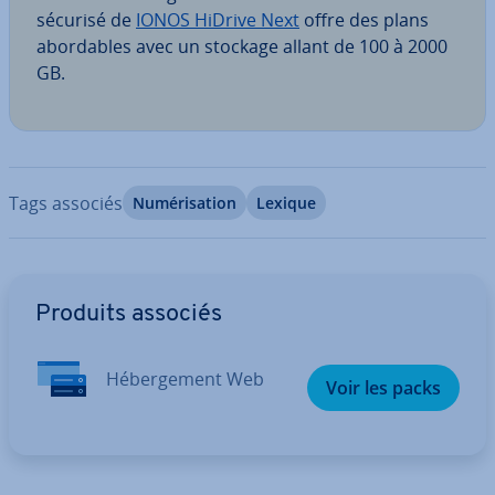
sécurisé de
IONOS HiDrive Next
offre des plans
abor­dables avec un stockage allant de 100 à 2000
GB.
Tags associés
Nu­mé­ri­sa­tion
Lexique
Aller au menu principal
Produits associés
Hé­ber­ge­ment Web
Voir les packs