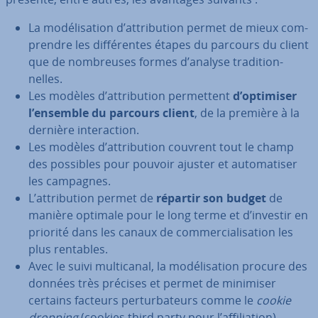
La mo­dé­li­sa­tion d’at­tri­bu­tion permet de mieux com­
prendre les dif­fé­rentes étapes du parcours du client
que de nom­breuses formes d’analyse tra­di­tion­
nelles.
Les modèles d’at­tri­bu­tion per­met­tent
d’optimiser
l’ensemble du parcours client
, de la première à la
dernière in­te­rac­tion.
Les modèles d’at­tri­bu­tion couvrent tout le champ
des possibles pour pouvoir ajuster et au­to­ma­ti­ser
les campagnes.
L’at­tri­bu­tion permet de
répartir son budget
de
manière optimale pour le long terme et d’investir en
priorité dans les canaux de com­mer­cia­li­sa­tion les
plus rentables.
Avec le suivi mul­ti­ca­nal, la mo­dé­li­sa­tion procure des
données très précises et permet de minimiser
certains facteurs per­tur­ba­teurs comme le
cookie
dropping
(cookies third party pour l’af­fi­lia­tion).