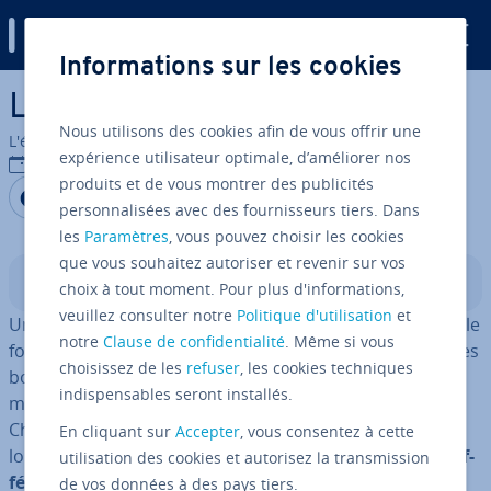
Digital Guide
Informations sur les cookies
Aller au contenu principal
Les modèles d’at­tri­bu­tion
Nous utilisons des cookies afin de vous offrir une
L'équipe édi­to­riale IONOS
expérience utilisateur optimale, d’améliorer nos
25/06/2019
produits et de vous montrer des publicités
Partager sur Facebook
Partager sur Twitter
Partager sur LinkedIn
personnalisées avec des fournisseurs tiers. Dans
les
Paramètres
, vous pouvez choisir les cookies
que vous souhaitez autoriser et revenir sur vos
Sommaire
choix à tout moment. Pour plus d'informations,
veuillez consulter notre
Politique d'utilisation
et
Un marketing mul­ti­ca­nal bien pensé constitue souvent le
notre
Clause de confidentialité
. Même si vous
fondement d’une stratégie e-commerce réussie. Pour les
choisissez de les
refuser
, les cookies techniques
boutiques en ligne, il est dé­ter­mi­nant de trouver le bon
indispensables seront installés.
marketing mix pour se dif­fé­ren­cier de la con­cur­rence.
Chaque canal a donc sa raison d’être. En effet, tout au
En cliquant sur
Accepter
, vous consentez à cette
long de sa
customer Journey
, le client est amené par
dif­
utilisation des cookies et autorisez la transmission
fé­rents points de contact
à prendre con­nais­sance des
de vos données à des pays tiers.