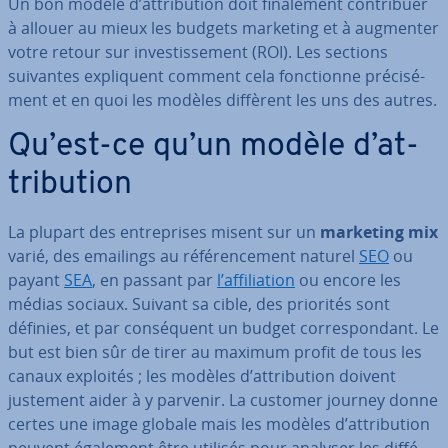
Un bon modèle d’at­tri­bu­tion doit fi­na­le­ment con­tri­buer
à allouer au mieux les budgets marketing et à augmenter
votre retour sur in­ves­tis­se­ment (ROI). Les sections
suivantes ex­pli­quent comment cela fonc­tionne pré­ci­sé­
ment et en quoi les modèles diffèrent les uns des autres.
Qu’est-ce qu’un modèle d’at­
tri­bu­tion
La plupart des en­tre­prises misent sur un
marketing mix
varié, des emailings au ré­fé­ren­ce­ment naturel
SEO
ou
payant
SEA
, en passant par
l’af­fi­lia­tion
ou encore les
médias sociaux. Suivant sa cible, des priorités sont
définies, et par con­sé­quent un budget cor­res­pon­dant. Le
but est bien sûr de tirer au maximum profit de tous les
canaux exploités ; les modèles d’at­tri­bu­tion doivent
justement aider à y parvenir. La customer journey donne
certes une image globale mais les modèles d’at­tri­bu­tion