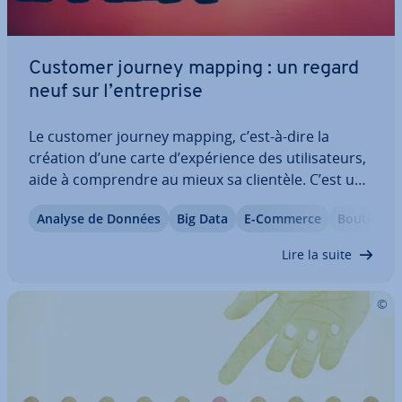
Customer journey mapping : un regard
neuf sur l’en­tre­prise
Le customer journey mapping, c’est-à-dire la
création d’une carte d’ex­pé­rience des uti­li­sa­teurs,
aide à com­prendre au mieux sa clientèle. C’est uni­
que­ment en analysant de manière qua­li­ta­tive les
Analyse de Données
Big Data
E-Commerce
Boutique 
points de contact (touch­points) avec les clients
qu’il est possible d’améliorer ses…
Lire la suite