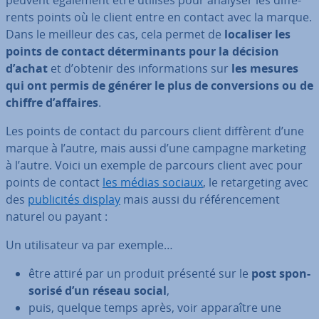
peuvent également être utilisés pour analyser les dif­fé­
rents points où le client entre en contact avec la marque.
Dans le meilleur des cas, cela permet de
localiser les
points de contact dé­ter­mi­nants pour la décision
d’achat
et d’obtenir des in­for­ma­tions sur
les mesures
qui ont permis de générer le plus de con­ver­sions ou de
chiffre d’affaires
.
Les points de contact du parcours client diffèrent d’une
marque à l’autre, mais aussi d’une campagne marketing
à l’autre. Voici un exemple de parcours client avec pour
points de contact
les médias sociaux
, le re­tar­ge­ting avec
des
pu­bli­ci­tés display
mais aussi du ré­fé­ren­ce­ment
naturel ou payant :
Un uti­li­sa­teur va par exemple…
être attiré par un produit présenté sur le
post spon­
so­risé d’un réseau social
,
puis, quelque temps après, voir ap­pa­raître une