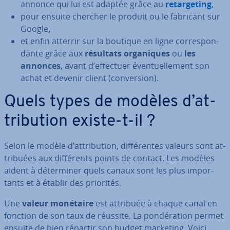
annonce qui lui est adaptée grâce au
re­tar­ge­ting
,
pour ensuite chercher le produit ou le fabricant sur
Google
,
et enfin atterrir sur la boutique en ligne cor­res­pon­
dante grâce aux
résultats or­ga­niques
ou
les
annonces
, avant d’effectuer éven­tuel­le­ment son
achat et devenir client (con­ver­sion).
Quels types de modèles d’at­
tri­bu­tion existe-t-il ?
Selon le modèle d’at­tri­bu­tion, dif­fé­rentes valeurs sont at­
tri­buées aux dif­fé­rents points de contact. Les modèles
aident à dé­ter­mi­ner quels canaux sont les plus im­por­
tants et à établir des priorités.
Une
valeur monétaire
est attribuée à chaque canal en
fonction de son taux de réussite. La pon­dé­ra­tion permet
ensuite de bien répartir son budget marketing. Voici