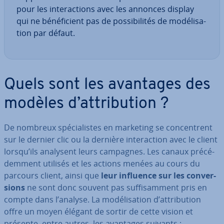
pour les in­te­rac­tions avec les annonces display
qui ne bé­né­fi­cient pas de pos­si­bi­li­tés de mo­dé­li­sa­
tion par défaut.
Quels sont les avantages des
modèles d’at­tri­bu­tion ?
De nombreux spé­cia­listes en marketing se con­centrent
sur le dernier clic ou la dernière in­te­rac­tion avec le client
lorsqu’ils analysent leurs campagnes. Les canaux pré­cé­
dem­ment utilisés et les actions menées au cours du
parcours client, ainsi que
leur influence sur les con­ver­
sions
ne sont donc souvent pas suf­fi­sam­ment pris en
compte dans l’analyse. La mo­dé­li­sa­tion d’at­tri­bu­tion
offre un moyen élégant de sortir de cette vision et
présente, entre autres, les avantages suivants :