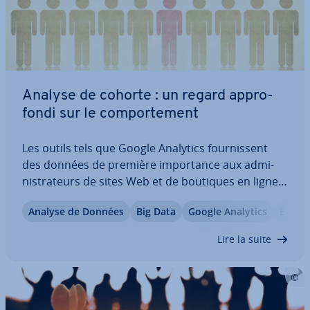
Analyse de cohorte : un regard ap­pro­
fondi sur le com­por­te­ment
Les outils tels que Google Analytics four­nis­sent
des données de première im­por­tance aux ad­mi­
nis­tra­teurs de sites Web et de boutiques en ligne.
L’analyse de ces données est un excellent moyen
Analyse de Données
Big Data
Google Analytics
E-Com
pour optimiser un projet en ligne, mais re­pré­sente
quelques défis. C’est pourquoi…
Lire la suite