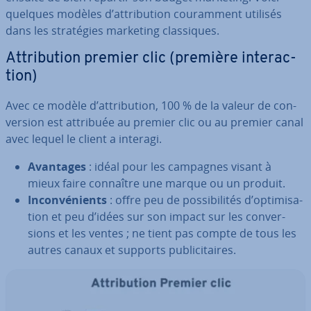
quelques modèles d’at­tri­bu­tion cou­ram­ment utilisés
dans les stra­té­gies marketing clas­siques.
At­tri­bu­tion premier clic (première in­te­rac­
tion)
Avec ce modèle d’at­tri­bu­tion, 100 % de la valeur de con­
ver­sion est attribuée au premier clic ou au premier canal
avec lequel le client a interagi.
Avantages
: idéal pour les campagnes visant à
mieux faire connaître une marque ou un produit.
In­con­vé­nients
: offre peu de pos­si­bi­li­tés d’op­ti­mi­sa­
tion et peu d’idées sur son impact sur les con­ver­
sions et les ventes ; ne tient pas compte de tous les
autres canaux et supports pu­bli­ci­taires.