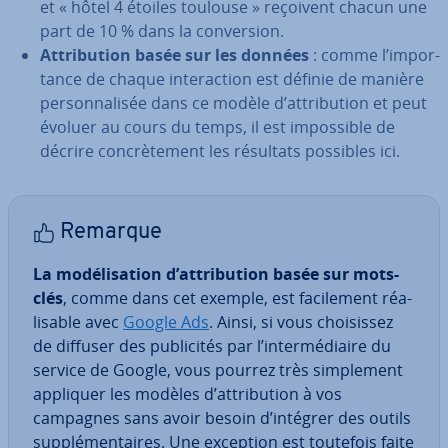
et « hôtel 4 étoiles toulouse » reçoivent chacun une
part de 10 % dans la con­ver­sion.
At­tri­bu­tion basée sur les données
: comme l’im­por­
tance de chaque in­te­rac­tion est définie de manière
per­son­na­li­sée dans ce modèle d’at­tri­bu­tion et peut
évoluer au cours du temps, il est im­pos­sible de
décrire con­crè­te­ment les résultats possibles ici.
Remarque
La mo­dé­li­sa­tion d’at­tri­bu­tion basée sur mots-
clés
, comme dans cet exemple, est fa­ci­le­ment réa­
li­sable avec
Google Ads
. Ainsi, si vous choi­sis­sez
de diffuser des pu­bli­ci­tés par l’in­ter­mé­diaire du
service de Google, vous pourrez très sim­ple­ment
appliquer les modèles d’at­tri­bu­tion à vos
campagnes sans avoir besoin d’intégrer des outils
sup­plé­men­taires. Une exception est toutefois faite