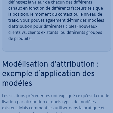
dé­fi­nis­sez la valeur de chacun des dif­fé­rents
canaux en fonction de dif­fé­rents facteurs tels que
la position, le moment du contact ou le niveau de
trafic. Vous pouvez également définir des modèles
d’at­tri­bu­tion pour dif­fé­rentes cibles (nouveaux
clients vs. clients existants) ou dif­fé­rents groupes
de produits.
Mo­dé­li­sa­tion d’at­tri­bu­tion :
exemple d’ap­pli­ca­tion des
modèles
Les sections pré­cé­dentes ont expliqué ce qu’est la mo­dé­
li­sa­tion par at­tri­bu­tion et quels types de modèles
existent. Mais comment les utiliser dans la pratique et