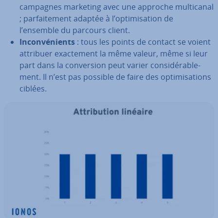
campagnes marketing avec une approche mul­ti­ca­nal
; par­fai­te­ment adaptée à l’op­ti­mi­sa­tion de
l’ensemble du parcours client.
In­con­vé­nients
: tous les points de contact se voient
attribuer exac­te­ment la même valeur, même si leur
part dans la con­ver­sion peut varier con­si­dé­ra­ble­
ment. Il n’est pas possible de faire des op­ti­mi­sa­tions
ciblées.