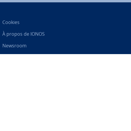
Cookies
À propos de IONOS
Newsroom
Centre d'As­sis­tance
CGV
Clause de con­fi­den­tia­lité
Votre par­te­naire digital