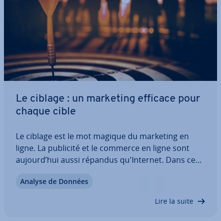
Le ciblage : un marketing efficace pour
chaque cible
Le ciblage est le mot magique du marketing en
ligne. La publicité et le commerce en ligne sont
aujourd’hui aussi répandus qu'In­ter­net. Dans ce
vaste univers de contenu, vous trouverez d'in­nom­
Analyse de Données
brables clients po­ten­tiels. Mais les campagnes de
marketing à grande échelle sont très…
Lire la suite