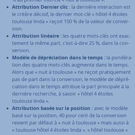
At­tri­bu­tion Dernier clic
: la dernière in­te­rac­tion est
le critère décisif, le dernier mot-clé « hôtel 4 étoiles
toulouse linda » reçoit 100 % de la valeur de con­ver­
sion.
At­tri­bu­tion linéaire
: les quatre mots-clés ont exac­
te­ment la même part, c’est-à-dire 25 %, dans la con­
ver­sion.
Modèle de dé­pré­cia­tion dans le temps
: la pon­dé­ra­
tion des quatre mots-clés augmente dans le temps.
Alors que « nuit à toulouse » ne reçoit pra­ti­que­ment
pas de part dans la con­ver­sion, le modèle de dé­pré­
cia­tion dans le temps attribue la part prin­ci­pale à la
dernière recherche, à savoir « hôtel 4 étoiles
toulouse linda ».
At­tri­bu­tion basée sur la position
: avec le modèle
basé sur la position, 40 pour cent de la con­ver­sion
revient par défaut à « nuit à toulouse » mais aussi à
« toulouse hôtel 4 étoiles linda ». « hôtel toulouse »