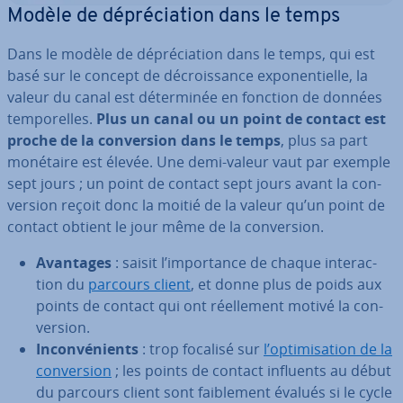
Modèle de dé­pré­cia­tion dans le temps
Dans le modèle de dé­pré­cia­tion dans le temps, qui est
basé sur le concept de dé­crois­sance ex­po­nen­tielle, la
valeur du canal est dé­ter­mi­née en fonction de données
tem­po­relles.
Plus un canal ou un point de contact est
proche de la con­ver­sion dans le temps
, plus sa part
monétaire est élevée. Une demi-valeur vaut par exemple
sept jours ; un point de contact sept jours avant la con­
ver­sion reçoit donc la moitié de la valeur qu’un point de
contact obtient le jour même de la con­ver­sion.
Avantages
: saisit l’im­por­tance de chaque in­te­rac­
tion du
parcours client
, et donne plus de poids aux
points de contact qui ont réel­le­ment motivé la con­
ver­sion.
In­con­vé­nients
: trop focalisé sur
l’op­ti­mi­sa­tion de la
con­ver­sion
; les points de contact influents au début
du parcours client sont fai­ble­ment évalués si le cycle