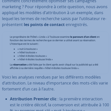
comment con­crè­te­ment optimiser ses campagnes
marketing ? Pour répondre à cette question, nous avons
appliqué les modèles d’at­tri­bu­tion à un exemple, dans
lequel les termes de recherche saisis par l’uti­li­sa­teur re­
pré­sen­tent
les points de contact
en­re­gis­trés.
Voici les analyses rendues par les dif­fé­rents modèles
d’at­tri­bu­tion. Le niveau d’im­por­tance des mots-clés varie
fortement d’un cas à l’autre.
At­tri­bu­tion Premier clic
: la première in­te­rac­tion
est le critère décisif, la con­ver­sion est attribuée à 100
% au premier mot-clé « nuit à toulouse ».