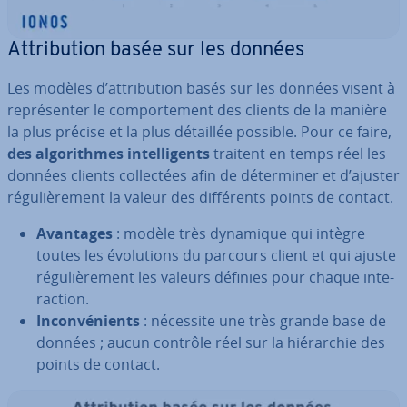
At­tri­bu­tion basée sur les données
Les modèles d’at­tri­bu­tion basés sur les données visent à
re­pré­sen­ter le com­por­te­ment des clients de la manière
la plus précise et la plus détaillée possible. Pour ce faire,
des al­go­rithmes in­tel­li­gents
traitent en temps réel les
données clients col­lec­tées afin de dé­ter­mi­ner et d’ajuster
ré­gu­liè­re­ment la valeur des dif­fé­rents points de contact.
Avantages
: modèle très dynamique qui intègre
toutes les évo­lu­tions du parcours client et qui ajuste
ré­gu­liè­re­ment les valeurs définies pour chaque in­te­
rac­tion.
In­con­vé­nients
: nécessite une très grande base de
données ; aucun contrôle réel sur la hié­rar­chie des
points de contact.