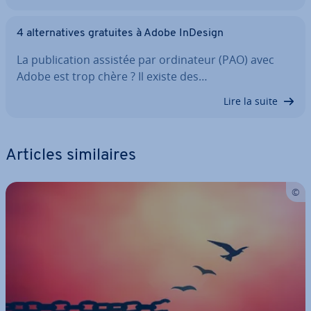
4 al­ter­na­tives gratuites à Adobe InDesign
La pu­bli­ca­tion assistée par or­di­na­teur (PAO) avec
Adobe est trop chère ? Il existe des…
Lire la suite
Articles si­mi­laires