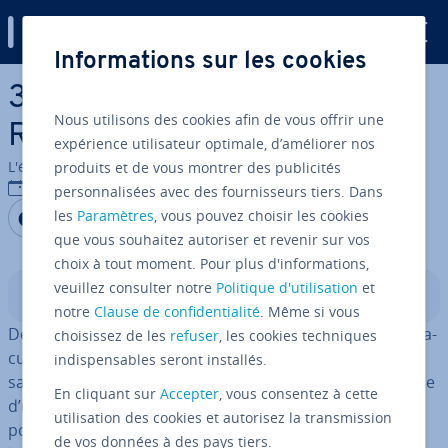
Digital Guide
Informations sur les cookies
Aller au contenu principal
30 idées de projets avec
Nous utilisons des cookies afin de vous offrir une
Raspberry Pi
expérience utilisateur optimale, d’améliorer nos
L'équipe édi­to­riale IONOS
produits et de vous montrer des publicités
04/07/2022
personnalisées avec des fournisseurs tiers. Dans
Partager sur Facebook
Partager sur Twitter
Partager sur LinkedIn
les
Paramètres
, vous pouvez choisir les cookies
que vous souhaitez autoriser et revenir sur vos
choix à tout moment. Pour plus d'informations,
veuillez consulter notre
Politique d'utilisation
et
Sommaire
notre
Clause de confidentialité
. Même si vous
De prime abord, le Raspberry Pi ne semble pas si spec­ta­
choisissez de les
refuser
, les cookies techniques
cu­laire : il s’agit d’un as­sem­blage de dif­fé­rents com­po­
indispensables seront installés.
sants in­for­ma­tiques, dont un
circuit imprimé
de la taille
En cliquant sur
Accepter
, vous consentez à cette
d’une carte de crédit. Mais il est étonnant de voir à quel
utilisation des cookies et autorisez la transmission
point le spectre de fonc­tion­na­lité de Raspberry Pi est
de vos données à des pays tiers.