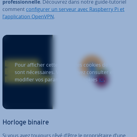
pro­fes­sion­nelle
. Découvrez dans notre guide-tutoriel
comment
con­fi­gu­rer un serveur avec Raspberry Pi et
l’ap­pli­ca­tion OpenVPN
.
Pour afficher cette vidéo, des cookies de tiers
sont nécessaires. Vous pouvez consulter et
modifier vos paramètres de cookies
ici
.
Horloge binaire
Si vous avez toujours rêvé d’être le pro­prié­taire d’une