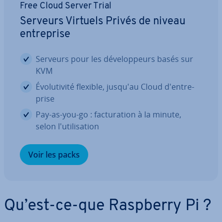
Free Cloud Server Trial
Serveurs Virtuels Privés de niveau
en­tre­prise
Serveurs pour les dé­ve­lop­peurs basés sur
KVM
Évo­lu­ti­vité flexible, jusqu'au Cloud d'en­tre­
prise
Pay-as-you-go : fac­tu­ra­tion à la minute,
selon l'uti­li­sa­tion
Voir les packs
Qu’est-ce-que Raspberry Pi ?