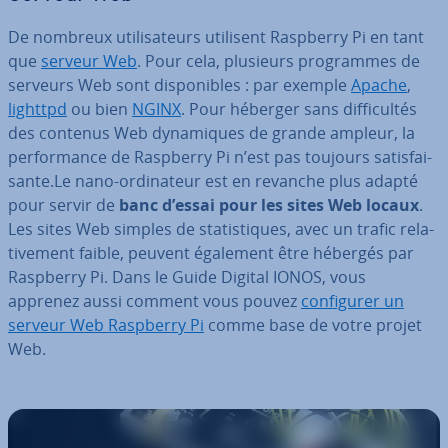
De nombreux uti­li­sa­teurs utilisent Raspberry Pi en tant
que
serveur Web
. Pour cela, plusieurs pro­grammes de
serveurs Web sont dis­po­nibles : par exemple
Apache
,
lighttpd
ou bien
NGINX
. Pour héberger sans dif­fi­cul­tés
des contenus Web dy­na­miques de grande ampleur, la
per­for­mance de Raspberry Pi n’est pas toujours sa­tis­fai­
sante.Le nano-or­di­na­teur est en revanche plus adapté
pour servir de
banc d’essai pour les sites Web locaux
.
Les sites Web simples de sta­tis­tiques, avec un trafic re­la­
ti­ve­ment faible, peuvent également être hébergés par
Raspberry Pi. Dans le Guide Digital IONOS, vous
apprenez aussi comment vous pouvez
con­fi­gu­rer un
serveur Web Raspberry Pi
comme base de votre projet
Web.