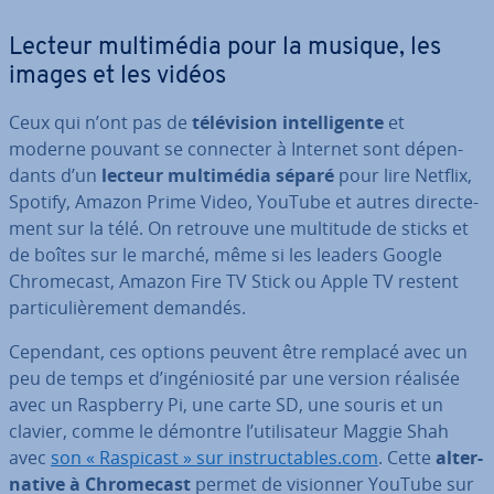
Lecteur mul­ti­mé­dia pour la musique, les
images et les vidéos
Ceux qui n’ont pas de
té­lé­vi­sion in­tel­li­gente
et
moderne pouvant se connecter à Internet sont dé­pen­
dants d’un
lecteur mul­ti­mé­dia séparé
pour lire Netflix,
Spotify, Amazon Prime Video, YouTube et autres di­rec­te­
ment sur la télé. On retrouve une multitude de sticks et
de boîtes sur le marché, même si les leaders Google
Chro­me­cast, Amazon Fire TV Stick ou Apple TV restent
par­ti­cu­liè­re­ment demandés.
Cependant, ces options peuvent être remplacé avec un
peu de temps et d’in­gé­nio­sité par une version réalisée
avec un Raspberry Pi, une carte SD, une souris et un
clavier, comme le démontre l’uti­li­sa­teur Maggie Shah
avec
son « Raspicast » sur ins­truc­tables.com
. Cette
al­ter­
na­tive à Chro­me­cast
permet de visionner YouTube sur