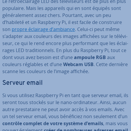
Le ré­troé­clai­rage LED des té­lé­vi­seurs est de plus en plus
populaire. Mais les appareils qui en sont équipés sont
gé­né­ra­le­ment assez chers. Pourtant, avec un peu
d’habileté et un Raspberry Pi, il est facile de cons­truire
son
propre éclairage d’ambiance
. Celui-ci peut même
s’adapter aux couleurs des images affichées sur le té­lé­vi­
seur, ce qui le rend encore plus per­for­mant que les éclai­
rages LED tra­di­tion­nels. En plus du Raspberry Pi, tout ce
dont vous avez besoin est d’une
ampoule RGB
aux
couleurs réglables et d’une
Webcam USB
. Cette dernière
scanne les couleurs de l’image affichée.
Serveur email
Si vous utilisez Raspberry Pi en tant que serveur email, ils
seront tous stockés sur le nano-or­di­na­teur. Ainsi, aucun
autre pres­ta­taire ne peut avoir accès à vos emails. Avec
un tel serveur email, vous bé­né­fi­ciez non seulement d’un
contrôle complet de votre système d’emails
, mais vous
pouvez également
créer de nom­breuses adresses email