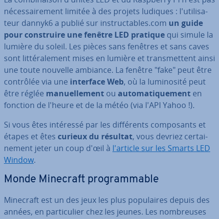
né­ces­sai­re­ment limitée à des projets ludiques : l'uti­li­sa­
teur dannyk6 a publié sur ins­truc­tables.com
un guide
pour cons­truire une fenêtre LED pratique
qui simule la
lumière du soleil. Les pièces sans fenêtres et sans caves
sont lit­té­ra­le­ment mises en lumière et trans­met­tent ainsi
une toute nouvelle ambiance. La fenêtre "fake" peut être
contrôlée via une
interface Web
, où la lu­mi­no­sité peut
être réglée
ma­nuel­le­ment
ou
au­to­ma­ti­que­ment
en
fonction de l'heure et de la météo (via l'API Yahoo !).
Si vous êtes intéressé par les dif­fé­rents com­po­sants et
étapes et êtes
curieux du résultat
, vous devriez cer­tai­
ne­ment jeter un coup d'œil à
l'article sur les Smarts LED
Window
.
Monde Minecraft pro­gram­mable
Minecraft est un des jeux les plus po­pu­laires depuis des
années, en par­ti­cu­lier chez les jeunes. Les nom­breuses