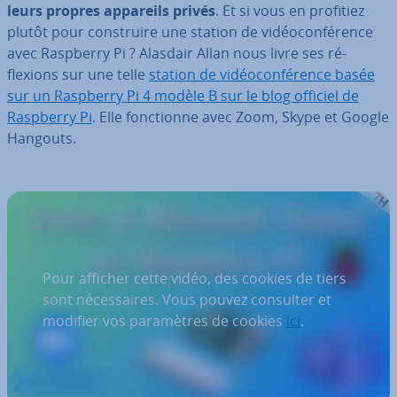
leurs propres appareils privés
. Et si vous en profitiez
plutôt pour cons­truire une station de vi­déo­con­fé­rence
avec Raspberry Pi ? Alasdair Allan nous livre ses ré­
flexions sur une telle
station de vi­déo­con­fé­rence basée
sur un Raspberry Pi 4 modèle B sur le blog officiel de
Raspberry Pi
. Elle fonc­tionne avec Zoom, Skype et Google
Hangouts.
Pour afficher cette vidéo, des cookies de tiers
sont nécessaires. Vous pouvez consulter et
modifier vos paramètres de cookies
ici
.