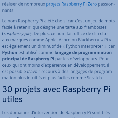
réaliser de nombreux
projets Raspberry Pi Zero
pas­sion­
nants.
Le nom Raspberry Pi a été choisi car c’est un jeu de mots
facile à retenir, qui désigne une tarte aux fram­boises
(
raspberry pie
). De plus, ce nom fait office de clin d’œil
aux marques comme Apple, Acorn ou Black­berry. « Pi »
est également un diminutif de « Python in­ter­pre­ter », car
Python
est utilisé comme
langage de pro­gram­ma­tion
principal de Raspberry Pi
par les dé­ve­lop­peurs. Pour
ceux qui ont moins d’ex­pé­rience en dé­ve­lop­pe­ment, il
est possible d’avoir recours à des langages de pro­gram­
ma­tion plus intuitifs et plus faciles comme Scratch.
30 projets avec Raspberry Pi
utiles
Les domaines d’in­ter­ven­tion de Raspberry Pi sont très