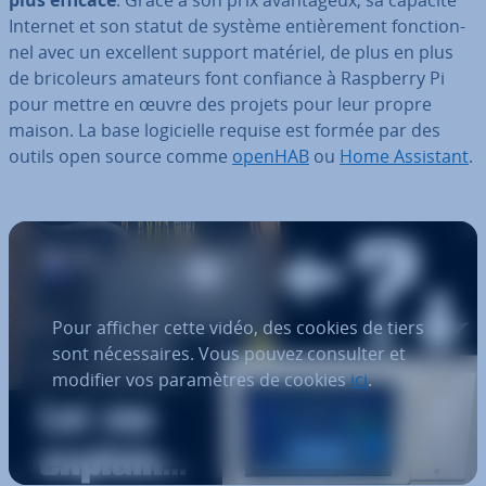
plus efficace
. Grâce à son prix avan­ta­geux, sa capacité
Internet et son statut de système en­tiè­re­ment fonc­tion­
nel avec un excellent support matériel, de plus en plus
de bri­co­leurs amateurs font confiance à Raspberry Pi
pour mettre en œuvre des projets pour leur propre
maison. La base lo­gi­cielle requise est formée par des
outils open source comme
openHAB
ou
Home Assistant
.
Pour afficher cette vidéo, des cookies de tiers
sont nécessaires. Vous pouvez consulter et
modifier vos paramètres de cookies
ici
.