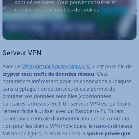
sont nécessaires. Vous pouvez consulter et
modifier vos paramètres de cookies
ici
.
Serveur VPN
Avec un
VPN (Virtual Private Network)
, il est possible de
crypter tout trafic de données réseau
. C’est
notamment in­té­res­sant pour les con­nexions publiques
sans cryptage, non sé­cu­ri­sées et cela permet de
protéger vos données sensibles (coor­don­nées
bancaires, adresses etc.). Un serveur VPN est par­ti­cu­liè­
re­ment facile à utiliser avec un Raspberry Pi. En tant
qu’instance centrale d’au­then­ti­fi­ca­tion et de com­mu­ta­
tion pour les clients VPN in­di­vi­duels, le nano-or­di­na­teur
fait bonne figure, aussi bien dans la
sphère privée que