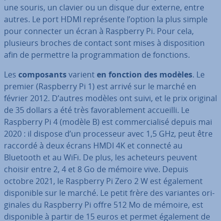
une souris, un clavier ou un disque dur externe, entre
autres. Le port HDMI re­pré­sente l’option la plus simple
pour connecter un écran à Raspberry Pi. Pour cela,
plusieurs broches de contact sont mises à dis­po­si­tion
afin de permettre la pro­gram­ma­tion de fonctions.
Les
com­po­sants
varient
en fonction des modèles
. Le
premier (Raspberry Pi 1) est arrivé sur le marché en
février 2012. D’autres modèles ont suivi, et le prix original
de 35 dollars a été très fa­vo­ra­ble­ment accueilli. Le
Raspberry Pi 4 (modèle B) est com­mer­cia­lisé depuis mai
2020 : il dispose d’un pro­ces­seur avec 1,5 GHz, peut être
raccordé à deux écrans HMDI 4K et connecté au
Bluetooth et au WiFi. De plus, les acheteurs peuvent
choisir entre 2, 4 et 8 Go de mémoire vive. Depuis
octobre 2021, le Raspberry Pi Zero 2 W est également
dis­po­nible sur le marché. Le petit frère des variantes ori­
gi­nales du Raspberry Pi offre 512 Mo de mémoire, est
dis­po­nible à partir de 15 euros et permet également de