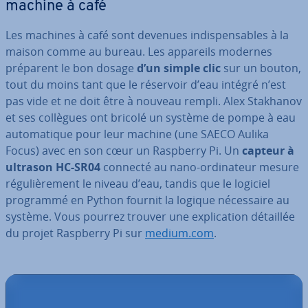
machine à café
Les machines à café sont devenues in­dis­pen­sables à la
maison comme au bureau. Les appareils modernes
préparent le bon dosage
d’un simple clic
sur un bouton,
tout du moins tant que le réservoir d’eau intégré n’est
pas vide et ne doit être à nouveau rempli. Alex Stakhanov
et ses collègues ont bricolé un système de pompe à eau
au­to­ma­tique pour leur machine (une SAECO Aulika
Focus) avec en son cœur un Raspberry Pi. Un
capteur à
ultrason HC-SR04
connecté au nano-or­di­na­teur mesure
ré­gu­liè­re­ment le niveau d’eau, tandis que le logiciel
programmé en Python fournit la logique né­ces­saire au
système. Vous pourrez trouver une ex­pli­ca­tion détaillée
du projet Raspberry Pi sur
medium.com
.