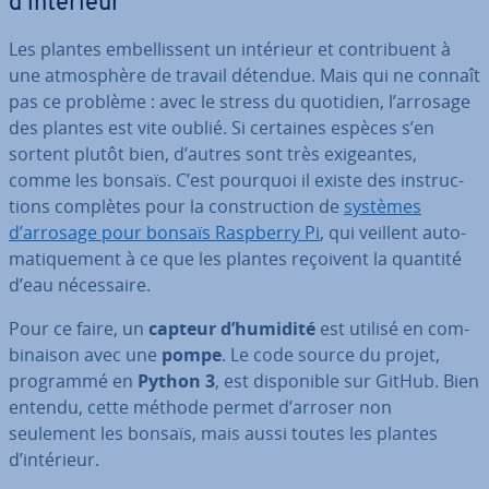
d‘intérieur
Les plantes em­bel­lis­sent un intérieur et con­tri­buent à
une at­mos­phère de travail détendue. Mais qui ne connaît
pas ce problème : avec le stress du quotidien, l’arrosage
des plantes est vite oublié. Si certaines espèces s’en
sortent plutôt bien, d’autres sont très exi­geantes,
comme les bonsaïs. C’est pourquoi il existe des ins­truc­
tions complètes pour la cons­truc­tion de
systèmes
d’arrosage pour bonsaïs Raspberry Pi
, qui veillent au­to­
ma­ti­que­ment à ce que les plantes reçoivent la quantité
d’eau né­ces­saire.
Pour ce faire, un
capteur d’humidité
est utilisé en com­
bi­nai­son avec une
pompe
. Le code source du projet,
programmé en
Python 3
, est dis­po­nible sur GitHub. Bien
entendu, cette méthode permet d’arroser non
seulement les bonsaïs, mais aussi toutes les plantes
d’intérieur.