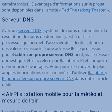
caméra inclus). Davantage d’in­for­ma­tions sur le projet
sont dis­po­nibles dans l’article «
Ted The talking Toaster
».
Serveur DNS
Avec un
serveur DNS
(système de noms de domaine), la
ré­so­lu­tion de noms de domaine (c’est-à-dire le
processus qui permet d'as­so­cier des iden­ti­fi­ca­teurs à
des valeurs) s’associe à une adresse IP. Le processus
pour
établir son propre serveur DNS
peut, via le réseau
do­mes­tique, être accéléré par Raspberry Pi et comporte
de nombreux avantages. Vous pourrez trouver de plus
amples in­for­ma­tions sur la manière d’utiliser
Raspberry
Pi pour créer son propre serveur DNS
dans notre article
dédié.
« AirPi » : station mobile pour la météo et
mesure de l’air
La pollution de l’air peut ra­pi­de­ment mener à divers