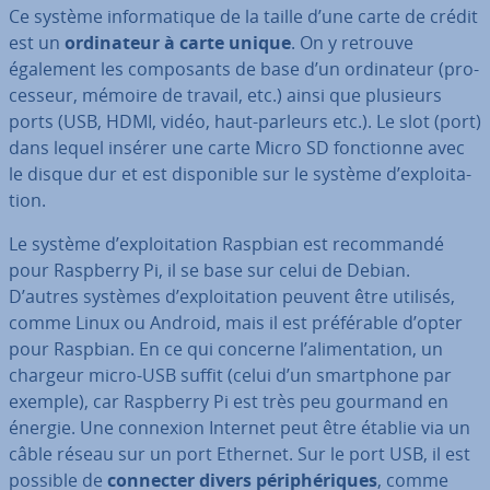
Ce système in­for­ma­tique de la taille d’une carte de crédit
est un
or­di­na­teur à carte unique
. On y retrouve
également les com­po­sants de base d’un or­di­na­teur (pro­
ces­seur, mémoire de travail, etc.) ainsi que plusieurs
ports (USB, HDMI, vidéo, haut-parleurs etc.). Le slot (port)
dans lequel insérer une carte Micro SD fonc­tionne avec
le disque dur et est dis­po­nible sur le système d’ex­ploi­ta­
tion.
Le système d’ex­ploi­ta­tion Raspbian est re­com­mandé
pour Raspberry Pi, il se base sur celui de Debian.
D’autres systèmes d’ex­ploi­ta­tion peuvent être utilisés,
comme Linux ou Android, mais il est pré­fé­rable d’opter
pour Raspbian. En ce qui concerne l’ali­men­ta­tion, un
chargeur micro-USB suffit (celui d’un smart­phone par
exemple), car Raspberry Pi est très peu gourmand en
énergie. Une connexion Internet peut être établie via un
câble réseau sur un port Ethernet. Sur le port USB, il est
possible de
connecter divers pé­ri­phé­riques
, comme