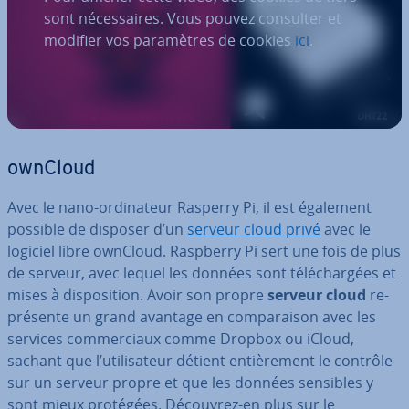
sont nécessaires. Vous pouvez consulter et
modifier vos paramètres de cookies
ici
.
ownCloud
Avec le nano-or­di­na­teur Rasperry Pi, il est également
possible de disposer d’un
serveur cloud privé
avec le
logiciel libre ownCloud. Raspberry Pi sert une fois de plus
de serveur, avec lequel les données sont té­lé­char­gées et
mises à dis­po­si­tion. Avoir son propre
serveur cloud
re­
pré­sente un grand avantage en com­pa­rai­son avec les
services com­mer­ciaux comme Dropbox ou iCloud,
sachant que l’uti­li­sa­teur détient en­tiè­re­ment le contrôle
sur un serveur propre et que les données sensibles y
sont mieux protégées. Découvrez-en plus sur le