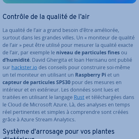
Contrôle de la qualité de l’air
La qualité de l’air a grand besoin d’être améliorée,
surtout dans les grandes villes. Un « moniteur de qualité
de l’air » peut être utilisé pour mesurer la qualité exacte
de l’air, par exemple le
niveau de par­ti­cules fines
ou
d’humidité
. David Ghergita et Ioan Herisanu ont publié
sur
hackster.io
des conseils pour cons­truire soi-même
un tel moniteur en utilisant un
Raspberry
Pi
et un
capteur de par­ti­cules SPS30
pour des mesures en
intérieur et en extérieur. Les données sont lues et
traitées en utilisant le langage
Rust
et té­lé­char­gées dans
le Cloud de Microsoft Azure. Là, des analyses en temps
réel per­ti­nentes et simples à com­prendre sont créées
grâce à Azure Stream Analytics.
Système d'ar­ro­sage pour vos plantes