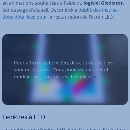
en ani­ma­tions sou­hai­tées à l'aide du
logiciel Glediator
.
Sur sa page d'accueil, Deconinck a publié
des ins­truc­
tions dé­tail­lées
pour la res­tau­ra­tion de l’écran LED.
Pour afficher cette vidéo, des cookies de tiers
sont nécessaires. Vous pouvez consulter et
modifier vos paramètres de cookies
ici
.
Fenêtres à LED
La com­bi­nai­son d'unités LED et du Raspberry Pi n'est pas