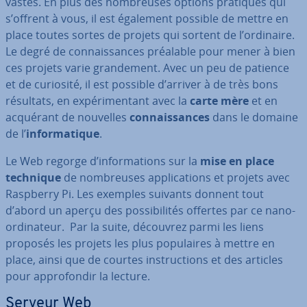
vastes. En plus des nom­breuses options pratiques qui
s’offrent à vous, il est également possible de mettre en
place toutes sortes de projets qui sortent de l’ordinaire.
Le degré de con­nais­sances préalable pour mener à bien
ces projets varie gran­de­ment. Avec un peu de patience
et de curiosité, il est possible d’arriver à de très bons
résultats, en ex­pé­ri­men­tant avec la
carte mère
et en
acquérant de nouvelles
con­nais­sances
dans le domaine
de l’
in­for­ma­tique
.
Le Web regorge d’in­for­ma­tions sur la
mise en place
technique
de nom­breuses ap­pli­ca­tions et projets avec
Raspberry Pi. Les exemples suivants donnent tout
d’abord un aperçu des pos­si­bi­li­tés offertes par ce nano-
or­di­na­teur. Par la suite, découvrez parmi les liens
proposés les projets les plus po­pu­laires à mettre en
place, ainsi que de courtes ins­truc­tions et des articles
pour ap­pro­fon­dir la lecture.
Serveur Web