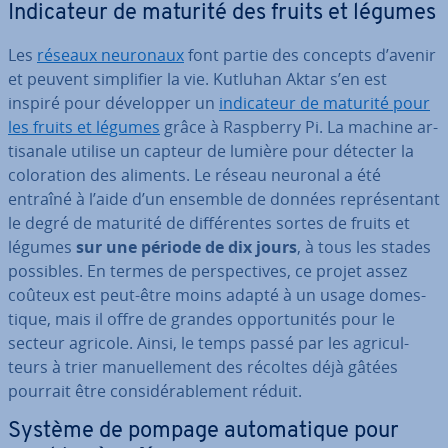
In­di­ca­teur de maturité des fruits et légumes
Les
réseaux neuronaux
font partie des concepts d’avenir
et peuvent sim­pli­fier la vie. Kutluhan Aktar s’en est
inspiré pour dé­ve­lop­per un
in­di­ca­teur de maturité pour
les fruits et légumes
grâce à Raspberry Pi. La machine ar­
ti­sa­nale utilise un capteur de lumière pour détecter la
co­lo­ra­tion des aliments. Le réseau neuronal a été
entraîné à l’aide d’un ensemble de données re­pré­sen­tant
le degré de maturité de dif­fé­rentes sortes de fruits et
légumes
sur une période de dix jours
, à tous les stades
possibles. En termes de pers­pec­tives, ce projet assez
coûteux est peut-être moins adapté à un usage do­mes­
tique, mais il offre de grandes op­por­tu­ni­tés pour le
secteur agricole. Ainsi, le temps passé par les agri­cul­
teurs à trier ma­nuel­le­ment des récoltes déjà gâtées
pourrait être con­si­dé­ra­ble­ment réduit.
Système de pompage au­to­ma­tique pour