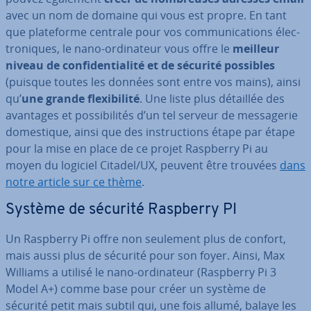
avec un nom de domaine qui vous est propre. En tant
que pla­te­forme centrale pour vos com­mu­ni­ca­tions élec­
tro­niques, le nano-or­di­na­teur vous offre le
meilleur
niveau de con­fi­den­tia­lité et de sécurité possibles
(puisque toutes les données sont entre vos mains), ainsi
qu’
une
grande flexi­bi­lité
. Une liste plus détaillée des
avantages et pos­si­bi­li­tés d’un tel serveur de mes­sa­ge­rie
do­mes­tique, ainsi que des ins­truc­tions étape par étape
pour la mise en place de ce projet Raspberry Pi au
moyen du logiciel Citadel/UX, peuvent être trouvées
dans
notre article sur ce thème
.
Système de sécurité Raspberry PI
Un Raspberry Pi offre non seulement plus de confort,
mais aussi plus de sécurité pour son foyer. Ainsi, Max
Williams a utilisé le nano-or­di­na­teur (Raspberry Pi 3
Model A+) comme base pour créer un système de
sécurité petit mais subtil qui, une fois allumé, balaye les