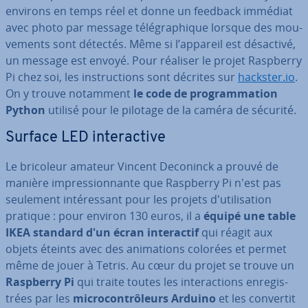
environs en temps réel et donne un feedback immédiat
avec photo par message té­lé­gra­phique lorsque des mou­
ve­ments sont détectés. Même si l’appareil est désactivé,
un message est envoyé. Pour réaliser le projet Raspberry
Pi chez soi, les ins­truc­tions sont décrites sur
hackster.io
.
On y trouve notamment
le code de pro­gram­ma­tion
Python
utilisé pour le pilotage de la caméra de sécurité.
Surface LED in­te­rac­tive
Le bricoleur amateur Vincent Deconinck a prouvé de
manière im­pres­sion­nante que Raspberry Pi n'est pas
seulement in­té­res­sant pour les projets d'uti­li­sa­tion
pratique : pour environ 130 euros, il a
équipé une table
IKEA standard d'un écran in­te­rac­tif
qui réagit aux
objets éteints avec des ani­ma­tions colorées et permet
même de jouer à Tetris. Au cœur du projet se trouve un
Raspberry Pi
qui traite toutes les in­te­rac­tions en­re­gis­
trées par les
mi­cro­con­trô­leurs Arduino
et les convertit