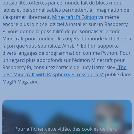
pos­si­bi­li­tés offertes par ce monde fait de blocs mo­du­
lables et per­son­na­li­sables per­met­tent à l’ima­gi­na­tion de
s’exprimer librement.
Minecraft: Pi Edition
va même
encore plus loin : ce logiciel à installer sur un Raspberry
Pi vous donne la pos­si­bi­lité de per­son­na­li­ser le code
Minecraft pour modifier les objets du monde virtuel de la
façon que vous souhaitez. Ainsi, Pi Edition supporte
divers langages de pro­gram­ma­tion comme Python. Pour
un regard plus ap­pro­fondi sur l’édition Minecraft pour
Raspberry Pi, consultez l’article de Lucy Hat­ters­ley
„The
best Minecraft with Raspberry Pi res­sources“
publié dans
MagPi Magazine.
Pour afficher cette vidéo, des cookies de tiers