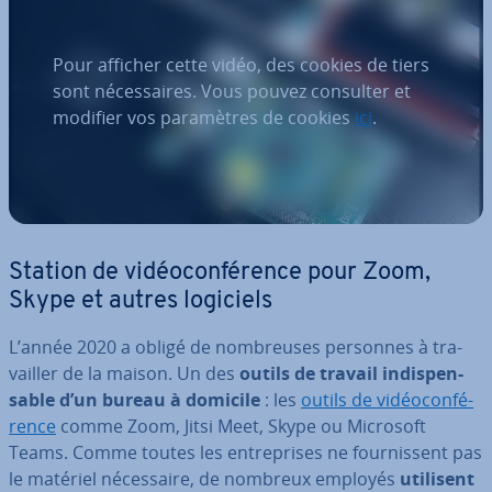
Pour afficher cette vidéo, des cookies de tiers
sont nécessaires. Vous pouvez consulter et
modifier vos paramètres de cookies
ici
.
Station de vi­déo­con­fé­rence pour Zoom,
Skype et autres logiciels
L’année 2020 a obligé de nom­breuses personnes à tra­
vail­ler de la maison. Un des
outils de travail in­dis­pen­
sable d’un bureau à domicile
: les
outils de vi­déo­con­fé­
rence
comme Zoom, Jitsi Meet, Skype ou Microsoft
Teams. Comme toutes les en­tre­prises ne four­nis­sent pas
le matériel né­ces­saire, de nombreux employés
utilisent