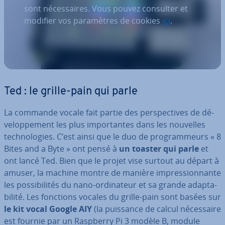
sont nécessaires. Vous pouvez consulter et
modifier vos paramètres de cookies
ici
.
Ted : le grille-pain qui parle
La commande vocale fait partie des pers­pec­tives de dé­
ve­lop­pe­ment les plus im­por­tantes dans les nouvelles
tech­no­lo­gies. C’est ainsi que le duo de pro­gram­meurs « 8
Bites and a Byte » ont pensé à
un toaster qui parle
et
ont lancé Ted. Bien que le projet vise surtout au départ à
amuser, la machine montre de manière im­pres­sion­nante
les pos­si­bi­li­tés du nano-or­di­na­teur et sa grande adap­ta­
bi­lité. Les fonctions vocales du grille-pain sont basées sur
le kit vocal Google AIY
(la puissance de calcul né­ces­saire
est fournie par un Raspberry Pi 3 modèle B, module