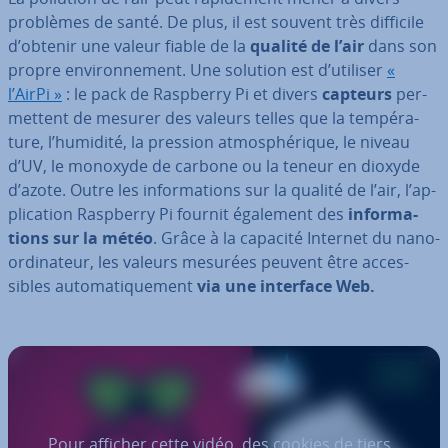
problèmes de santé. De plus, il est souvent très difficile
d’obtenir une valeur fiable de la
qualité de l’air
dans son
propre en­vi­ron­ne­ment. Une solution est d’utiliser
«
l’AirPi »
: le pack de Raspberry Pi et divers
capteurs
per­
met­tent de mesurer des valeurs telles que la tem­pé­ra­
ture, l’humidité, la pression at­mos­phé­rique, le niveau
d’UV, le monoxyde de carbone ou la teneur en dioxyde
d’azote. Outre les in­for­ma­tions sur la qualité de l’air, l’ap­
pli­ca­tion Raspberry Pi fournit également des
in­for­ma­
tions sur la météo
. Grâce à la capacité Internet du nano-
or­di­na­teur, les valeurs mesurées peuvent être ac­ces­
sibles au­to­ma­ti­que­ment
via une interface Web.
Pour afficher cette vidéo, des cookies de tiers