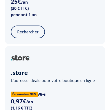
25
€
/an
(30 € TTC)
pendant 1 an
Rechercher
.store
L'adresse idéale pour votre boutique en ligne
78 €
Économisez 99%
0
,
97
€
/an
(1,16 € TTC)