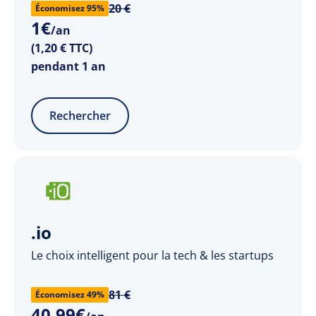
20 €
Économisez 95%
1
€
/an
(1,20 € TTC)
pendant 1 an
Rechercher
.io
Le choix intelligent pour la tech & les startups
81 €
Économisez 49%
40
,
99
€