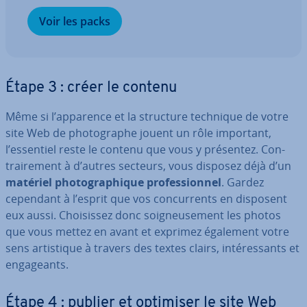
Voir les packs
Étape 3 : créer le contenu
Même si l’apparence et la structure technique de votre
site Web de pho­to­graphe jouent un rôle important,
l’essentiel reste le contenu que vous y présentez. Con­
trai­re­ment à d’autres secteurs, vous disposez déjà d’un
matériel pho­to­gra­phique pro­fes­sion­nel
. Gardez
cependant à l’esprit que vos con­cur­rents en disposent
eux aussi. Choi­sis­sez donc soig­neu­se­ment les photos
que vous mettez en avant et exprimez également votre
sens ar­tis­tique à travers des textes clairs, in­té­res­sants et
en­ga­geants.
Étape 4 : publier et optimiser le site Web