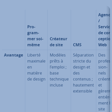
Agenc
/
Pro­
Servic
gram­
de con
mer soi-
Créateur
cep­tio
même
de site
CMS
Web
Avantage
Liberté
Modèles
Sé­pa­ra­tion
Des
maximale
prêts à
stricte du
pro­fes­
en
l’emploi ;
design et
sion­
matière
base
des
nels
de design
technique
contenus ;
créent
incluse
hautement
et
ex­ten­sible
gèrent
en­tiè­re
ment l
site