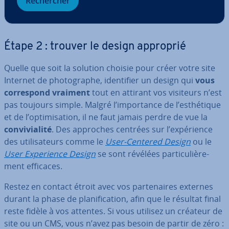
Re­cher­cher
Étape 2 : trouver le design approprié
Quelle que soit la solution choisie pour créer votre site
Internet de pho­to­graphe, iden­ti­fier un design qui
vous
cor­res­pond vraiment
tout en attirant vos visiteurs n’est
pas toujours simple. Malgré l’im­por­tance de l’es­thé­tique
et de l’op­ti­mi­sa­tion, il ne faut jamais perdre de vue la
con­vi­via­lité
. Des approches centrées sur l’ex­pé­rience
des uti­li­sa­teurs comme le
User-Centered Design
ou le
User Ex­pe­rience Design
se sont révélées par­ti­cu­liè­re­
ment efficaces.
Restez en contact étroit avec vos par­te­naires externes
durant la phase de pla­ni­fi­ca­tion, afin que le résultat final
reste fidèle à vos attentes. Si vous utilisez un créateur de
site ou un CMS, vous n’avez pas besoin de partir de zéro :