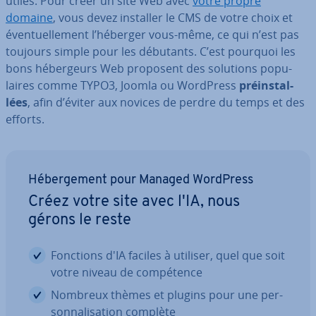
utiles. Pour créer un site Web avec
votre propre
domaine
, vous devez installer le CMS de votre choix et
éven­tuel­le­ment l’héberger vous-même, ce qui n’est pas
toujours simple pour les débutants. C’est pourquoi les
bons hé­ber­geurs Web proposent des solutions po­pu­
laires comme TYPO3, Joomla ou WordPress
préins­tal­
lées
, afin d’éviter aux novices de perdre du temps et des
efforts.
Hé­ber­ge­ment pour Managed WordPress
Créez votre site avec l'IA, nous
gérons le reste
Fonctions d'IA faciles à utiliser, quel que soit
votre niveau de com­pé­tence
Nombreux thèmes et plugins pour une per­
son­na­li­sa­tion complète