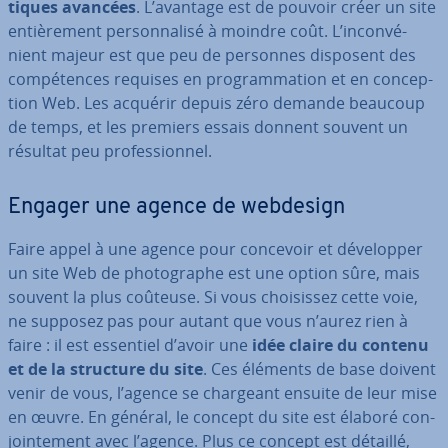
tiques avancées
. L’avantage est de pouvoir créer un site
en­tiè­re­ment per­son­na­lisé à moindre coût. L’in­con­vé­
nient majeur est que peu de personnes disposent des
com­pé­tences requises en pro­gram­ma­tion et en con­cep­
tion Web. Les acquérir depuis zéro demande beaucoup
de temps, et les premiers essais donnent souvent un
résultat peu pro­fes­sion­nel.
Engager une agence de webdesign
Faire appel à une agence pour concevoir et dé­ve­lop­per
un site Web de pho­to­graphe est une option sûre, mais
souvent la plus coûteuse. Si vous choi­sis­sez cette voie,
ne supposez pas pour autant que vous n’aurez rien à
faire : il est essentiel d’avoir une
idée claire du contenu
et de la structure du site
. Ces éléments de base doivent
venir de vous, l’agence se chargeant ensuite de leur mise
en œuvre. En général, le concept du site est élaboré con­
join­te­ment avec l’agence. Plus ce concept est détaillé,