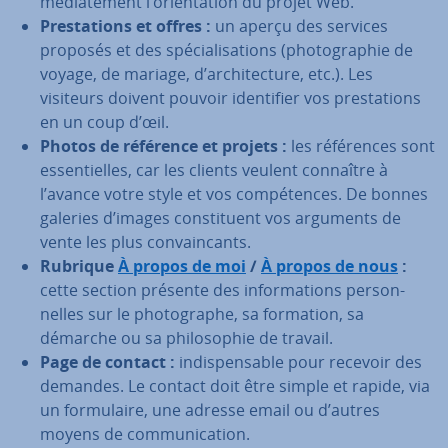
mé­dia­te­ment l’orien­ta­tion du projet Web.
Pres­ta­tions et offres :
un aperçu des services
proposés et des spé­cia­li­sa­tions (pho­to­gra­phie de
voyage, de mariage, d’ar­chi­tec­ture, etc.). Les
visiteurs doivent pouvoir iden­ti­fier vos pres­ta­tions
en un coup d’œil.
Photos de référence et projets :
les ré­fé­rences sont
es­sen­tielles, car les clients veulent connaître à
l’avance votre style et vos com­pé­tences. De bonnes
galeries d’images cons­ti­tuent vos arguments de
vente les plus con­vain­cants.
Rubrique
À propos de moi
/
À propos de nous
:
cette section présente des in­for­ma­tions per­son­
nelles sur le pho­to­graphe, sa formation, sa
démarche ou sa phi­lo­so­phie de travail.
Page de contact :
in­dis­pen­sable pour recevoir des
demandes. Le contact doit être simple et rapide, via
un for­mu­laire, une adresse email ou d’autres
moyens de com­mu­ni­ca­tion.