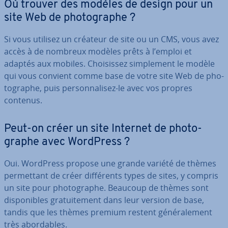
Où trouver des modèles de design pour un
site Web de pho­to­graphe ?
Si vous utilisez un créateur de site ou un CMS, vous avez
accès à de nombreux modèles prêts à l’emploi et
adaptés aux mobiles. Choi­sis­sez sim­ple­ment le modèle
qui vous convient comme base de votre site Web de pho­
to­graphe, puis per­son­na­li­sez-le avec vos propres
contenus.
Peut-on créer un site Internet de pho­to­
graphe avec WordPress ?
Oui. WordPress propose une grande variété de thèmes
per­met­tant de créer dif­fé­rents types de sites, y compris
un site pour pho­to­graphe. Beaucoup de thèmes sont
dis­po­nibles gra­tui­te­ment dans leur version de base,
tandis que les thèmes premium restent gé­né­ra­le­ment
très abor­dables.