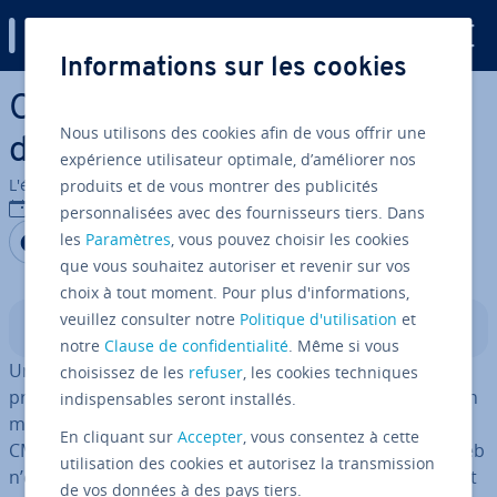
Digital Guide
Informations sur les cookies
Aller au contenu principal
Comment créer un site Web
Nous utilisons des cookies afin de vous offrir une
de pho­to­graphe ?
expérience utilisateur optimale, d’améliorer nos
L'équipe édi­to­riale IONOS
produits et de vous montrer des publicités
09/01/2026
personnalisées avec des fournisseurs tiers. Dans
Partager sur Facebook
Partager sur Twitter
Partager sur LinkedIn
les
Paramètres
, vous pouvez choisir les cookies
que vous souhaitez autoriser et revenir sur vos
choix à tout moment. Pour plus d'informations,
veuillez consulter notre
Politique d'utilisation
et
Sommaire
notre
Clause de confidentialité
. Même si vous
Un site Web de pho­to­graphe est le moyen idéal pour
choisissez de les
refuser
, les cookies techniques
présenter ses images et toucher un large public avec un
indispensables seront installés.
minimum d’effort. Grâce aux créateurs de sites et aux
En cliquant sur
Accepter
, vous consentez à cette
CMS, aucune con­nais­sance préalable en con­cep­tion Web
utilisation des cookies et autorisez la transmission
n’est né­ces­saire pour concevoir un site pro­fes­sion­nel et
de vos données à des pays tiers.