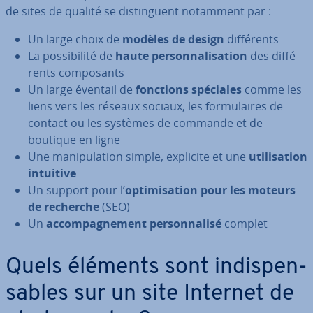
de sites de qualité se dis­tin­guent notamment par :
Un large choix de
modèles de design
dif­fé­rents
La pos­si­bi­lité de
haute per­son­na­li­sa­tion
des dif­fé­
rents com­po­sants
Un large éventail de
fonctions spéciales
comme les
liens vers les réseaux sociaux, les for­mu­laires de
contact ou les systèmes de commande et de
boutique en ligne
Une ma­ni­pu­la­tion simple, explicite et une
uti­li­sa­tion
intuitive
Un support pour l’
op­ti­mi­sa­tion pour les moteurs
de recherche
(SEO)
Un
ac­com­pag­ne­ment per­son­na­lisé
complet
Quels éléments sont in­dis­pen­
sables sur un site Internet de