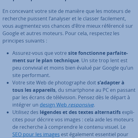
En concevant votre site de manière que les moteurs de
recherche puissent l’analyser et le classer fa­ci­le­ment,
vous augmentez vos chances d’être mieux référencé sur
Google et autres moteurs. Pour cela, respectez les
principes suivants :
Assurez-vous que votre
site fonc­tionne par­fai­te­
ment sur le plan technique
. Un site trop lent est
peu convivial et moins bien évalué par Google qu’un
site per­for­mant.
Votre site Web de pho­to­graphe doit
s’adapter à
tous les appareils
, du smart­phone au PC en passant
par les écrans de té­lé­vi­sion. Pensez dès le départ à
intégrer un
design Web
res­pon­sive
.
Utilisez des
légendes et des textes al­ter­na­tifs
ex­pli­
cites pour décrire vos images : cela aide les moteurs
de recherche à com­prendre le contenu visuel. Le
SEO pour les images
est également essentiel pour