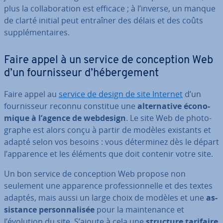
plus la col­la­bo­ra­tion est efficace ; à l’inverse, un manque
de clarté initial peut entraîner des délais et des coûts
sup­plé­men­taires.
Faire appel à un service de con­cep­tion Web
d’un four­nis­seur d’hé­ber­ge­ment
Faire appel au
service de design de site Internet
d’un
four­nis­seur reconnu constitue une
al­ter­na­tive éco­no­
mique à l’agence de webdesign
. Le site Web de pho­to­
graphe est alors conçu à partir de modèles existants et
adapté selon vos besoins : vous dé­ter­mi­nez dès le départ
l’apparence et les éléments que doit contenir votre site.
Un bon service de con­cep­tion Web propose non
seulement une apparence pro­fes­sion­nelle et des textes
adaptés, mais aussi un large choix de modèles et une
as­
sis­tance per­son­na­li­sée
pour la main­te­nance et
l’évolution du site. S’ajoute à cela une
structure tarifaire