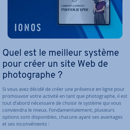
Quel est le meilleur système
pour créer un site Web de
pho­to­graphe ?
Si vous avez décidé de créer une présence en ligne pour
pro­mou­voir votre activité en tant que pho­to­graphe, il est
tout d’abord né­ces­saire de choisir le système qui vous
con­vien­dra le mieux. Fon­da­men­ta­le­ment, plusieurs
options sont dis­po­nibles, chacune ayant ses avantages
et ses in­con­vé­nients :