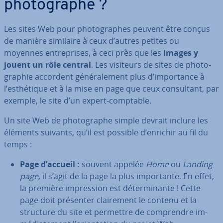
pho­to­graphe ?
Les sites Web pour pho­to­graphes peuvent être conçus
de manière similaire à ceux d’autres petites ou
moyennes en­tre­prises, à ceci près que les
images y
jouent un rôle central
. Les visiteurs de sites de pho­to­
gra­phie accordent gé­né­ra­le­ment plus d’im­por­tance à
l’es­thé­tique et à la mise en page que ceux con­sul­tant, par
exemple, le site d’un expert-comptable.
Un site Web de pho­to­graphe simple devrait inclure les
éléments suivants, qu’il est possible d’enrichir au fil du
temps :
Page d’accueil :
souvent appelée
Home
ou
Landing
page
, il s’agit de la page la plus im­por­tante. En effet,
la première im­pres­sion est dé­ter­mi­nante ! Cette
page doit présenter clai­re­ment le contenu et la
structure du site et permettre de com­prendre im­