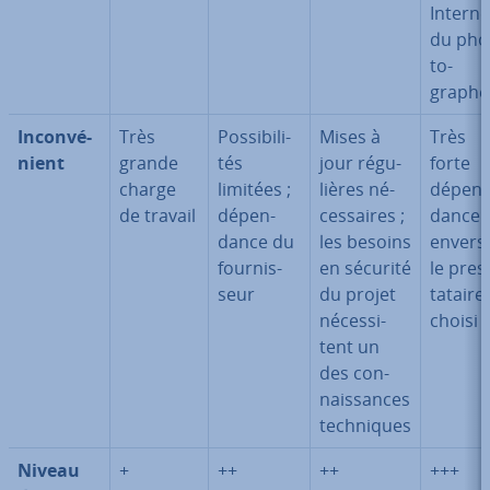
Interne
du pho
to­
graphe
In­con­vé­
Très
Pos­si­bi­li­
Mises à
Très
nient
grande
tés
jour ré­gu­
forte
charge
limitées ;
lières né­
dé­pen­
de travail
dé­pen­
ces­saires ;
dance
dance du
les besoins
envers
four­nis­
en sécurité
le pres
seur
du projet
ta­taire
né­ces­si­
choisi
tent un
des con­
nais­sances
tech­niques
Niveau
+
++
++
+++