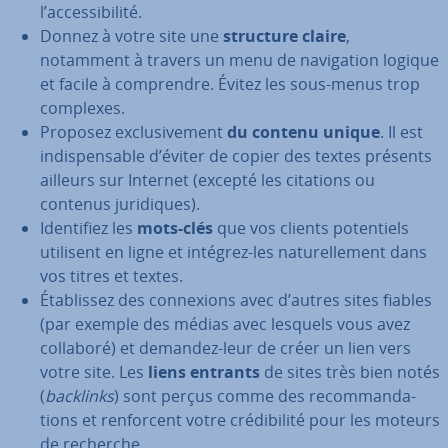
l’ac­ces­si­bi­lité.
Donnez à votre site une
structure claire
,
notamment à travers un menu de na­vi­ga­tion logique
et facile à com­prendre. Évitez les sous-menus trop
complexes.
Proposez ex­clu­si­ve­ment
du contenu unique
. Il est
in­dis­pen­sable d’éviter de copier des textes présents
ailleurs sur Internet (excepté les citations ou
contenus ju­ri­diques).
Iden­ti­fiez les
mots-clés
que vos clients po­ten­tiels
utilisent en ligne et intégrez-les na­tu­rel­le­ment dans
vos titres et textes.
Éta­blis­sez des con­nexions avec d’autres sites fiables
(par exemple des médias avec lesquels vous avez
collaboré) et demandez-leur de créer un lien vers
votre site. Les
liens entrants
de sites très bien notés
(
backlinks
) sont perçus comme des re­com­man­da­
tions et ren­for­cent votre cré­di­bi­lité pour les moteurs
de recherche.