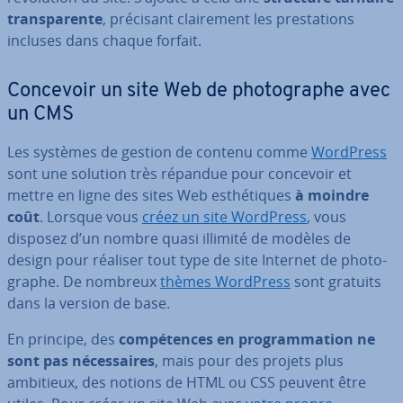
trans­pa­rente
, précisant clai­re­ment les pres­ta­tions
incluses dans chaque forfait.
Concevoir un site Web de pho­to­graphe avec
un CMS
Les systèmes de gestion de contenu comme
WordPress
sont une solution très répandue pour concevoir et
mettre en ligne des sites Web es­thé­tiques
à moindre
coût
. Lorsque vous
créez un site WordPress
, vous
disposez d’un nombre quasi illimité de modèles de
design pour réaliser tout type de site Internet de pho­to­
graphe. De nombreux
thèmes WordPress
sont gratuits
dans la version de base.
En principe, des
com­pé­tences en pro­gram­ma­tion ne
sont pas né­ces­saires
, mais pour des projets plus
ambitieux, des notions de HTML ou CSS peuvent être