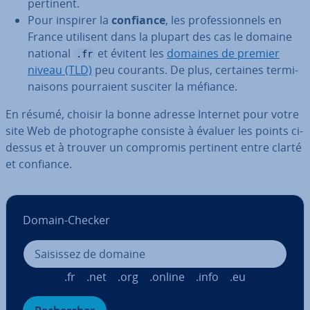
pertinent.
Pour inspirer la
confiance
, les pro­fes­sion­nels en
France utilisent dans la plupart des cas le domaine
national
et évitent les
domaines de premier
.fr
niveau (TLD)
peu courants. De plus, certaines ter­mi­
nai­sons pour­raient susciter la méfiance.
En résumé, choisir la bonne adresse Internet pour votre
site Web de pho­to­graphe consiste à évaluer les points ci-
dessus et à trouver un compromis pertinent entre clarté
et confiance.
Domain-Checker
.fr
.net
.org
.online
.info
.eu