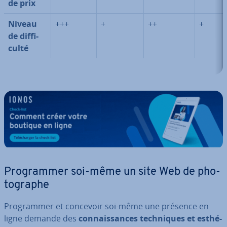
de prix
Niveau
+++
+
++
+
de dif­fi­
culté
Pro­gram­mer soi-même un site Web de pho­
to­graphe
Pro­gram­mer et concevoir soi-même une présence en
ligne demande des
con­nais­sances tech­niques et es­thé­