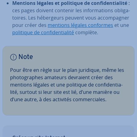
Mentions légales et politique de con­fi­den­tia­lité :
ces pages doivent contenir les in­for­ma­tions obli­ga­
toires. Les hé­ber­geurs peuvent vous ac­com­pag­ner
pour créer des
mentions légales conformes
et une
politique de con­fi­den­tia­lité
complète.
Note
Pour être en règle sur le plan juridique, même les
pho­to­graphes amateurs devraient créer des
mentions légales et une politique de con­fi­den­tia­
lité, surtout si leur site est lié, d’une manière ou
d’une autre, à des activités com­mer­ciales.