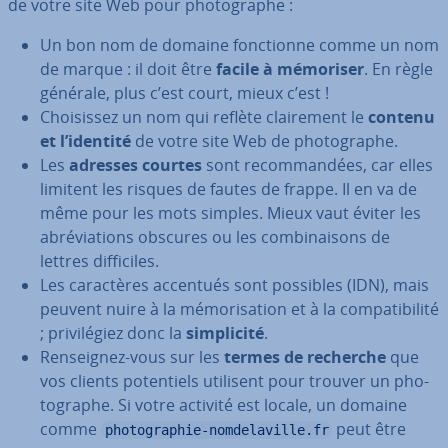
de votre site Web pour pho­to­graphe :
Un bon nom de domaine fonc­tionne comme un nom
de marque : il doit être
facile à mémoriser
. En règle
générale, plus c’est court, mieux c’est !
Choi­sis­sez un nom qui reflète clai­re­ment le
contenu
et l’identité
de votre site Web de pho­to­graphe.
Les
adresses courtes
sont re­com­man­dées, car elles
limitent les risques de fautes de frappe. Il en va de
même pour les mots simples. Mieux vaut éviter les
abré­via­tions obscures ou les com­bi­nai­sons de
lettres dif­fi­ciles.
Les ca­rac­tères accentués sont possibles (IDN), mais
peuvent nuire à la mé­mo­ri­sa­tion et à la com­pa­ti­bi­lité
; pri­vi­lé­giez donc la
sim­pli­cité
.
Ren­seig­nez-vous sur les
termes de recherche
que
vos clients po­ten­tiels utilisent pour trouver un pho­
to­graphe. Si votre activité est locale, un domaine
comme
peut être
photographie-nomdelaville.fr