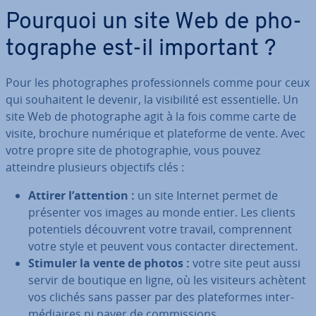
Pourquoi un site Web de pho­
to­graphe est-il important ?
Pour les pho­to­graphes pro­fes­sion­nels comme pour ceux
qui sou­hai­tent le devenir, la vi­si­bi­lité est es­sen­tielle. Un
site Web de pho­to­graphe agit à la fois comme carte de
visite, brochure numérique et pla­te­forme de vente. Avec
votre propre site de pho­to­gra­phie, vous pouvez
atteindre plusieurs objectifs clés :
Attirer l’attention :
un site Internet permet de
présenter vos images au monde entier. Les clients
po­ten­tiels dé­couvrent votre travail, com­pren­nent
votre style et peuvent vous contacter di­rec­te­ment.
Stimuler la vente de photos :
votre site peut aussi
servir de boutique en ligne, où les visiteurs achètent
vos clichés sans passer par des pla­te­formes in­ter­
mé­diaires ni payer de com­mis­sions.