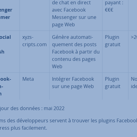
de chat en direct
payant :
enger
avec Facebook
€€€
omer
Messenger sur une
page Web
cial
xyzs­
Génère au­to­ma­ti­
Plugin
>2
cripts.com
que­ment des posts
gratuit
sh
Facebook à partir du
contenu des pages
Web
ook-
Meta
Intégrer Facebook
Plugin
N
n-
sur une page Web
gratuit
id
n
 jour des données : mai 2022
ms des dé­ve­lop­peurs servent à trouver les plugins Facebo
ss plus fa­ci­le­ment.