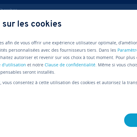
ercher
 sur les cookies
gs
Plugins Facebook pour WordPress
es afin de vous offrir une expérience utilisateur optimale, d’amélio
ités personnalisées avec des fournisseurs tiers. Dans les
Paramètr
haitez autoriser et revenir sur vos choix à tout moment. Pour plus 
Facebook
Com­pa­ra­tif
Wor
 d'utilisation
et notre
Clause de confidentialité
. Même si vous choi
Com­pa­rai
pensables seront installés.
r
, vous consentez à cette utilisation des cookies et autorisez la tr
WordPres
Facebook
L'équipe édi­to­riale IONOS
02/09/2022