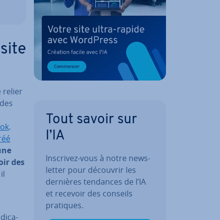
site
 relier
 des
Tout savoir sur
ook
.
l’IA
réé
une
Inscrivez-vous à notre news­
oir des
let­ter pour découvrir les
il
dernières tendances de l’IA
et recevoir des conseils
pratiques.
di­ca­