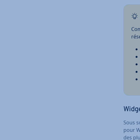
Com
rés
Widge
Sous s
pour W
des pl