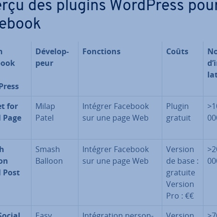
rçu des plugins WordPress pou
ebook
n
Dé­ve­lop­
Fonctions
Coûts
N
book
peur
d’i
la
Press
t for
Milap
Intégrer Facebook
Plugin
>1
l Page
Patel
sur une page Web
gratuit
00
h
Smash
Intégrer Facebook
Version
>2
on
Balloon
sur une page Web
de base :
00
l Post
gratuite
Version
Pro : €€
Social
Easy
In­té­gra­tion per­son­
Version
>7