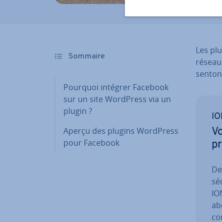
Les pl
Sommaire
réseau 
sen­ton
Pourquoi intégrer Facebook
sur un site WordPress via un
plugin ?
IO
Aperçu des plugins WordPress
Vo
pour Facebook
pr
De
sé
ION
ab
con