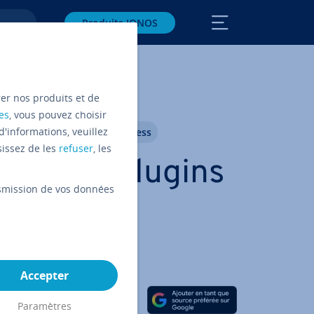
Produits IONOS
rer nos produits et de
es
, vous pouvez choisir
d'informations, veuillez
dpress
Ex­ten­sions WordPress
sissez de les
refuser
, les
­son des plugins
ansmission de vos données
s pour
Accepter
Partager sur Facebook
Partager sur Twitter
Partager sur LinkedIn
Paramètres