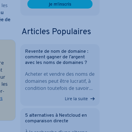
Je m’inscris
 les
nu
ée de
Articles Po­pu­laires
Revente de nom de domaine :
comment gagner de l’argent
re
avec les noms de domaines ?
nt
Acheter et vendre des noms de
sur
domaines peut être lucratif, à
 les
condition toutefois de savoir…
r­
es
Lire la suite
5 al­ter­na­tives à Nextcloud en
com­pa­rai­son directe