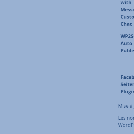
with
Mess
Cust
Chat
WP2So
Auto
Publi
Faceb
Seite
Plugi
Mise à
Les no
WordPre