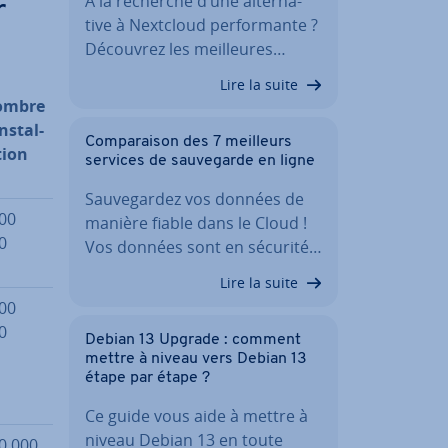
À la recherche d’une al­ter­na­
r
tive à Nextcloud per­for­mante ?
Découvrez les meil­leures…
Lire la suite
ombre
ns­tal­
Com­pa­rai­son des 7 meilleurs
­tion
services de sau­ve­garde en ligne
Sau­ve­gar­dez vos données de
00
manière fiable dans le Cloud !
0
Vos données sont en sécurité…
Lire la suite
00
0
Debian 13 Upgrade : comment
mettre à niveau vers Debian 13
étape par étape ?
Ce guide vous aide à mettre à
niveau Debian 13 en toute
0 000