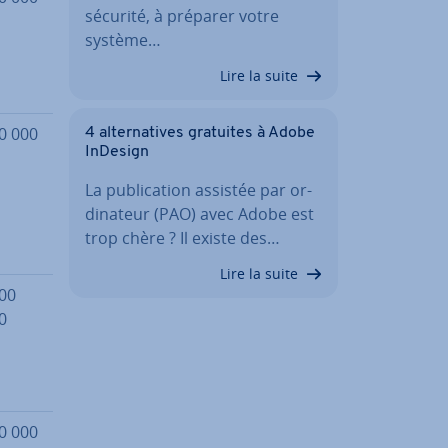
sécurité, à préparer votre
système…
Lire la suite
0 000
4 al­ter­na­tives gratuites à Adobe
InDesign
La pu­bli­ca­tion assistée par or­
di­na­teur (PAO) avec Adobe est
trop chère ? Il existe des…
Lire la suite
00
0
0 000