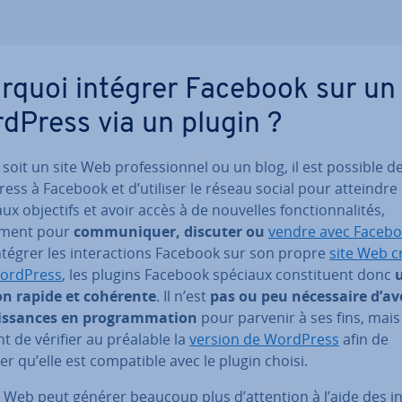
rquoi intégrer Facebook sur un 
dPress via un plugin ?
soit un site Web pro­fes­sion­nel ou un blog, il est possible de
ss à Facebook et d’utiliser le réseau social pour atteindre
x objectifs et avoir accès à de nouvelles fonc­tion­na­li­tés,
ment pour
com­mu­ni­quer, discuter ou
vendre avec Faceb
tégrer les in­te­rac­tions Facebook sur son propre
site Web c
ordPress
, les plugins Facebook spéciaux cons­ti­tuent donc
on rapide et cohérente
. Il n’est
pas ou peu né­ces­saire d’av
is­sances en pro­gram­ma­tion
pour parvenir à ses fins, mais 
t de vérifier au préalable la
version de WordPress
afin de
er qu’elle est com­pa­tible avec le plugin choisi.
 Web peut générer beaucoup plus d’attention à l’aide des in­