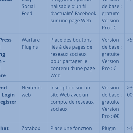
Social
na­li­sable d’un fil
de base :
Feed
d’actualité Facebook
gratuite
sur une page Web
Version
Pro : €
Press
Warfare
Place des boutons
Version
>5
l
Plugins
liés à des pages de
de base :
ng
réseaux sociaux
gratuite
n –
pour partager le
Version
l
contenu d’une page
Pro : €
are
Web
end
Nex­tend­
Ins­crip­tion sur un
Version
>3
l Login
web
site Web avec un
de base :
00
egister
compte de réseaux
gratuite
sociaux
Version
Pro : €€
Chat
Zotabox
Place une fonction
Plugin
>1