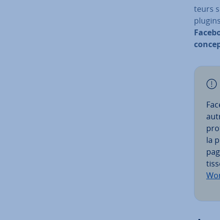
teurs 
plugin
Facebo
con­cep
Fac
aut
pro
la 
pag
tis
Wor