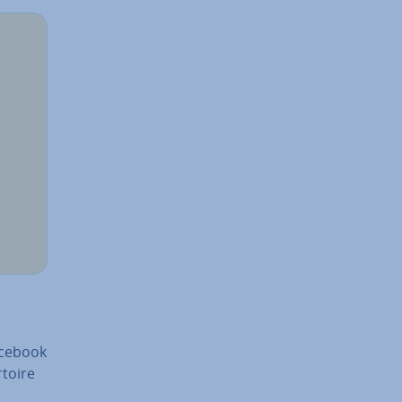
acebook
­toire