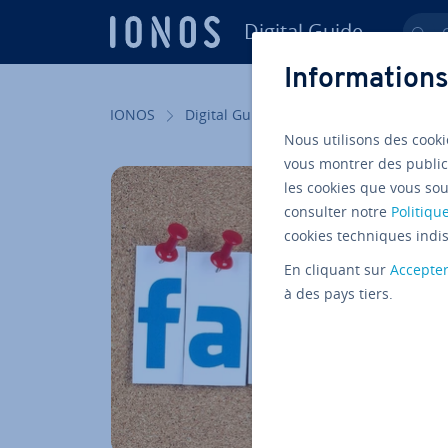
Digital Guide
Ch
Aller au contenu principal
Informations
IONOS
Digital Guide
Hé­ber­ge­ment
Blo
Nous utilisons des cooki
vous montrer des public
les cookies que vous sou
consulter notre
Politique
cookies techniques indis
En cliquant sur
Accepte
à des pays tiers.