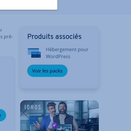
u
s pré­
Produits associés
Hé­ber­ge­ment pour
WordPress
Voir les packs
e