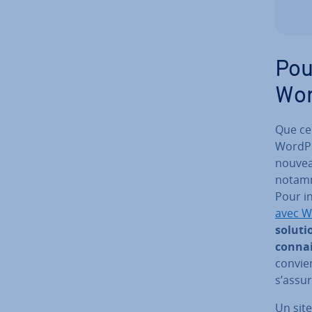
Pou
Wor
Que ce 
WordPre
nouveau
notam
Pour in
avec W
soluti
con­na
convien
s’assur
Un site