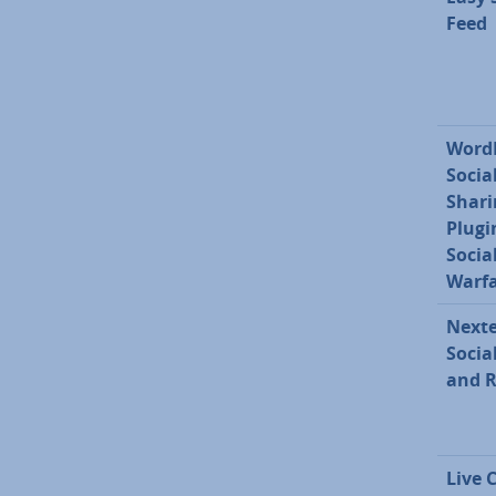
Feed
Word
Socia
Shari
Plugi
Socia
Warf
Next
Socia
and R
Live 