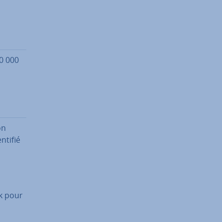
0 000
on
entifié
ok pour