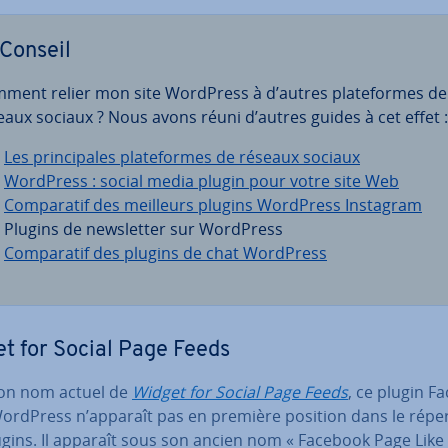
Conseil
ment relier mon site WordPress à d’autres pla­te­formes de
eaux sociaux ? Nous avons réuni d’autres guides à cet effet :
Les prin­ci­pales pla­te­formes de réseaux sociaux
WordPress : social media plugin pour votre site Web
Com­pa­ra­tif des meilleurs plugins WordPress Instagram
Plugins de news­let­ter sur WordPress
Com­pa­ra­tif des plugins de chat WordPress
t for Social Page Feeds
on nom actuel de
Widget for Social Page Feeds
, ce plugin F
ordPress n’apparaît pas en première position dans le ré­per
ugins. Il apparaît sous son ancien nom « Facebook Page Like