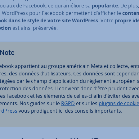
sociaux de Facebook, ce qui améliore sa
po­pu­la­rité
. De plus,
s WordPress pour Facebook per­met­tent d’afficher le
conte
ok dans le style de votre site WordPress
. Votre
propre id
­tion
est ainsi préservée.
Note
ebook ap­par­tient au groupe américain Meta et collecte, ent
res, des données d’uti­li­sa­teurs. Ces données sont cependa
tégées par le champ d’ap­pli­ca­tion du règlement européen 
pro­tec­tion des données. Il convient donc d’être prudent avec
es Facebook et les éléments de celles-ci afin d’éviter des ave
­se­ments. Nos guides sur le
RGPD
et sur les
plugins de cooki
dPress
vous pro­di­guent ici des conseils im­por­tants.