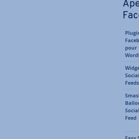
Ape
Fac
Plugi
Face
pour
Word
Widge
Socia
Feeds
Smas
Ballo
Socia
Feed
Easy 