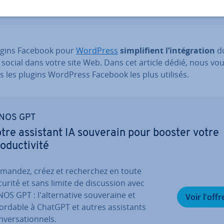
ugins Facebook pour
WordPress
sim­pli­fient l’in­té­gra­tion
d
social dans votre site Web. Dans cet article dédié, nous vou
s les plugins WordPress Facebook les plus utilisés.
NOS GPT
tre assistant IA souverain pour booster votre
o­duc­ti­vité
mandez, créez et re­cher­chez en toute
curité et sans limite de dis­cus­sion avec
OS GPT : l'al­ter­na­tive sou­ve­raine et
Voir l'offr
ordable à ChatGPT et autres as­sis­tants
­ver­sa­tion­nels.